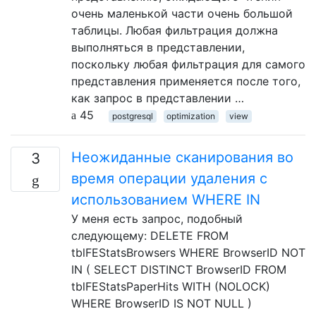
очень маленькой части очень большой
таблицы. Любая фильтрация должна
выполняться в представлении,
поскольку любая фильтрация для самого
представления применяется после того,
как запрос в представлении …
45
postgresql
optimization
view
Неожиданные сканирования во
3
время операции удаления с
использованием WHERE IN
У меня есть запрос, подобный
следующему: DELETE FROM
tblFEStatsBrowsers WHERE BrowserID NOT
IN ( SELECT DISTINCT BrowserID FROM
tblFEStatsPaperHits WITH (NOLOCK)
WHERE BrowserID IS NOT NULL )