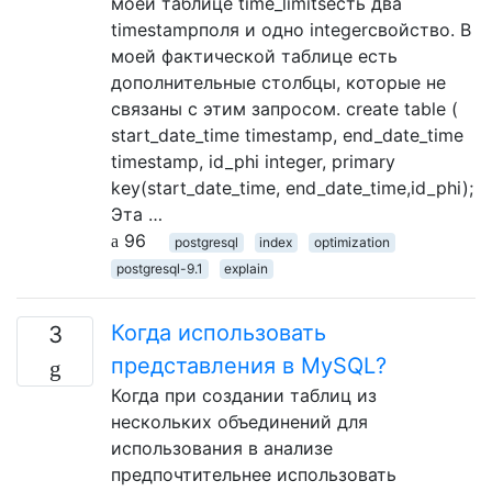
моей таблице time_limitsесть два
timestampполя и одно integerсвойство. В
моей фактической таблице есть
дополнительные столбцы, которые не
связаны с этим запросом. create table (
start_date_time timestamp, end_date_time
timestamp, id_phi integer, primary
key(start_date_time, end_date_time,id_phi);
Эта …
96
postgresql
index
optimization
postgresql-9.1
explain
Когда использовать
3
представления в MySQL?
Когда при создании таблиц из
нескольких объединений для
использования в анализе
предпочтительнее использовать