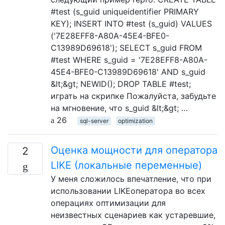
#test (s_guid uniqueidentifier PRIMARY
KEY); INSERT INTO #test (s_guid) VALUES
('7E28EFF8-A80A-45E4-BFE0-
C13989D69618'); SELECT s_guid FROM
#test WHERE s_guid = '7E28EFF8-A80A-
45E4-BFE0-C13989D69618' AND s_guid
&lt;&gt; NEWID(); DROP TABLE #test;
играть на скрипке Пожалуйста, забудьте
на мгновение, что s_guid &lt;&gt; …
26
sql-server
optimization
Оценка мощности для оператора
2
LIKE (локальные переменные)
У меня сложилось впечатление, что при
использовании LIKEоператора во всех
операциях оптимизации для
неизвестных сценариев как устаревшие,