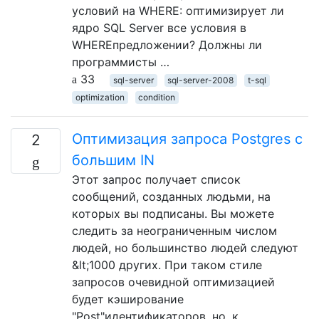
условий на WHERE: оптимизирует ли
ядро ​​SQL Server все условия в
WHEREпредложении? Должны ли
программисты …
33
sql-server
sql-server-2008
t-sql
optimization
condition
Оптимизация запроса Postgres с
2
большим IN
Этот запрос получает список
сообщений, созданных людьми, на
которых вы подписаны. Вы можете
следить за неограниченным числом
людей, но большинство людей следуют
&lt;1000 других. При таком стиле
запросов очевидной оптимизацией
будет кэширование
"Post"идентификаторов, но, к