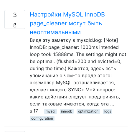
Настройки MySQL InnoDB
3
page_cleaner могут быть
неоптимальными
Видя эту заметку в mysqld.log: [Note]
InnoDB: page_cleaner: 1000ms intended
loop took 15888ms. The settings might not
be optimal. (flushed=200 and evicted=0,
during the time.) Кажется, здесь есть
упоминание о чем-то вроде этого:
экземпляр MySQL останавливается,
«делает индекс SYNC» Мой вопрос:
какие действия следует предпринять,
если таковые имеются, когда эта …
17
mysql
innodb
optimization
logs
configuration