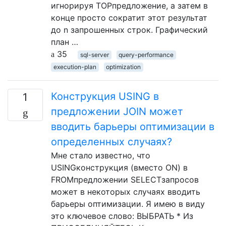
игнорируя TOPпредложение, а затем в
конце просто сократит этот результат
до n запрошенных строк. Графический
план …
35
sql-server
query-performance
execution-plan
optimization
Конструкция USING в
1
предложении JOIN может
вводить барьеры оптимизации в
определенных случаях?
Мне стало известно, что
USINGконструкция (вместо ON) в
FROMпредложении SELECTзапросов
может в некоторых случаях вводить
барьеры оптимизации. Я имею в виду
это ключевое слово: ВЫБРАТЬ * Из