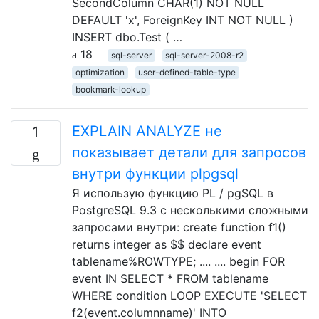
SecondColumn CHAR(1) NOT NULL
DEFAULT 'x', ForeignKey INT NOT NULL )
INSERT dbo.Test ( …
18
sql-server
sql-server-2008-r2
optimization
user-defined-table-type
bookmark-lookup
EXPLAIN ANALYZE не
1
показывает детали для запросов
внутри функции plpgsql
Я использую функцию PL / pgSQL в
PostgreSQL 9.3 с несколькими сложными
запросами внутри: create function f1()
returns integer as $$ declare event
tablename%ROWTYPE; .... .... begin FOR
event IN SELECT * FROM tablename
WHERE condition LOOP EXECUTE 'SELECT
f2(event.columnname)' INTO