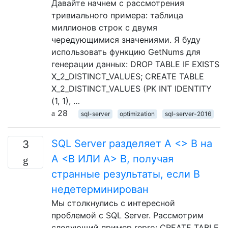
Давайте начнем с рассмотрения
тривиального примера: таблица
миллионов строк с двумя
чередующимися значениями. Я буду
использовать функцию GetNums для
генерации данных: DROP TABLE IF EXISTS
X_2_DISTINCT_VALUES; CREATE TABLE
X_2_DISTINCT_VALUES (PK INT IDENTITY
(1, 1), …
28
sql-server
optimization
sql-server-2016
SQL Server разделяет A <> B на
3
A <B ИЛИ A> B, получая
странные результаты, если B
недетерминирован
Мы столкнулись с интересной
проблемой с SQL Server. Рассмотрим
следующий пример repro: CREATE TABLE