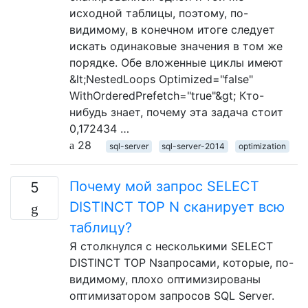
исходной таблицы, поэтому, по-
видимому, в конечном итоге следует
искать одинаковые значения в том же
порядке. Обе вложенные циклы имеют
&lt;NestedLoops Optimized="false"
WithOrderedPrefetch="true"&gt; Кто-
нибудь знает, почему эта задача стоит
0,172434 …
28
sql-server
sql-server-2014
optimization
Почему мой запрос SELECT
5
DISTINCT TOP N сканирует всю
таблицу?
Я столкнулся с несколькими SELECT
DISTINCT TOP Nзапросами, которые, по-
видимому, плохо оптимизированы
оптимизатором запросов SQL Server.