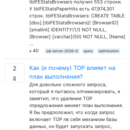
tblFEStatsBrowsers получил 553 строки.
У tblFEStatsPaperHits есть 47,974,301
строк. tblFEStatsBrowsers: CREATE TABLE
[dbo].[tblFEStatsBrowsers]( [BrowserID]
[smallint] IDENTITY(1,1) NOT NULL,
[Browser] [varchar](50) NOT NULL, [Name]
…
40
sql-server-2008-r2
query
optimization
Как (и почему) TOP влияет на
2
план выполнения?
Для довольно сложного запроса,
который я пытаюсь оптимизировать, я
заметил, что удаление TOP
nпредложения меняет план выполнения.
Я бы предположил, что когда запрос
включает TOP nв себя механизм базы
данных, он будет запускать запрос,