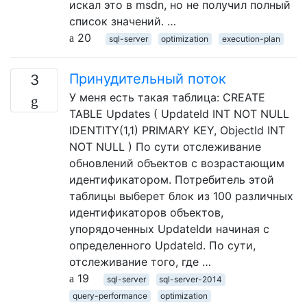
искал это в msdn, но не получил полный
список значений. …
20
sql-server
optimization
execution-plan
Принудительный поток
3
У меня есть такая таблица: CREATE
TABLE Updates ( UpdateId INT NOT NULL
IDENTITY(1,1) PRIMARY KEY, ObjectId INT
NOT NULL ) По сути отслеживание
обновлений объектов с возрастающим
идентификатором. Потребитель этой
таблицы выберет блок из 100 различных
идентификаторов объектов,
упорядоченных UpdateIdи начиная с
определенного UpdateId. По сути,
отслеживание того, где …
19
sql-server
sql-server-2014
query-performance
optimization