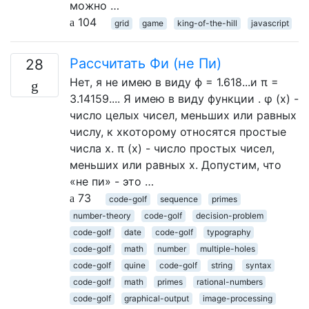
можно …
104
grid
game
king-of-the-hill
javascript
Рассчитать Фи (не Пи)
28
Нет, я не имею в виду ϕ = 1.618...и π =
3.14159.... Я имею в виду функции . φ (x) -
число целых чисел, меньших или равных
числу, к xкоторому относятся простые
числа x. π (x) - число простых чисел,
меньших или равных x. Допустим, что
«не пи» - это …
73
code-golf
sequence
primes
number-theory
code-golf
decision-problem
code-golf
date
code-golf
typography
code-golf
math
number
multiple-holes
code-golf
quine
code-golf
string
syntax
code-golf
math
primes
rational-numbers
code-golf
graphical-output
image-processing