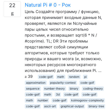
Natural Pi # 0 - Рок
22
Цель Создайте программу / функцию,
которая принимает входные данные N,
проверяет, являются ли Nслучайные
пары целых чисел относительно
простыми, и возвращает sqrt(6 * N /
#coprime). TL; DR Эти проблемы
представляют собой симуляции
алгоритмов, которые требуют только
природы и вашего мозга (и, возможно,
некоторых ресурсов многократного
использования) для приближения Pi. …
39
code-golf
math
random
pi
approximation
popularity-contest
code-golf
sequence
number-theory
binary
coding-theory
code-golf
math
3d
code-golf
code-golf
math
number
code-golf
kolmogorov-complexity
code-golf
ascii-art
graphical-output
binary-tree