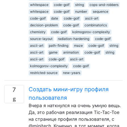
whitespace
code-golf
string
cops-and-robbers
whitespace
code-golf
number
sequence
code-golf
date
code-golf
ascii-art
decision-problem
code-golf
combinatorics
chemistry
code-golf
kolmogorov-complexity
source-layout
radiation-hardening
code-golf
ascii-art
path-finding
maze
code-golf
string
ascii-art
game
animation
code-golf
string
ascii-art
code-golf
ascii-art
kolmogorov-complexity
code-golf
restricted-source
new-years
Создать мини-игру профиля
7
пользователя
Вчера я наткнулся на очень умную вещь.
Да, это рабочая реализация Tic-Tac-Toe
на странице профиля пользователя, с
@minitech. Конечно, в тот момент, когда