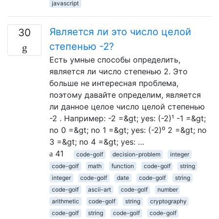
javascript
Является ли это число целой
30
степенью -2?
Есть умные способы определить,
является ли число степенью 2. Это
больше не интересная проблема,
поэтому давайте определим, является
ли данное целое число целой степенью
-2 . Например: -2 =&gt; yes: (-2)¹ -1 =&gt;
no 0 =&gt; no 1 =&gt; yes: (-2)⁰ 2 =&gt; no
3 =&gt; no 4 =&gt; yes: …
41
code-golf
decision-problem
integer
code-golf
math
function
code-golf
string
integer
code-golf
date
code-golf
string
code-golf
ascii-art
code-golf
number
arithmetic
code-golf
string
cryptography
code-golf
string
code-golf
code-golf