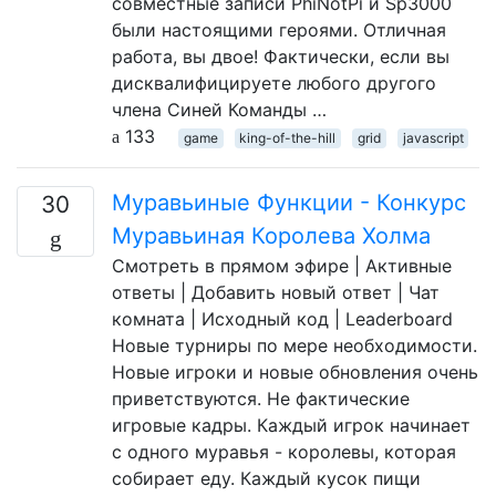
совместные записи PhiNotPi и Sp3000
были настоящими героями. Отличная
работа, вы двое! Фактически, если вы
дисквалифицируете любого другого
члена Синей Команды …
133
game
king-of-the-hill
grid
javascript
Муравьиные Функции - Конкурс
30
Муравьиная Королева Холма
Смотреть в прямом эфире | Активные
ответы | Добавить новый ответ | Чат
комната | Исходный код | Leaderboard
Новые турниры по мере необходимости.
Новые игроки и новые обновления очень
приветствуются. Не фактические
игровые кадры. Каждый игрок начинает
с одного муравья - королевы, которая
собирает еду. Каждый кусок пищи