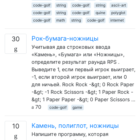
code-golf
string
code-golf
string
ascii-art
code-golf
string
code-golf
quine
polyglot
code-golf
math
string
code-golf
internet
Рок-бумага-ножницы
30
Учитывая два строковых ввода
«Камень», «Бумага» или «Ножницы»,
определите результат раунда RPS .
Выведите 1, если первый игрок выиграет,
-1, если второй игрок выиграет, или 0
для ничьей. Rock Rock -&gt; 0 Rock Paper
-&gt; -1 Rock Scissors -&gt; 1 Paper Rock -
&gt; 1 Paper Paper -&gt; 0 Paper Scissors …
70
code-golf
game
Камень, полиглот, ножницы
10
Напишите программу, которая