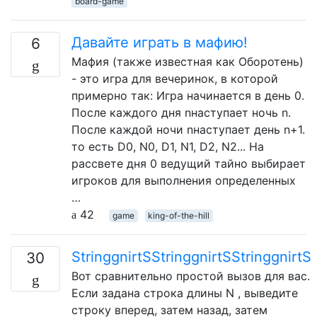
board-game
Давайте играть в мафию!
6
Мафия (также известная как Оборотень)
- это игра для вечеринок, в которой
примерно так: Игра начинается в день 0.
После каждого дня nнаступает ночь n.
После каждой ночи nнаступает день n+1.
то есть D0, N0, D1, N1, D2, N2... На
рассвете дня 0 ведущий тайно выбирает
игроков для выполнения определенных
…
42
game
king-of-the-hill
StringgnirtSStringgnirtSStringgnirtS
30
Вот сравнительно простой вызов для вас.
Если задана строка длины N , выведите
строку вперед, затем назад, затем