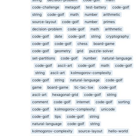
code-challenge
metagolf
test-battery
code-golf
string
code-golf
math
number
arithmetic
source-layout
code-golf
number
primes
decision-problem
code-golf
math
arithmetic
code-golf
date
code-golf
string
cryptography
code-golf
code-golf
chess
board-game
code-golf
geometry
grid
puzzle-solver
set-partitions
code-golf
number
natural-language
code-golf
ascii-art
code-golf
math
code-golf
string
ascii-art
kolmogorov-complexity
code-golf
string
natural-language
code-golf
game
board-game
tic-tac-toe
code-golf
ascii-art
hexagonal-grid
code-golf
string
comment
code-golf
internet
code-golf
sorting
code-golf
kolmogorov-complexity
unicode
code-golf
tips
code-golf
string
natural-language
code-golf
string
kolmogorov-complexity
source-layout
hello-world