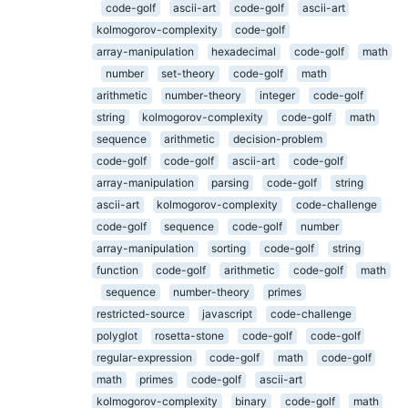
code-golf
ascii-art
code-golf
ascii-art
kolmogorov-complexity
code-golf
array-manipulation
hexadecimal
code-golf
math
number
set-theory
code-golf
math
arithmetic
number-theory
integer
code-golf
string
kolmogorov-complexity
code-golf
math
sequence
arithmetic
decision-problem
code-golf
code-golf
ascii-art
code-golf
array-manipulation
parsing
code-golf
string
ascii-art
kolmogorov-complexity
code-challenge
code-golf
sequence
code-golf
number
array-manipulation
sorting
code-golf
string
function
code-golf
arithmetic
code-golf
math
sequence
number-theory
primes
restricted-source
javascript
code-challenge
polyglot
rosetta-stone
code-golf
code-golf
regular-expression
code-golf
math
code-golf
math
primes
code-golf
ascii-art
kolmogorov-complexity
binary
code-golf
math