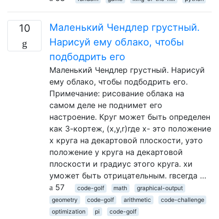
Маленький Чендлер грустный.
10
Нарисуй ему облако, чтобы
подбодрить его
Маленький Чендлер грустный. Нарисуй
ему облако, чтобы подбодрить его.
Примечание: рисование облака на
самом деле не поднимет его
настроение. Круг может быть определен
как 3-кортеж, (x,y,r)где x- это положение
x круга на декартовой плоскости, yэто
положение y круга на декартовой
плоскости и rрадиус этого круга. xи
yможет быть отрицательным. rвсегда …
57
code-golf
math
graphical-output
geometry
code-golf
arithmetic
code-challenge
optimization
pi
code-golf