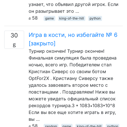
узнает, что объявил другой игрок. Если
он разыгрывает это …
58
game
king-of-the-hill
python
Игра в кости, но избегайте № 6
30
[закрыто]
Турнир окончен! Турнир окончен!
Финальная симуляция была проведена
ночью, всего игр. Победителем стал
Кристиан Сиверс со своим ботом
OptFor2X . Кристиану Сиверсу также
удалось завоевать второе место с
повстанцами . Поздравляем! Ниже вы
можете увидеть официальный список
рекордов турнира.3 * 1083∗1083*10^8
Если вы все еще хотите играть в игру,
вы …
58
random
game
king-of-the-hill
python