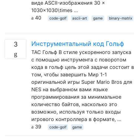
виде ASCII-изображения 30 ×
1030×1030\times …
40
code-golf
ascii-art
game
binary-matrix
Инструментальный код Гольф
3
ТАС Гольф В стиле ускоренного запуска
с помощью инструмента с поворотом
кода в гольф цель этой задачи состоит в
том, чтобы завершить Мир 1-1
оригинальной игры Super Mario Bros для
NES на выбранном вами языке
программирования за минимальное
количество байтов, насколько это
возможно, используя только входы
игрового контроллера в формате, …
39
code-golf
game