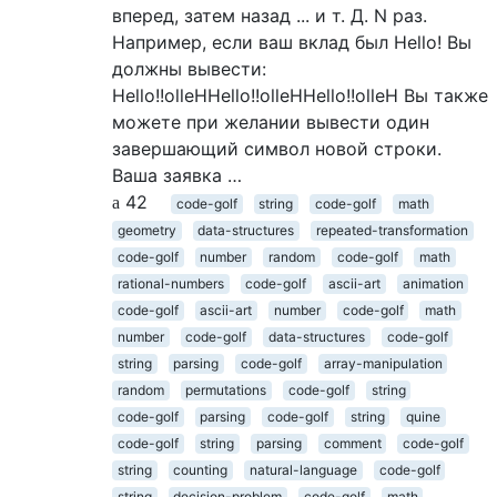
вперед, затем назад ... и т. Д. N раз.
Например, если ваш вклад был Hello! Вы
должны вывести:
Hello!!olleHHello!!olleHHello!!olleH Вы также
можете при желании вывести один
завершающий символ новой строки.
Ваша заявка …
42
code-golf
string
code-golf
math
geometry
data-structures
repeated-transformation
code-golf
number
random
code-golf
math
rational-numbers
code-golf
ascii-art
animation
code-golf
ascii-art
number
code-golf
math
number
code-golf
data-structures
code-golf
string
parsing
code-golf
array-manipulation
random
permutations
code-golf
string
code-golf
parsing
code-golf
string
quine
code-golf
string
parsing
comment
code-golf
string
counting
natural-language
code-golf
string
decision-problem
code-golf
math