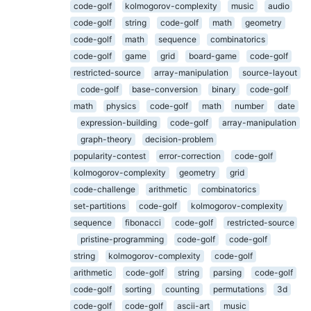
code-golf
kolmogorov-complexity
music
audio
code-golf
string
code-golf
math
geometry
code-golf
math
sequence
combinatorics
code-golf
game
grid
board-game
code-golf
restricted-source
array-manipulation
source-layout
code-golf
base-conversion
binary
code-golf
math
physics
code-golf
math
number
date
expression-building
code-golf
array-manipulation
graph-theory
decision-problem
popularity-contest
error-correction
code-golf
kolmogorov-complexity
geometry
grid
code-challenge
arithmetic
combinatorics
set-partitions
code-golf
kolmogorov-complexity
sequence
fibonacci
code-golf
restricted-source
pristine-programming
code-golf
code-golf
string
kolmogorov-complexity
code-golf
arithmetic
code-golf
string
parsing
code-golf
code-golf
sorting
counting
permutations
3d
code-golf
code-golf
ascii-art
music