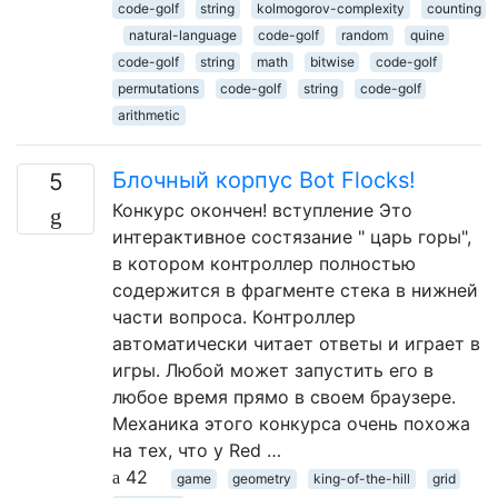
code-golf
string
kolmogorov-complexity
counting
natural-language
code-golf
random
quine
code-golf
string
math
bitwise
code-golf
permutations
code-golf
string
code-golf
arithmetic
Блочный корпус Bot Flocks!
5
Конкурс окончен! вступление Это
интерактивное состязание " царь горы",
в котором контроллер полностью
содержится в фрагменте стека в нижней
части вопроса. Контроллер
автоматически читает ответы и играет в
игры. Любой может запустить его в
любое время прямо в своем браузере.
Механика этого конкурса очень похожа
на тех, что у Red …
42
game
geometry
king-of-the-hill
grid