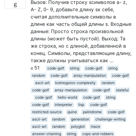
Вызов: Получив строку sсимволов a- z,
A- Z, 0- 9, добавьте длину sк себе,
считая дополнительные символы в
длине как часть общей длины s. Входные
данные: Просто строка произвольной
длины (может быть пустой). Выход: Та
же строка, но с длиной, добавленной в
конец. Символы, представляющие длину,
также должны учитываться как …
51
code-golf
string
code-golf
string
random
code-golf
array-manipulation
code-golf
ascii-art
kolmogorov-complexity
random
code-golf
array-manipulation
code-golf
stateful
code-golf
hello-world
code-golf
string
code-golf
interpreter
lisp
code-golf
restricted-source
quine
palindrome
code-golf
ascii-art
random
generation
challenge-writing
ascii-art
random
polyglot
maze
answer-chaining
string
cops-and-robbers