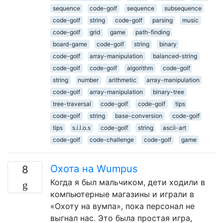
sequence
code-golf
sequence
subsequence
code-golf
string
code-golf
parsing
music
code-golf
grid
game
path-finding
board-game
code-golf
string
binary
code-golf
array-manipulation
balanced-string
code-golf
code-golf
algorithm
code-golf
string
number
arithmetic
array-manipulation
code-golf
array-manipulation
binary-tree
tree-traversal
code-golf
code-golf
tips
code-golf
string
base-conversion
code-golf
tips
s.i.l.o.s
code-golf
string
ascii-art
code-golf
code-challenge
code-golf
game
Охота на Wumpus
8
Когда я был мальчиком, дети ходили в
компьютерные магазины и играли в
«Охоту на вумпа», пока персонал не
выгнал нас. Это была простая игра,