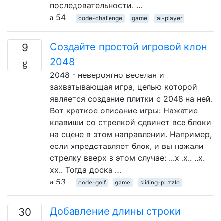
последовательности. …
54
code-challenge
game
ai-player
Создайте простой игровой клон
9
2048
2048 - невероятно веселая и
захватывающая игра, целью которой
является создание плитки с 2048 на ней.
Вот краткое описание игры: Нажатие
клавиши со стрелкой сдвинет все блоки
на сцене в этом направлении. Например,
если xпредставляет блок, и вы нажали
стрелку вверх в этом случае: ...x .x.. ..x.
xx.. Тогда доска …
53
code-golf
game
sliding-puzzle
Добавление длины строки
30