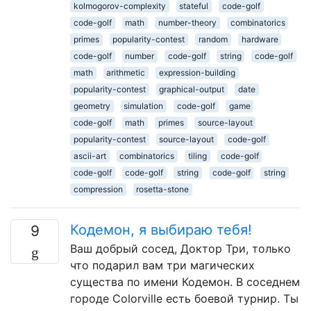
kolmogorov-complexity
stateful
code-golf
code-golf
math
number-theory
combinatorics
primes
popularity-contest
random
hardware
code-golf
number
code-golf
string
code-golf
math
arithmetic
expression-building
popularity-contest
graphical-output
date
geometry
simulation
code-golf
game
code-golf
math
primes
source-layout
popularity-contest
source-layout
code-golf
ascii-art
combinatorics
tiling
code-golf
code-golf
code-golf
string
code-golf
string
compression
rosetta-stone
Кодемон, я выбираю тебя!
9
Ваш добрый сосед, Доктор Три, только
что подарил вам три магических
существа по имени Кодемон. В соседнем
городе Colorville есть боевой турнир. Ты