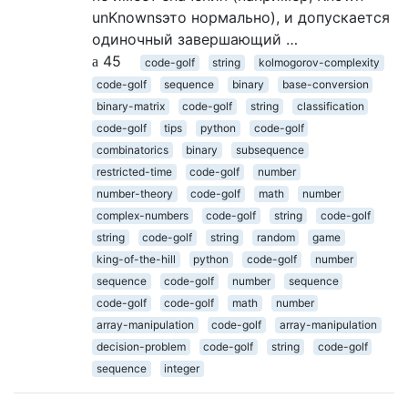
unKnownsэто нормально), и допускается
одиночный завершающий …
45
code-golf
string
kolmogorov-complexity
code-golf
sequence
binary
base-conversion
binary-matrix
code-golf
string
classification
code-golf
tips
python
code-golf
combinatorics
binary
subsequence
restricted-time
code-golf
number
number-theory
code-golf
math
number
complex-numbers
code-golf
string
code-golf
string
code-golf
string
random
game
king-of-the-hill
python
code-golf
number
sequence
code-golf
number
sequence
code-golf
code-golf
math
number
array-manipulation
code-golf
array-manipulation
decision-problem
code-golf
string
code-golf
sequence
integer