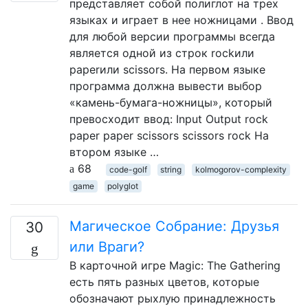
представляет собой полиглот на трех
языках и играет в нее ножницами . Ввод
для любой версии программы всегда
является одной из строк rockили
paperили scissors. На первом языке
программа должна вывести выбор
«камень-бумага-ножницы», который
превосходит ввод: Input Output rock
paper paper scissors scissors rock На
втором языке …
68
code-golf
string
kolmogorov-complexity
game
polyglot
Магическое Собрание: Друзья
30
или Враги?
В карточной игре Magic: The Gathering
есть пять разных цветов, которые
обозначают рыхлую принадлежность