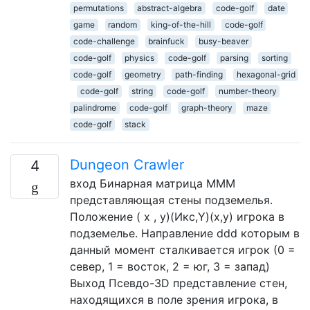
permutations
abstract-algebra
code-golf
date
game
random
king-of-the-hill
code-golf
code-challenge
brainfuck
busy-beaver
code-golf
physics
code-golf
parsing
sorting
code-golf
geometry
path-finding
hexagonal-grid
code-golf
string
code-golf
number-theory
palindrome
code-golf
graph-theory
maze
code-golf
stack
Dungeon Crawler
4
вход Бинарная матрица MMM
представляющая стены подземелья.
Положение ( х , у)(Икс,Y)(x,y) игрока в
подземелье. Направление ddd которым в
данный момент сталкивается игрок (0 =
север, 1 = восток, 2 = юг, 3 = запад)
Выход Псевдо-3D представление стен,
находящихся в поле зрения игрока, в