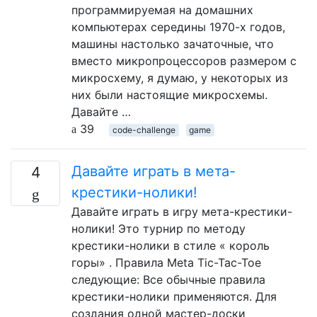
программируемая на домашних
компьютерах середины 1970-х годов,
машины настолько зачаточные, что
вместо микропроцессоров размером с
микросхему, я думаю, у некоторых из
них были настоящие микросхемы.
Давайте …
39
code-challenge
game
Давайте играть в мета-
4
крестики-нолики!
Давайте играть в игру мета-крестики-
нолики! Это турнир по методу
крестики-нолики в стиле « король
горы» . Правила Meta Tic-Tac-Toe
следующие: Все обычные правила
крестики-нолики применяются. Для
создания одной мастер-доски