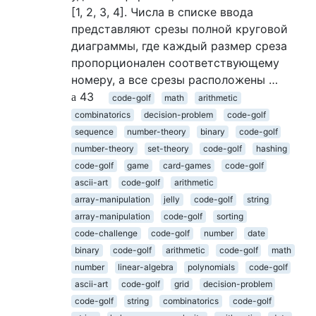
[1, 2, 3, 4]. Числа в списке ввода
представляют срезы полной круговой
диаграммы, где каждый размер среза
пропорционален соответствующему
номеру, а все срезы расположены …
43
code-golf
math
arithmetic
combinatorics
decision-problem
code-golf
sequence
number-theory
binary
code-golf
number-theory
set-theory
code-golf
hashing
code-golf
game
card-games
code-golf
ascii-art
code-golf
arithmetic
array-manipulation
jelly
code-golf
string
array-manipulation
code-golf
sorting
code-challenge
code-golf
number
date
binary
code-golf
arithmetic
code-golf
math
number
linear-algebra
polynomials
code-golf
ascii-art
code-golf
grid
decision-problem
code-golf
string
combinatorics
code-golf