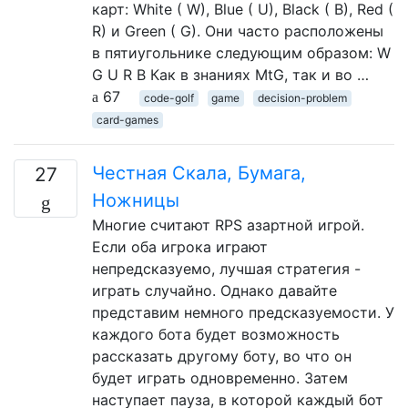
карт: White ( W), Blue ( U), Black ( B), Red (
R) и Green ( G). Они часто расположены
в пятиугольнике следующим образом: W
G U R B Как в знаниях MtG, так и во …
67
code-golf
game
decision-problem
card-games
Честная Скала, Бумага,
27
Ножницы
Многие считают RPS азартной игрой.
Если оба игрока играют
непредсказуемо, лучшая стратегия -
играть случайно. Однако давайте
представим немного предсказуемости. У
каждого бота будет возможность
рассказать другому боту, во что он
будет играть одновременно. Затем
наступает пауза, в которой каждый бот