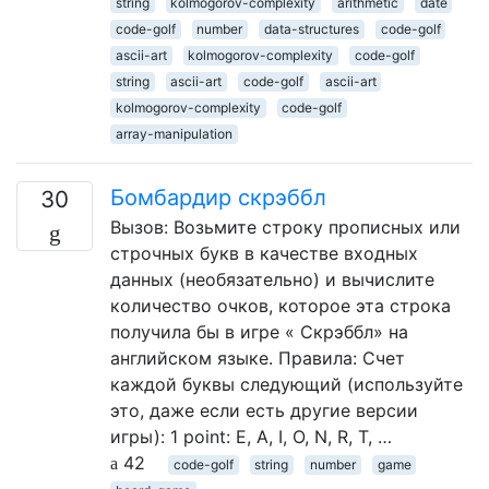
string
kolmogorov-complexity
arithmetic
date
code-golf
number
data-structures
code-golf
ascii-art
kolmogorov-complexity
code-golf
string
ascii-art
code-golf
ascii-art
kolmogorov-complexity
code-golf
array-manipulation
Бомбардир скрэббл
30
Вызов: Возьмите строку прописных или
строчных букв в качестве входных
данных (необязательно) и вычислите
количество очков, которое эта строка
получила бы в игре « Скрэббл» на
английском языке. Правила: Счет
каждой буквы следующий (используйте
это, даже если есть другие версии
игры): 1 point: E, A, I, O, N, R, T, …
42
code-golf
string
number
game