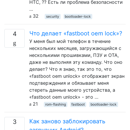
HTC, ?? Есть ли проблема безопасности
…
32
security
bootloader-lock
Что делает «fastboot oem lock»?
4
У меня был мой телефон в течение
нескольких месяцев, загружающийся с
несколькими прошивками, ПЗУ и OTA,
даже не выполняя эту команду. Что оно
делает? Что я знаю, так это то, что
«fastboot oem unlock» отображает экран
подтверждения и обязывает меня
стереть данные моего устройства, а
«fastboot oem unlock» - это …
21
rom-flashing
fastboot
bootloader-lock
Как заново заблокировать
3
загрузчик Android?