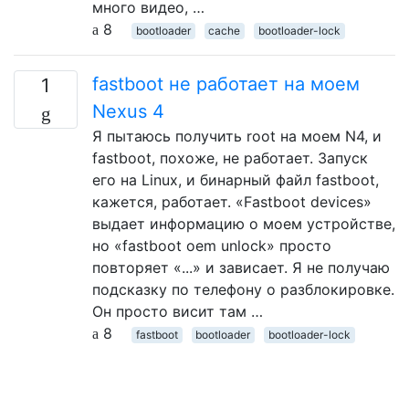
много видео, …
8
bootloader
cache
bootloader-lock
fastboot не работает на моем
1
Nexus 4
Я пытаюсь получить root на моем N4, и
fastboot, похоже, не работает. Запуск
его на Linux, и бинарный файл fastboot,
кажется, работает. «Fastboot devices»
выдает информацию о моем устройстве,
но «fastboot oem unlock» просто
повторяет «...» и зависает. Я не получаю
подсказку по телефону о разблокировке.
Он просто висит там …
8
fastboot
bootloader
bootloader-lock