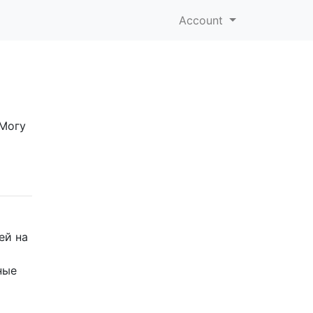
Account
 Могу
ей на
ные