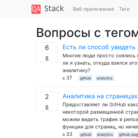
Веб-приложения
Теги
Вопросы с тегом
Есть ли способ увидеть
6
Многие люди просто снялись в
ли я узнать, откуда взялся э
аналитику?
37
github
analytics
Аналитика на страницах
2
Предоставляет ли GitHub как
некоторой размещенной страниц
можем видеть трафик в репози
функции для страниц, но ничег
33
github
analytics
github-pa