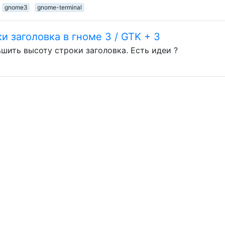
gnome3
gnome-terminal
 заголовка в гноме 3 / GTK + 3
ьшить высоту строки заголовка. Есть идеи ?