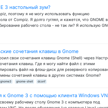
 3 настольный зум?
iz, поэтому я не могу использовать функцию
ла от Compiz. Я долго гуглял, и кажется, что GNOME в
ирование рабочего стола - не так ли? Я использую G
ьские сочетания клавиш в Gnome
роил свои сочетания клавиш Gnome (Shell) через Наст
очетания клавиш. Где я могу найти файл с этими
опировать файл на флэш-диск для резервного копирова
замены сочетаний клавиш в других системах Gnome?
gnome3
gnome-shell
dconf
ся к Gnome 3 с помощью клиента Windows V
 своему рабочему столу Gnome 3 с компьютера под
ом VNC. Но после обновления (на стороне Linux) неко