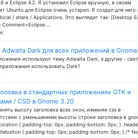
 и Eclipse 4.2. Я установил Eclipse вручную, в своем
кет Ubuntu для Eclipse очень устарел. Я создал для него
local / share / Applications. Это выглядит так: [Desktop E
e Comment=Eclipse …
se
ь Adwaita Dark для всех приложений в Gnome
ложения используют тему Adwaita Dark, а другие - све
 приложения использовать Dark?
головка в стандартных приложениях GTK и
ами / CSD в Gnome 3.20
нять высоту заголовка всех окон, изменяя css в
тветствии с уменьшением высоты строки заголовка в gno
ecoration { padding-top: 0px; padding-bottom: 0px; } .heade
itlebutton { padding-top: 0px; padding-bottom: 0px; } /* No