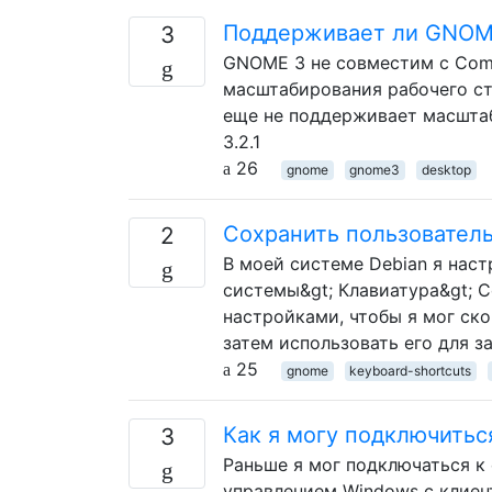
Поддерживает ли GNOME
3
GNOME 3 не совместим с Comp
масштабирования рабочего сто
еще не поддерживает масштаб
3.2.1
26
gnome
gnome3
desktop
Сохранить пользовател
2
В моей системе Debian я наст
системы&gt; Клавиатура&gt; С
настройками, чтобы я мог ск
затем использовать его для 
25
gnome
keyboard-shortcuts
Как я могу подключить
3
Раньше я мог подключаться к
управлением Windows с клиент