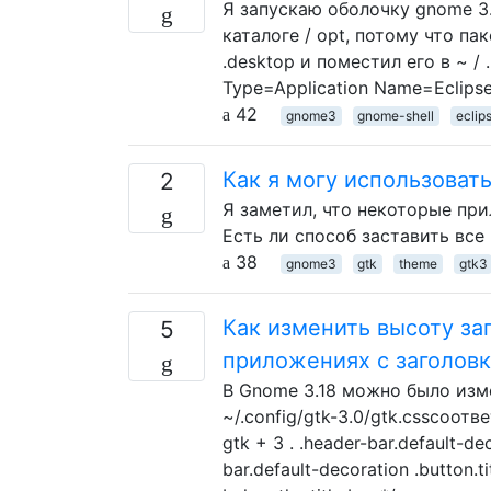
Я запускаю оболочку gnome 3.6
каталоге / opt, потому что па
.desktop и поместил его в ~ / .
Type=Application Name=Eclips
42
gnome3
gnome-shell
eclip
Как я могу использоват
2
Я заметил, что некоторые при
Есть ли способ заставить все
38
gnome3
gtk
theme
gtk3
Как изменить высоту за
5
приложениях с заголовк
В Gnome 3.18 можно было изме
~/.config/gtk-3.0/gtk.cssсоо
gtk + 3 . .header-bar.default-d
bar.default-decoration .button.t