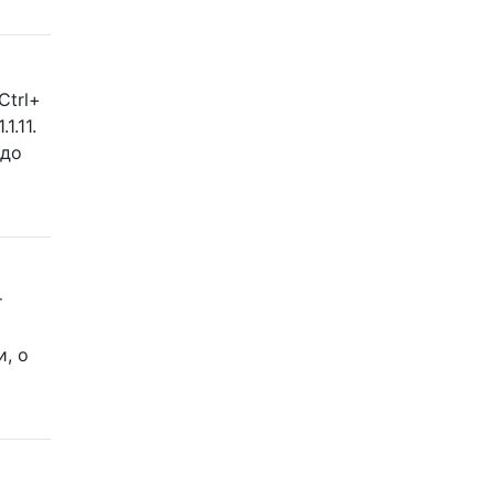
Ctrl+
1.11.
 до
т
, о