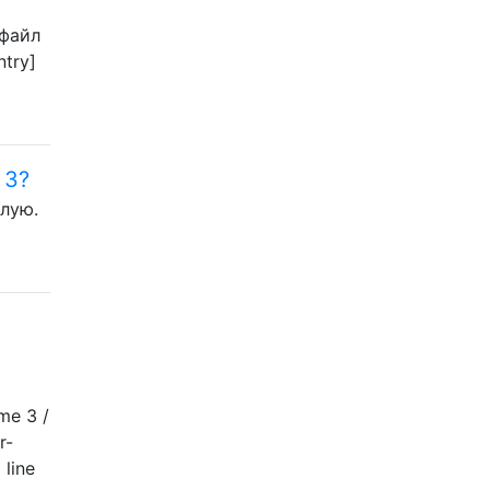
 файл
ntry]
 3?
тлую.
me 3 /
r-
 line