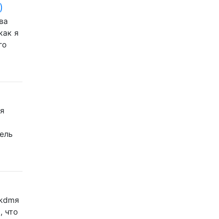
)
ва
как я
го
ая
нель
 kdmя
, что