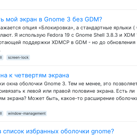
ть мой экран в Gnome 3 без GDM?
ажается опция «Блокировка», а стандартные ярлыки ( 
лают. Я использую Fedora 19 с Gnome Shell 3.8.3 и XDM 1.
ботающей поддержки XDMCP в GDM - но до обновления
…
l
screen-lock
кна к четвертям экрана
и окна оболочки Gnome 3. Тем не менее, это позволяе
ривязать к левой или правой половине экрана. Есть ли
тям экрана? Может быть, какое-то расширение оболочки
l
window-management
в список избранных оболочки gnome?