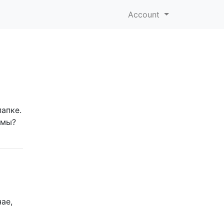
Account
папке.
емы?
ае,