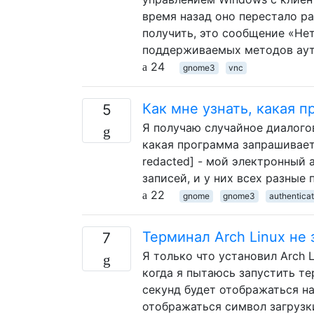
время назад оно перестало ра
получить, это сообщение «Не
поддерживаемых методов аут
24
gnome3
vnc
Как мне узнать, какая 
5
Я получаю случайное диалогов
какая программа запрашивает 
redacted] - мой электронный 
записей, и у них всех разные 
22
gnome
gnome3
authenticat
Терминал Arch Linux не 
7
Я только что установил Arch L
когда я пытаюсь запустить те
секунд будет отображаться на
отображаться символ загрузки