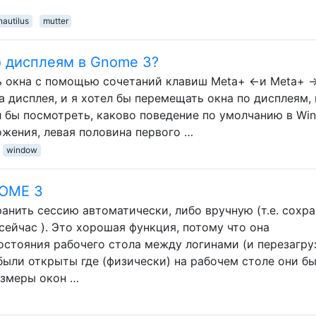
nautilus
mutter
о дисплеям в Gnome 3?
ь окна с помощью сочетаний клавиш Meta+ ←и Meta+ →
а дисплея, и я хотел бы перемещать окна по дисплеям, 
л бы посмотреть, каково поведение по умолчанию в Wi
ожения, левая половина первого …
window
NOME 3
анить сессию автоматически, либо вручную (т.е. сохра
 сейчас ). Это хорошая функция, потому что она
остояния рабочего стола между логинами (и перезагр
были открыты где (физически) на рабочем столе они б
азмеры окон …