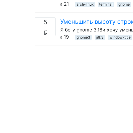
21
arch-linux
terminal
gnome
Уменьшить высоту строки
5
Я бегу gnome 3.18и хочу умен
19
gnome3
gtk3
window-title