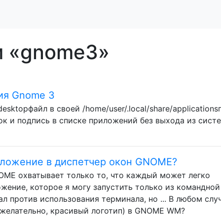
м «gnome3»
ия Gnome 3
esktopфайл в своей /home/user/.local/share/applications
ок и подпись в списке приложений без выхода из сист
риложение в диспетчер окон GNOME?
ME охватывает только то, что каждый может легко
ожение, которое я могу запустить только из командной
л против использования терминала, но ... В любом случ
, желательно, красивый логотип) в GNOME WM?