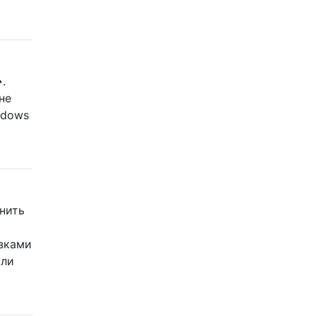
.
не
ndows
нить
узками
ыли