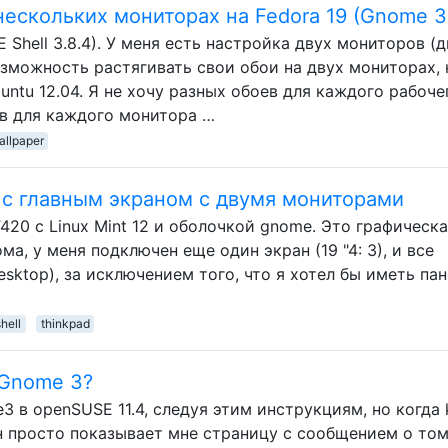
нескольких мониторах на Fedora 19 (Gnome 3
Shell 3.8.4). У меня есть настройка двух мониторов (д
возможность растягивать свои обои на двух мониторах, 
ntu 12.04. Я не хочу разных обоев для каждого рабоче
ев для каждого монитора …
allpaper
l с главным экраном с двумя мониторами
T420 с Linux Mint 12 и оболочкой gnome. Это графическ
ома, у меня подключен еще один экран (19 "4: 3), и все
esktop), за исключением того, что я хотел бы иметь па
hell
thinkpad
 Gnome 3?
3 в openSUSE 11.4, следуя этим инструкциям, но когда
н просто показывает мне страницу с сообщением о том