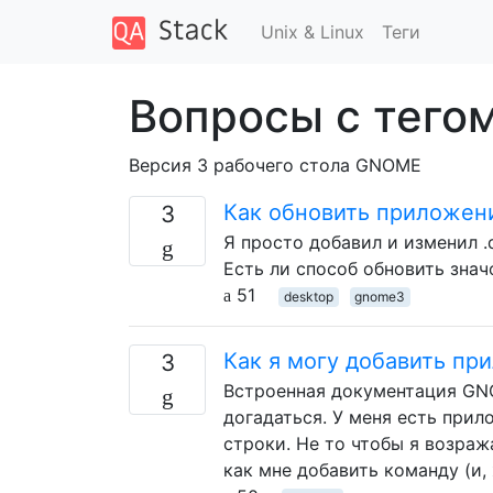
Unix & Linux
Теги
Вопросы с тего
Версия 3 рабочего стола GNOME
Как обновить приложен
3
Я просто добавил и изменил .d
Есть ли способ обновить знач
51
desktop
gnome3
Как я могу добавить п
3
Встроенная документация GNO
догадаться. У меня есть прил
строки. Не то чтобы я возража
как мне добавить команду (и