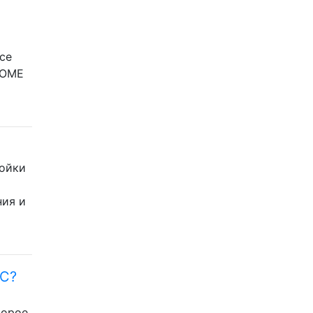
се
NOME
ройки
ния и
NC?
торое