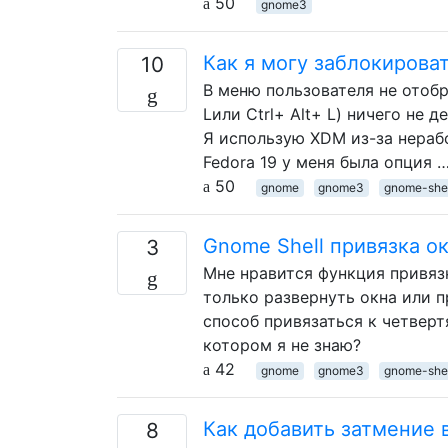
50
gnome3
Как я могу заблокирова
10
В меню пользователя не отобр
Lили Ctrl+ Alt+ L) ничего не де
Я использую XDM из-за нера
Fedora 19 у меня была опция 
50
gnome
gnome3
gnome-shel
Gnome Shell привязка о
3
Мне нравится функция привязк
только развернуть окна или п
способ привязаться к четвер
котором я не знаю?
42
gnome
gnome3
gnome-shel
Как добавить затмение 
8