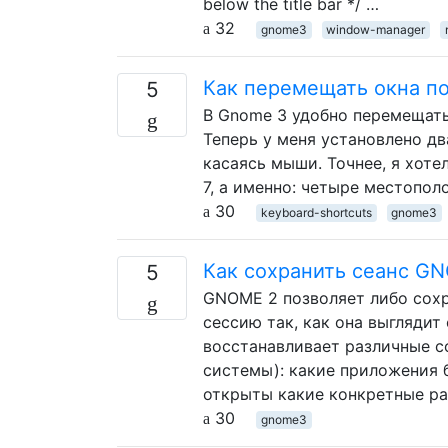
below the title bar */ …
32
gnome3
window-manager
Как перемещать окна п
5
В Gnome 3 удобно перемещат
Теперь у меня установлено дв
касаясь мыши. Точнее, я хоте
7, а именно: четыре местопол
30
keyboard-shortcuts
gnome3
Как сохранить сеанс G
5
GNOME 2 позволяет либо сохр
сессию так, как она выглядит
восстанавливает различные с
системы): какие приложения 
открыты какие конкретные р
30
gnome3