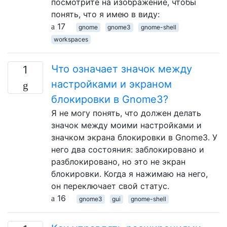
посмотрите на изображение, чтобы
понять, что я имею в виду:
17
gnome
gnome3
gnome-shell
workspaces
Что означает значок между
1
настройками и экраном
блокировки в Gnome3?
Я не могу понять, что должен делать
значок между моими настройками и
значком экрана блокировки в Gnome3. У
него два состояния: заблокировано и
разблокировано, но это не экран
блокировки. Когда я нажимаю на него,
он переключает свой статус.
16
gnome3
gui
gnome-shell