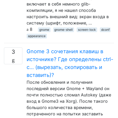
включает в себя немного glib-
компиляции, я не нашел способа
настроить внешний вид: экран входа в
систему (шрифт, положение, …
8
gnome
gnome-shell
screen-lock
dconf
appearance
Gnome 3 сочетания клавиш в
3
источнике? Где определены ctrl-
c… (вырезать, скопировать и
вставить)?
После обновления и получения
последней версии Gnome + Wayland он
почти полностью сломал Autokey (даже
вход в Gnome3 на Xorg). После такого
большого количества времени,
потраченного на попытки заставить