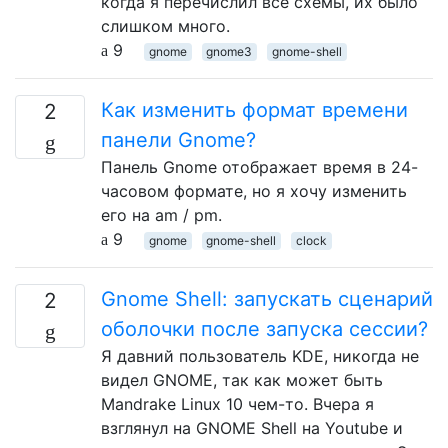
когда я перечислил все схемы, их было
слишком много.
9
gnome
gnome3
gnome-shell
Как изменить формат времени
2
панели Gnome?
Панель Gnome отображает время в 24-
часовом формате, но я хочу изменить
его на am / pm.
9
gnome
gnome-shell
clock
Gnome Shell: запускать сценарий
2
оболочки после запуска сессии?
Я давний пользователь KDE, никогда не
видел GNOME, так как может быть
Mandrake Linux 10 чем-то. Вчера я
взглянул на GNOME Shell на Youtube и