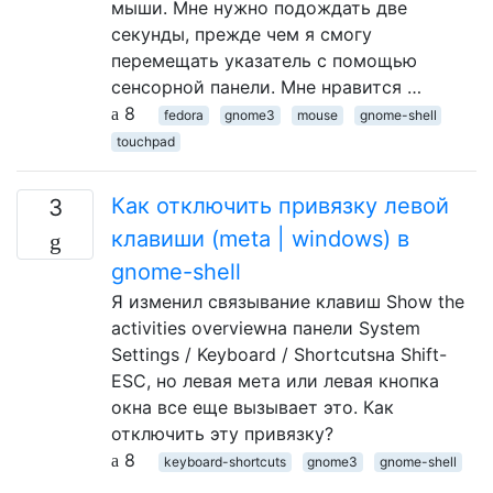
мыши. Мне нужно подождать две
секунды, прежде чем я смогу
перемещать указатель с помощью
сенсорной панели. Мне нравится …
8
fedora
gnome3
mouse
gnome-shell
touchpad
Как отключить привязку левой
3
клавиши (meta | windows) в
gnome-shell
Я изменил связывание клавиш Show the
activities overviewна панели System
Settings / Keyboard / Shortcutsна Shift-
ESC, но левая мета или левая кнопка
окна все еще вызывает это. Как
отключить эту привязку?
8
keyboard-shortcuts
gnome3
gnome-shell