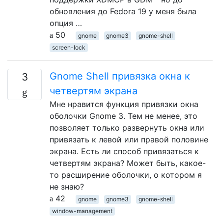
обновления до Fedora 19 у меня была
опция …
50
gnome
gnome3
gnome-shell
screen-lock
Gnome Shell привязка окна к
3
четвертям экрана
Мне нравится функция привязки окна
оболочки Gnome 3. Тем не менее, это
позволяет только развернуть окна или
привязать к левой или правой половине
экрана. Есть ли способ привязаться к
четвертям экрана? Может быть, какое-
то расширение оболочки, о котором я
не знаю?
42
gnome
gnome3
gnome-shell
window-management