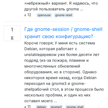
«небрежный» вариант. Я надеюсь, что
другой пользователь gnome …
12
opensuse
gnome-shell
Где gnome-session / gnome-shell
1
хранит свою конфигурацию?
Короче говоря; У меня есть система
Debian, которая работает с
unstableдеревом уже более десяти лет
подряд (из-за пожара, пламени и
многочисленных обновлений
оборудования, но в стороне). Однако
некоторое время назад, когда Debian
переходил на gnome3 и gnome-
shellрабочий стол, в этом процессе было
несколько проблем, и один из них
оставил моего …
11
debian
gnome3
gnome-shell