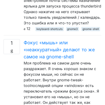
электронной почты системы назначение
ярлыка для запуска процесса thunderbird
Однако нажатие на него открывает
только панель уведомлений / календарь.
Это ошибка или я что-то упустил?
12
keyboard-shortcuts
gnome3
gnome-shell
Фокус «мышь» или
1
«неаккуратный» делают то же
самое на gnome-shell
Моя проблема на самом деле очень
раздражает. Я очень хорошо знаком с
фокусом мыши, но сейчас он не
работает. Внутри gnome-tweak-
toolпоследней опции «windows» есть
переключатель «режим фокуса окна». Я
установил его на «мышь», но он не
работает. Он действует так же, как