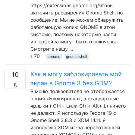
https://extensions.gnome.org/чтобы
включить расширения Gnome Shell, но
сообщение: Мы не можем обнаружить
работающую копию GNOME в этой
системе, поэтому некоторые части
интерфейса могут быть отключены.
Смотрите нашу …
70
chrome
gnome-shell
Как я могу заблокировать мой
10
экран в Gnome 3 без GDM?
В меню пользователя не отображается
опция «Блокировка», а стандартные
ярлыки ( Ctrl+ Lили Ctrl+ Alt+ L) ничего
не делают. Я использую Fedora 19 с
Gnome Shell 3.8.3 и XDM 1.1.11. Я
использую XDM из-за неработающей
поддержки XDMCP в GDM - но до