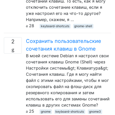
сочетаний клавиш. То есть, как я могу
отключить сочетание клавиш, если я
уже настроил его на что-то другое?
Например, скажем, я …
28
keyboard-shortcuts
gnome-shell
Сохранить пользовательские
2
сочетания клавиш в Gnome
В моей системе Debian я настроил свои
сочетания клавиш Gnome (Shell) через
Настройки системы&gt; Клавиатура&gt;
Сочетания клавиш. Где я могу найти
файл с этими настройками, чтобы я мог
скопировать файл на флэш-диск для
резервного копирования и затем
использовать его для замены сочетаний
клавиш в других системах Gnome?
25
gnome
keyboard-shortcuts
gnome3