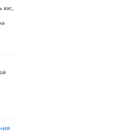
 вас,
же
кой
ния