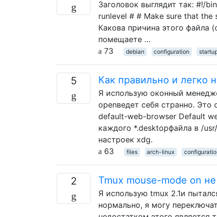
Заголовок выглядит так: #!/bin/
runlevel # # Make sure that the s
Какова причина этого файла (
помещаете …
73
debian
configuration
startu
Как правильно и легко 
5
Я использую оконный менедже
openведет себя странно. Это от
default-web-browser Default 
каждого *.desktopфайла в /usr
настроек xdg.
63
files
arch-linux
configurati
Tmux mouse-mode on не
2
Я использую tmux 2.1и пыталс
нормально, я могу переключа
недостатком этого является т