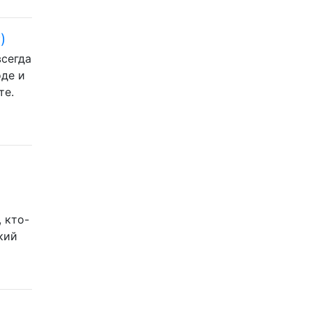
)
всегда
оде и
те.
, кто-
кий