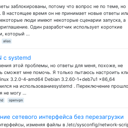
тветы заблокированы, потому что вопрос не по теме, но
. В настоящее время он не принимает новые ответы ил
 некоторые люди имеют некоторые сценарии запуска, а
риглашение. Один разработчик использует короткие
и, который …
alias
 с systemd
шения этой проблемы, но ответы для меня, похоже, не
дь сможет мне помочь. Я только пытаюсь настроить кл
inux 3.2.0-4-amd64 Debian 3.2.60-1+deb7u1 x86_64
чился на использованиеsystemd . Переключение прошл
я не могу …
md
openvpn
ние сетевого интерфейса без перезагрузки
ерфейсы, изменяя файлы в /etc/sysconfig/network-scrip