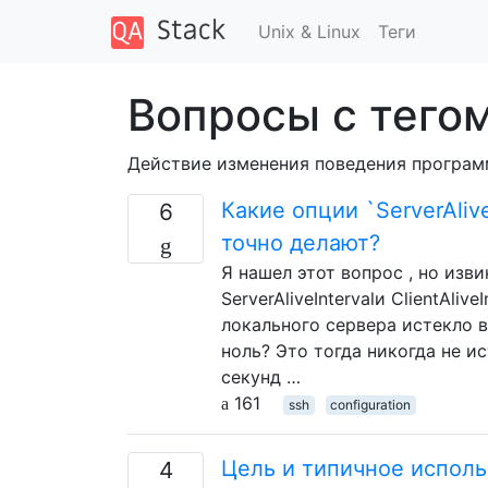
Unix & Linux
Теги
Вопросы с тегом
Действие изменения поведения програм
Какие опции `ServerAliveI
6
точно делают?
Я нашел этот вопрос , но изв
ServerAliveIntervalи ClientAli
локального сервера истекло в
ноль? Это тогда никогда не и
секунд …
161
ssh
configuration
Цель и типичное использ
4