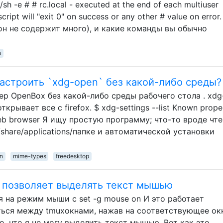
sh -e # # rc.local - executed at the end of each multiuser
cript will "exit 0" on success or any other # value on error.
он не содержит много), и какие команды вы обычно
p
настроить `xdg-open` без какой-либо среды?
р OpenBox без какой-либо среды рабочего стола . xdg
крывает все с firefox. $ xdg-settings --list Known proper
web browser Я ищу простую программу; что-то вроде чт
/share/applications/папке и автоматической установки
on
mime-types
freedesktop
 позволяет выделять текст мышью
я на режим мыши с set -g mouse on И это работает
ться между tmuxокнами, нажав на соответствующее ок
о, что я не могу выделить текст мышью. Вот как это