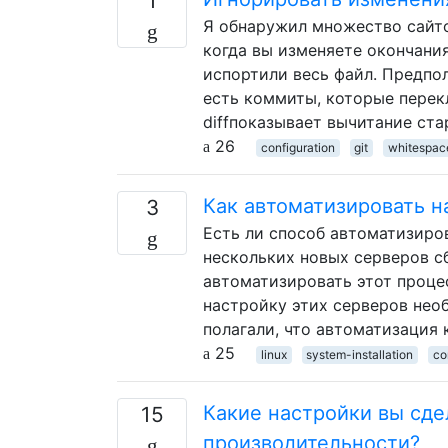
1
Я обнаружил множество сайтов
когда вы изменяете окончания
испортили весь файл. Предпол
есть коммиты, которые перекл
diffпоказывает вычитание ста
26
configuration
git
whitespac
Как автоматизировать н
3
Есть ли способ автоматизиро
нескольких новых серверов сб
автоматизировать этот процес
настройку этих серверов нео
полагали, что автоматизация
25
linux
system-installation
co
Какие настройки вы сд
15
производительности?