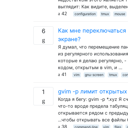
выглядит: Как видите, выделе
42
configuration
tmux
mouse
Как мне переключаться 
6
экране?
Я думал, что перемещение пане
из регулярного использования
которые я делаю регулярно, -
кодом, открытым в vim, и …
41
vim
gnu-screen
tmux
con
gvim -p лимит открытых
1
Когда я бегу: gvim -p *.xyz Я
что-то вроде предела табуляц
открывается рядом с предыдущ
...чтобы открывать все файлы
38
command-line
vim
files