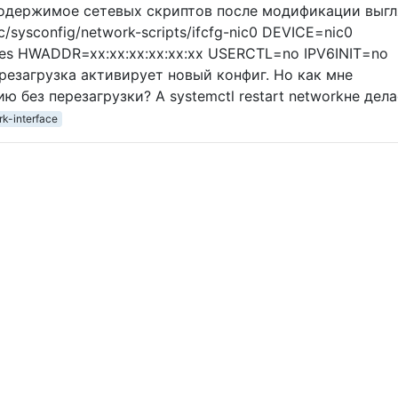
ic1 Содержимое сетевых скриптов после модификации выг
/sysconfig/network-scripts/ifcfg-nic0 DEVICE=nic0
s HWADDR=xx:xx:xx:xx:xx:xx USERCTL=no IPV6INIT=no
загрузка активирует новый конфиг. Но как мне
ю без перезагрузки? А systemctl restart networkне дел
k-interface