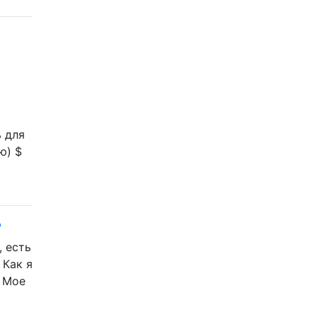
ь для
ю) $
?
, есть
 Как я
. Мое