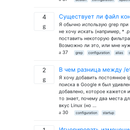
Существует ли файл конфи
4
Я обычно использую grep при 
не хочу искать (например, * .
поставить некоторую фильтрац
Возможно ли это, или мне ну
37
grep
configuration
alias
В чем разница между /etc/r
2
Я хочу добавить постоянное i
поиска в Google я был удивлен
добавлено, которое кажется иде
то знает, почему два места 
вкус Linux (но …
30
configuration
startup
Игнорировать изменения