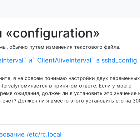
 «configuration»
мы, обычно путем изменения текстового файла.
nterval` и` ClientAliveInterval` в sshd_config
ините, я не совсем понимаю настройки двух переменных
veIntervalупоминается в принятом ответе. Если у моего
ремя ожидания, должен ли я установить это значение 
стечет? Должен ли я вместо этого установить его на 30
ование /etc/rc.local