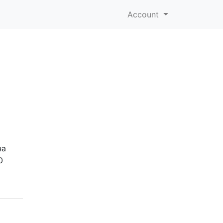
Account
на
0