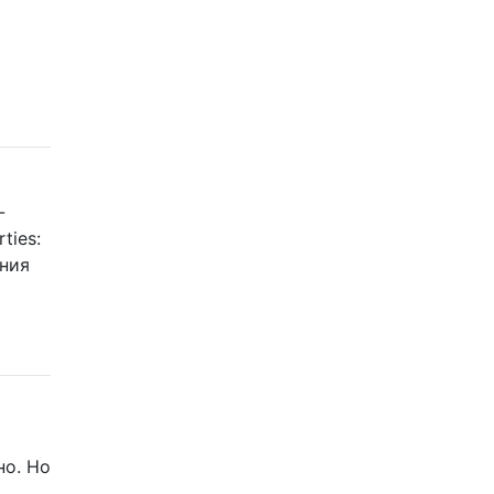
-
ties:
ения
но. Но