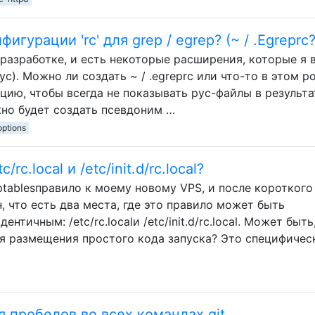
гурации 'rc' для grep / egrep? (~ / .Egreprc?
разработке, и есть некоторые расширения, которые я 
pyc). Можно ли создать ~ / .egreprc или что-то в этом р
ию, чтобы всегда не показывать pyc-файлы в результа
жно будет создать псевдоним …
options
c.local и /etc/init.d/rc.local?
ptablesправило к моему новому VPS, и после короткого
, что есть два места, где это правило может быть
нтичным: /etc/rc.localи /etc/init.d/rc.local. Может быть
для размещения простого кода запуска? Это специфичес
 пробелов во всех командах git