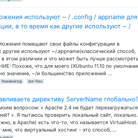
жения используют ~ / .config / appname для
ии, в то время как другие используют ~ /
иложения помещают свои файлы конфигурации в
к другие используют ~/.appname(классический способ,
л в этом различии и что может быть лучше рассмотрет
Е: Похоже, что для моего (XUbuntu 11.10 по умолчани
о значение, ~/и большинство приложений …
freedesktop
dot-files
навливаете директиву ServerName глобально
оим вопросом: « Apache 2.4 не будет перезагружаться
й? ». Я пытаюсь проверить локальный сайт, локально.
жно, в Apache) есть что-то, что называется VirtualHost
мне, что виртуальный хостинг - это способ, …
e-httpd