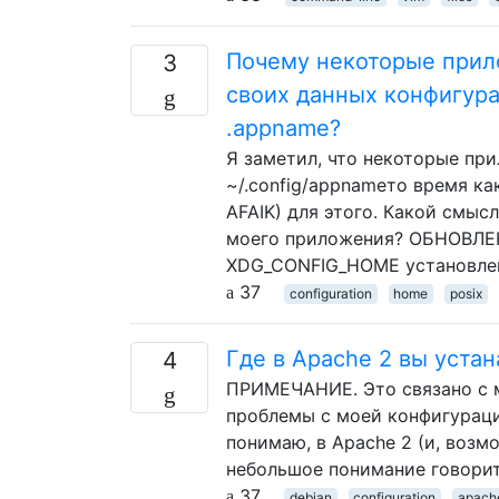
Почему некоторые прило
3
своих данных конфигурац
.appname?
Я заметил, что некоторые пр
~/.config/appnameто время ка
AFAIK) для этого. Какой смыс
моего приложения? ОБНОВЛЕНИ
XDG_CONFIG_HOME установлен
37
configuration
home
posix
Где в Apache 2 вы уста
4
ПРИМЕЧАНИЕ. Это связано с м
проблемы с моей конфигурацие
понимаю, в Apache 2 (и, возмо
небольшое понимание говорит 
37
debian
configuration
apach