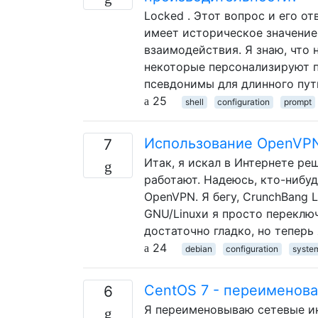
Locked . Этот вопрос и его о
имеет историческое значение
взаимодействия. Я знаю, что
некоторые персонализируют п
псевдонимы для длинного пут
25
shell
configuration
prompt
Использование OpenVPN
7
Итак, я искал в Интернете ре
работают. Надеюсь, кто-нибу
OpenVPN. Я бегу, CrunchBang L
GNU/Linuxи я просто переклю
достаточно гладко, но теперь 
24
debian
configuration
syste
CentOS 7 - переименова
6
Я переименовываю сетевые инт