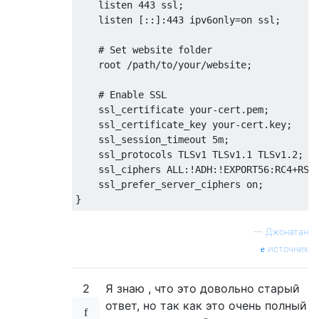
    listen 443 ssl;

    listen [::]:443 ipv6only=on ssl;

    # Set website folder

    root /path/to/your/website;

    # Enable SSL

    ssl_certificate your-cert.pem;

    ssl_certificate_key your-cert.key;

    ssl_session_timeout 5m;

    ssl_protocols TLSv1 TLSv1.1 TLSv1.2;

    ssl_ciphers ALL:!ADH:!EXPORT56:RC4+RSA:
    ssl_prefer_server_ciphers on;

—
Джонатан
источник
2
Я знаю , что это довольно старый
ответ, но так как это очень полный