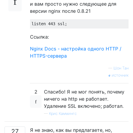
и вам просто нужно следующее для
версии nginx после 0.8.21
Ссылка:
Nginx Docs - настройка одного HTTP /
HTTPS-сервера
—
Шон Тан
источник
2
Спасибо! Я не мог понять, почему
ничего на http не работает.
Удаление SSL включено; работал.
—
Крис Каммингс
Я не знаю, как вы предлагаете, но,
27