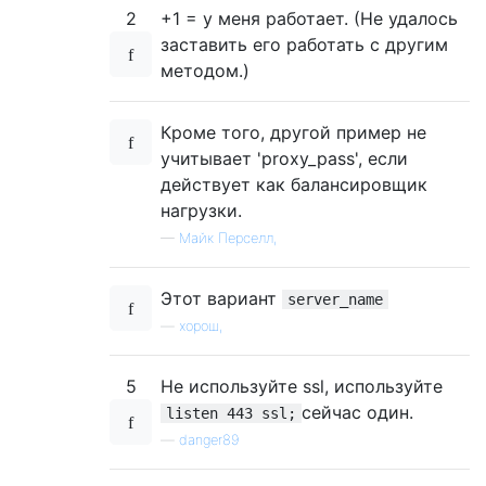
2
+1 = у меня работает. (Не удалось
заставить его работать с другим
методом.)
Кроме того, другой пример не
учитывает 'proxy_pass', если
действует как балансировщик
нагрузки.
—
Майк Перселл,
Этот вариант
server_name
—
хорош,
5
Не используйте ssl, используйте
сейчас один.
listen 443 ssl;
—
danger89