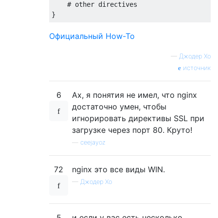
    # other directives

Официальный How-To
—
Джодер Хо
источник
6
Ах, я понятия не имел, что nginx
достаточно умен, чтобы
игнорировать директивы SSL при
загрузке через порт 80. Круто!
—
ceejayoz
72
nginx это все виды WIN.
—
Джодер Хо
5
и если у вас есть несколько