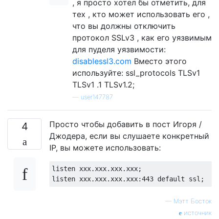
, я просто хотел бы отметить, для
тех , кто может использовать его ,
что вы должны отключить
протокол SSLv3 , как его уязвимым
для пуделя уязвимости:
disablessl3.com
Вместо этого
используйте: ssl_protocols TLSv1
TLSv1 .1 TLSv1.2;
—
user147787
Просто чтобы добавить в пост Игоря /
4
Джодера, если вы слушаете конкретный
IP, вы можете использовать:
listen xxx.xxx.xxx.xxx;

—
Мэтт Босток
источник