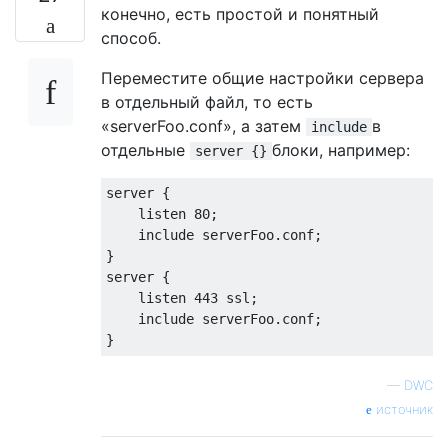
конечно, есть простой и понятный
способ.
Переместите общие настройки сервера
в отдельный файл, то есть
«serverFoo.conf», а затем
в
include
отдельные
блоки, например:
server {}
server {

    listen 80;

    include serverFoo.conf;

}

server {

    listen 443 ssl;

    include serverFoo.conf;

—
DWC
источник