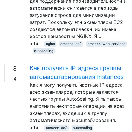
для поддержания производительности и
автоматически снижается в периоды
затухания спроса для минимизации
затрат. Поскольку эти экземпляры EC2
создаются автоматически, их имена
хостов неизвестны NGINX. Я …
16
nginx
amazon-ec2
amazon-web-services
autoscaling
Как получить IP-адреса группы
8
автомасштабирования Instances
Как я могу получить частные IP-адреса
всех экземпляров, которые являются
частью группы AutoScaling. Я пытаюсь
выполнить некоторые операции на всех
экземплярах, входящих в группу
автоматического масштабирования.
16
amazon-ec2
autoscaling