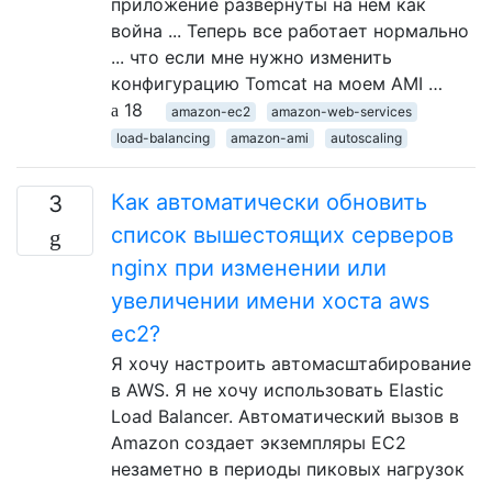
приложение развернуты на нем как
война ... Теперь все работает нормально
... что если мне нужно изменить
конфигурацию Tomcat на моем AMI …
18
amazon-ec2
amazon-web-services
load-balancing
amazon-ami
autoscaling
Как автоматически обновить
3
список вышестоящих серверов
nginx при изменении или
увеличении имени хоста aws
ec2?
Я хочу настроить автомасштабирование
в AWS. Я не хочу использовать Elastic
Load Balancer. Автоматический вызов в
Amazon создает экземпляры EC2
незаметно в периоды пиковых нагрузок