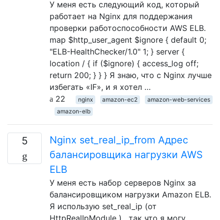
У меня есть следующий код, который
работает на Nginx для поддержания
проверки работоспособности AWS ELB.
map $http_user_agent $ignore { default 0;
"ELB-HealthChecker/1.0" 1; } server {
location / { if ($ignore) { access_log off;
return 200; } } } Я знаю, что с Nginx лучше
избегать «IF», ​​и я хотел …
22
nginx
amazon-ec2
amazon-web-services
amazon-elb
Nginx set_real_ip_from Адрес
5
балансировщика нагрузки AWS
ELB
У меня есть набор серверов Nginx за
балансировщиком нагрузки Amazon ELB.
Я использую set_real_ip (от
HttpRealIpModule ) , так что я могу