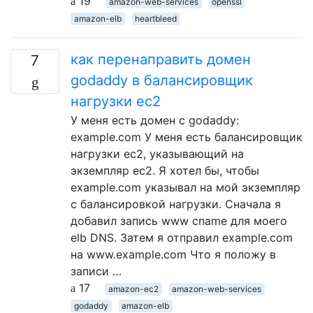
19
amazon-web-services
openssl
amazon-elb
heartbleed
как перенаправить домен
7
godaddy в балансировщик
нагрузки ec2
У меня есть домен с godaddy:
example.com У меня есть балансировщик
нагрузки ec2, указывающий на
экземпляр ec2. Я хотел бы, чтобы
example.com указывал на мой экземпляр
с балансировкой нагрузки. Сначала я
добавил запись www cname для моего
elb DNS. Затем я отправил example.com
на www.example.com Что я положу в
записи …
17
amazon-ec2
amazon-web-services
godaddy
amazon-elb