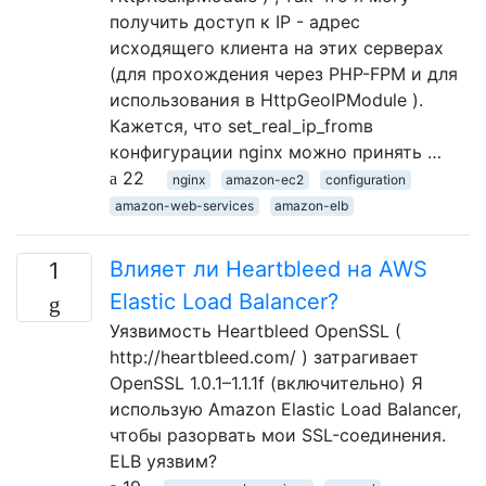
получить доступ к IP - адрес
исходящего клиента на этих серверах
(для прохождения через РНР-FPM и для
использования в HttpGeoIPModule ).
Кажется, что set_real_ip_fromв
конфигурации nginx можно принять …
22
nginx
amazon-ec2
configuration
amazon-web-services
amazon-elb
Влияет ли Heartbleed на AWS
1
Elastic Load Balancer?
Уязвимость Heartbleed OpenSSL (
http://heartbleed.com/ ) затрагивает
OpenSSL 1.0.1–1.1.1f (включительно) Я
использую Amazon Elastic Load Balancer,
чтобы разорвать мои SSL-соединения.
ELB уязвим?