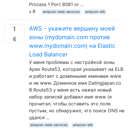
Process 1 Port 8081 or …
8
amazon-web-services
amazon-elb
AWS - укажите вершину моей
1
зоны (mydomain.com против
www.mydomain.com) на Elastic
Load Balancer
У меня проблемы с настройкой зоны
Apex Route53, которая указывает на ELB
и работает с доменными именами www
и не www. Доменное имя Datingjapan.co
В Route53 у меня есть нажал новый
набор записей добавил имя www (я
прочитал, чтобы оставить это поле
пустым, но обнаружил, что поиск DNS не
удался …
amazon-web-services
amazon-elb