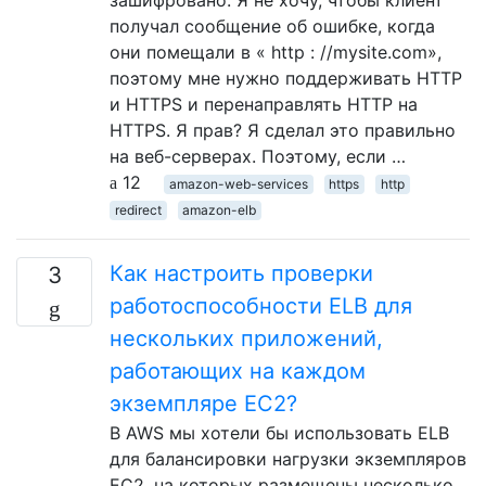
зашифровано. Я не хочу, чтобы клиент
получал сообщение об ошибке, когда
они помещали в « http : //mysite.com»,
поэтому мне нужно поддерживать HTTP
и HTTPS и перенаправлять HTTP на
HTTPS. Я прав? Я сделал это правильно
на веб-серверах. Поэтому, если …
12
amazon-web-services
https
http
redirect
amazon-elb
Как настроить проверки
3
работоспособности ELB для
нескольких приложений,
работающих на каждом
экземпляре EC2?
В AWS мы хотели бы использовать ELB
для балансировки нагрузки экземпляров
EC2, на которых размещены несколько