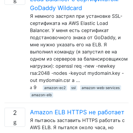
GoDaddy Wildcard
Я немного застрял при установке SSL-
сертификата на AWS Elastic Load
Balancer. У меня есть сертификат
подстановочного знака от GoDaddy, и
мне нужно указать его на ELB. Я
выполнил команду (я запустил ее на
одном из серверов за балансировщиком
нагрузки): openssl req -new -newkey
rsa:2048 -nodes -keyout mydomain.key -
out mydomain.csr а …
9
amazon-ec2
ssl
amazon-web-services
amazon-elb
Amazon ELB HTTPS не работает
2
Я пытаюсь заставить HTTPS работать с
AWS ELB. Я пытался около часа, но