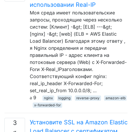
использовании Real-IP
Моя среда имеет пользовательские
запросы, проходящие через несколько
систем: [Клиент] -&gt; [ELB] ---&gt;
[nginx] -&gt; [web] (ELB = AWS Elastic
Load Balancer) Благодаря этому ответу ,
я Nginx определения и передачи
правильный IP - адрес клиента на
потоковые сервера (Web) с X-Forwarded-
Forи X-Real_IPзаголовками.
Соответствующий конфиг nginx:
real_ip_header X-Forwarded-For;
set_real_ip_from 10.0.0.0/8; …
9
nginx
logging
reverse-proxy
amazon-elb
x-forwarded-for
Установите SSL на Amazon Elastic
3
Load Balancer с сертификатом