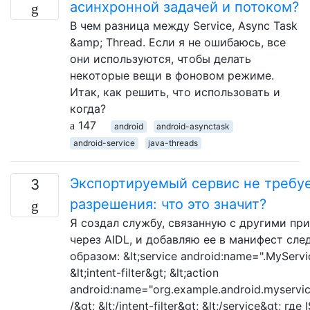
асинхронной задачей и потоком?
В чем разница между Service, Async Task
&amp; Thread. Если я не ошибаюсь, все
они используются, чтобы делать
некоторые вещи в фоновом режиме.
Итак, как решить, что использовать и
когда?
147
android
android-asynctask
android-service
java-threads
Экспортируемый сервис не требу
3
разрешения: что это значит?
Я создал службу, связанную с другими п
через AIDL, и добавляю ее в манифест сл
образом: &lt;service android:name=".MyServi
&lt;intent-filter&gt; &lt;action
android:name="org.example.android.myservic
/&gt; &lt;/intent-filter&gt; &lt;/service&gt; где 