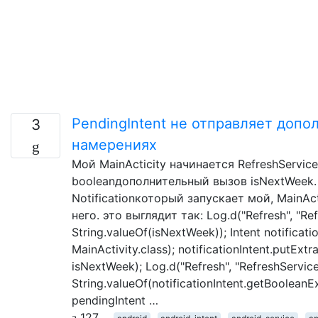
PendingIntent не отправляет допо
3
намерениях
Мой MainActicity начинается RefreshService
booleanдополнительный вызов isNextWeek. 
Notificationкоторый запускает мой, MainAc
него. это выглядит так: Log.d("Refresh", "Re
String.valueOf(isNextWeek)); Intent notificatio
MainActivity.class); notificationIntent.putEx
isNextWeek); Log.d("Refresh", "RefreshService
String.valueOf(notificationIntent.getBooleanE
pendingIntent …
127