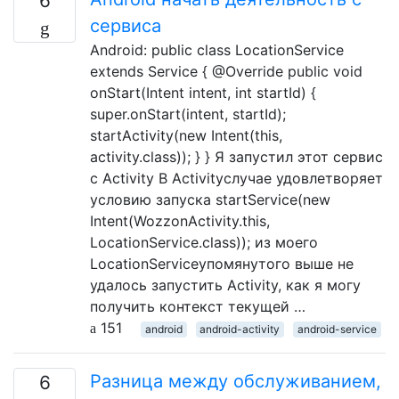
6
сервиса
Android: public class LocationService
extends Service { @Override public void
onStart(Intent intent, int startId) {
super.onStart(intent, startId);
startActivity(new Intent(this,
activity.class)); } } Я запустил этот сервис
с Activity В Activityслучае удовлетворяет
условию запуска startService(new
Intent(WozzonActivity.this,
LocationService.class)); из моего
LocationServiceупомянутого выше не
удалось запустить Activity, как я могу
получить контекст текущей …
151
android
android-activity
android-service
Разница между обслуживанием,
6