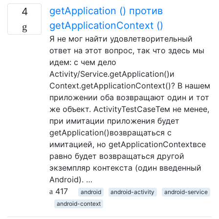
getApplication () против
4
getApplicationContext ()
Я не мог найти удовлетворительный
ответ на этот вопрос, так что здесь мы
идем: с чем дело
Activity/Service.getApplication()и
Context.getApplicationContext()? В нашем
приложении оба возвращают один и тот
же объект. ActivityTestCaseТем не менее,
при имитации приложения будет
getApplication()возвращаться с
имитацией, но getApplicationContextвсе
равно будет возвращаться другой
экземпляр контекста (один введенный
Android). …
417
android
android-activity
android-service
android-context