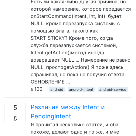
Есть ли какая-либо другая причина, по
которой намерение, которое передается
onStartCommand(Intent, int, int), будет
NULL, кроме перезапуска системы с
помощью флага, такого как
START_STICKY? Кроме того, когда
служба перезапускается системой,
Intent.getAction()метод иногда
возвращает NULL ... Намерение не равно
NULL, простоgetAction() Я тоже здесь
спрашивал, но пока не получил ответа.
ОБНОВЛЕНИЕ …
100
android
android-intent
android-service
Различия между Intent и
5
PendingIntent
Я прочитал несколько статей, и оба,
похоже, делают одно и то же, и мне