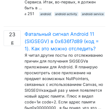
Сервиса. Итак, во-первых, я должен
быть в …
251
android
android-activity
android-service
Фатальный сигнал Android 11
23
(SIGSEGV) в 0x636f7d89 (код =
1). Как это можно отследить?
Я читал другие посты по отслеживанию
причин для получения SIGSEGVв
приложении для Android. Я планирую
просмотреть свое приложение на
предмет возможных NullPointers,
связанных с использованием Canvas, но
SIGSEGVкаждый раз у меня появляется
новый адрес памяти. Плюс я видел
code=1и code=2. Если адрес памяти
был0x00000000 , я бы понял, что это …