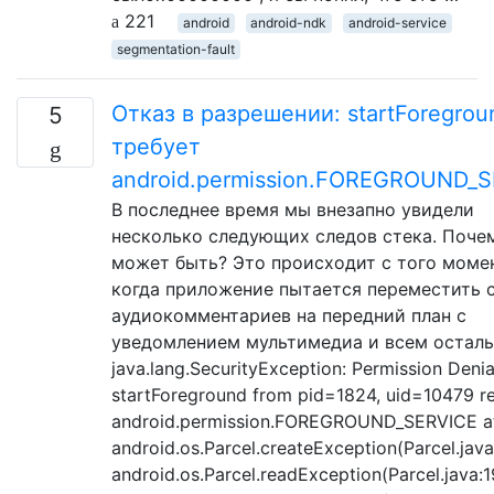
221
android
android-ndk
android-service
segmentation-fault
Отказ в разрешении: startForegrou
5
требует
android.permission.FOREGROUND_
В последнее время мы внезапно увидели
несколько следующих следов стека. Поче
может быть? Это происходит с того момен
когда приложение пытается переместить 
аудиокомментариев на передний план с
уведомлением мультимедиа и всем остал
java.lang.SecurityException: Permission Denia
startForeground from pid=1824, uid=10479 re
android.permission.FOREGROUND_SERVICE a
android.os.Parcel.createException(Parcel.java
android.os.Parcel.readException(Parcel.java:1