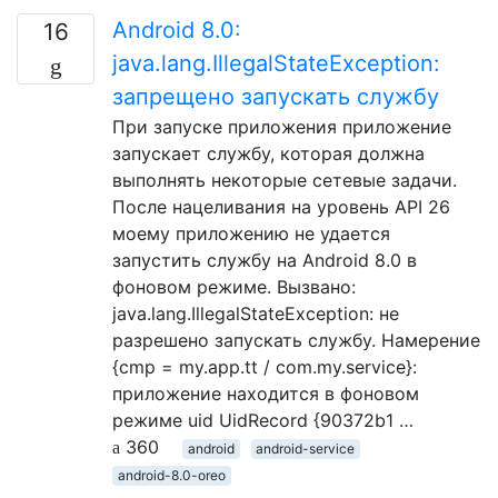
Android 8.0:
16
java.lang.IllegalStateException:
запрещено запускать службу
При запуске приложения приложение
запускает службу, которая должна
выполнять некоторые сетевые задачи.
После нацеливания на уровень API 26
моему приложению не удается
запустить службу на Android 8.0 в
фоновом режиме. Вызвано:
java.lang.IllegalStateException: не
разрешено запускать службу. Намерение
{cmp = my.app.tt / com.my.service}:
приложение находится в фоновом
режиме uid UidRecord {90372b1 …
360
android
android-service
android-8.0-oreo