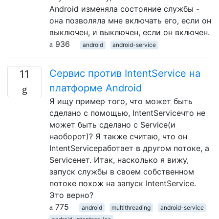
Android изменяла состояние службы -
она ​​позволяла мне включать его, если он
выключен, и выключен, если он включен.
936
android
android-service
Сервис против IntentService на
11
платформе Android
Я ищу пример того, что может быть
сделано с помощью, IntentServiceчто не
может быть сделано с Service(и
наоборот)? Я также считаю, что он
IntentServiceработает в другом потоке, а
Serviceнет. Итак, насколько я вижу,
запуск службы в своем собственном
потоке похож на запуск IntentService.
Это верно?
775
android
multithreading
android-service