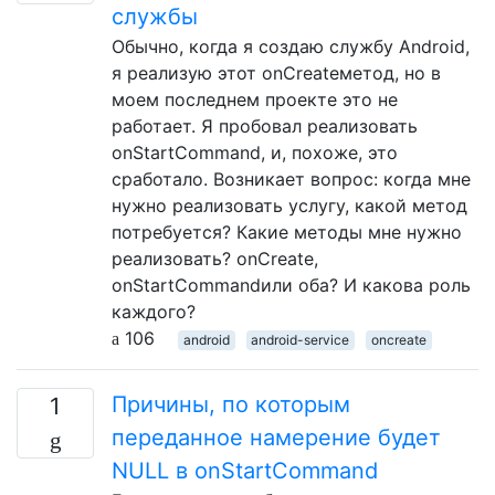
службы
Обычно, когда я создаю службу Android,
я реализую этот onCreateметод, но в
моем последнем проекте это не
работает. Я пробовал реализовать
onStartCommand, и, похоже, это
сработало. Возникает вопрос: когда мне
нужно реализовать услугу, какой метод
потребуется? Какие методы мне нужно
реализовать? onCreate,
onStartCommandили оба? И какова роль
каждого?
106
android
android-service
oncreate
Причины, по которым
1
переданное намерение будет
NULL в onStartCommand