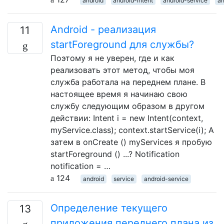
android
android-intent
android-service
an
Android - реализация
11
startForeground для службы?
Поэтому я не уверен, где и как
реализовать этот метод, чтобы моя
служба работала на переднем плане. В
настоящее время я начинаю свою
службу следующим образом в другом
действии: Intent i = new Intent(context,
myService.class); context.startService(i); А
затем в onCreate () myServices я пробую
startForeground () ...? Notification
notification = …
124
android
service
android-service
Определение текущего
13
приложения переднего плана из