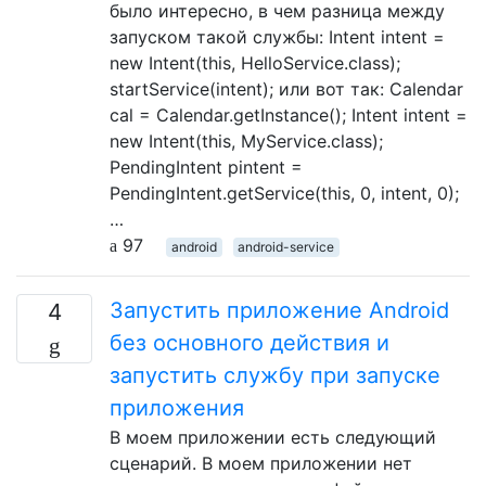
было интересно, в чем разница между
запуском такой службы: Intent intent =
new Intent(this, HelloService.class);
startService(intent); или вот так: Calendar
cal = Calendar.getInstance(); Intent intent =
new Intent(this, MyService.class);
PendingIntent pintent =
PendingIntent.getService(this, 0, intent, 0);
…
97
android
android-service
Запустить приложение Android
4
без основного действия и
запустить службу при запуске
приложения
В моем приложении есть следующий
сценарий. В моем приложении нет