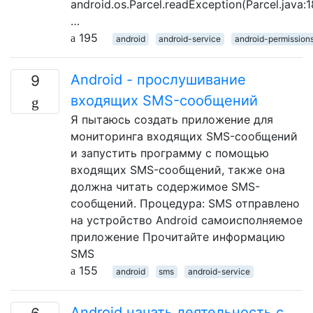
android.os.Parcel.readException(Parcel.java:1
…
195
android
android-service
android-permission
Android - прослушивание
9
входящих SMS-сообщений
Я пытаюсь создать приложение для
мониторинга входящих SMS-сообщений
и запустить программу с помощью
входящих SMS-сообщений, также она
должна читать содержимое SMS-
сообщений. Процедура: SMS отправлено
на устройство Android самоисполняемое
приложение Прочитайте информацию
SMS
155
android
sms
android-service
Android начать деятельность с