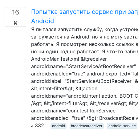
Попытка запустить сервис при заг
16
Android
Я пытался запустить службу, когда устрой
загружается на Android, но я не могу заста
работать. Я посмотрел несколько ссылок в
но ни один код не работает. Я что-то забы
AndroidManifest.xml &lt;receiver
android:name=".StartServiceAtBootReceiver"
android:enabled="true" android:exported="fa
android:label="StartServiceAtBootReceiver" &
&lt;intent-filter&gt; &lt;action
android:name="android.intent.action._BOO
/&gt; &lt;/intent-filter&gt; &lt;/receiver&gt; &lt
android:name="com.test.RunService"
android:enabled="true" /&gt; BroadcastReceiv
332
android
broadcastreceiver
android-service