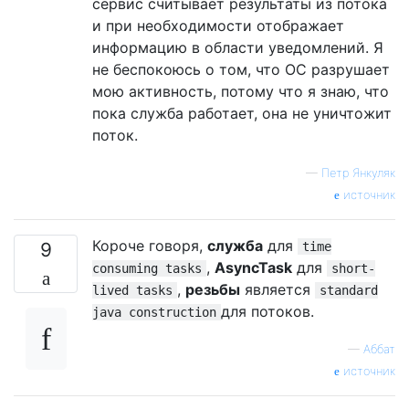
сервис считывает результаты из потока
и при необходимости отображает
информацию в области уведомлений. Я
не беспокоюсь о том, что ОС разрушает
мою активность, потому что я знаю, что
пока служба работает, она не уничтожит
поток.
—
Петр Янкуляк
источник
Короче говоря,
служба
для
9
time
,
AsyncTask
для
consuming tasks
short-
,
резьбы
является
lived tasks
standard
для потоков.
java construction
—
Аббат
источник