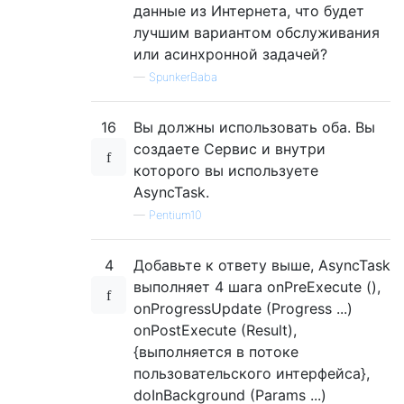
данные из Интернета, что будет
лучшим вариантом обслуживания
или асинхронной задачей?
—
SpunkerBaba
16
Вы должны использовать оба. Вы
создаете Сервис и внутри
которого вы используете
AsyncTask.
—
Pentium10
4
Добавьте к ответу выше, AsyncTask
выполняет 4 шага onPreExecute (),
onProgressUpdate (Progress ...)
onPostExecute (Result),
{выполняется в потоке
пользовательского интерфейса},
doInBackground (Params ...)