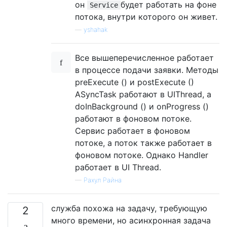
он
будет работать на фоне
Service
потока, внутри которого он живет.
—
yshahak
Все вышеперечисленное работает
в процессе подачи заявки. Методы
preExecute () и postExecute ()
ASyncTask работают в UIThread, а
doInBackground () и onProgress ()
работают в фоновом потоке.
Сервис работает в фоновом
потоке, а поток также работает в
фоновом потоке. Однако Handler
работает в UI Thread.
—
Рахул Райна
служба похожа на задачу, требующую
2
много времени, но асинхронная задача