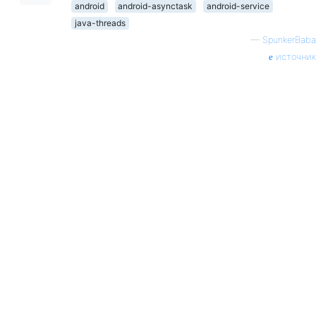
android
android-asynctask
android-service
java-threads
—
SpunkerBaba
источник