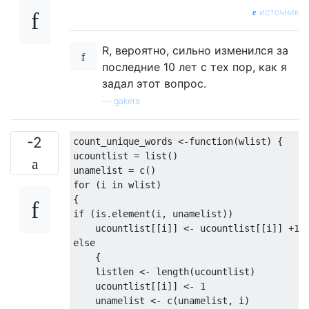
источник
R, вероятно, сильно изменился за
последние 10 лет с тех пор, как я
задал этот вопрос.
—
gakera
-2
count_unique_words <-
function
(wlist) {

ucountlist = list()

for
 (i 
in
 wlist)

if
 (is.element(i, unamelist))

    ucountlist[[i]] <- ucountlist[[i]] +
1
else
    {

    listlen <- length(ucountlist)

    ucountlist[[i]] <- 
1
    unamelist <- c(unamelist, i)
