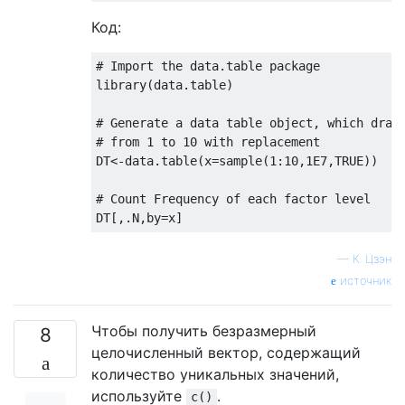
Код:
# Import the data.table package
library
(data.table)

# Generate a data table object, which draw
# from 1 to 10 with replacement
DT<-data.table(x=sample(
1
:
10
,
1E7
,
TRUE
))

# Count Frequency of each factor level
—
К. Цзэн
источник
Чтобы получить безразмерный
8
целочисленный вектор, содержащий
количество уникальных значений,
используйте
.
c()