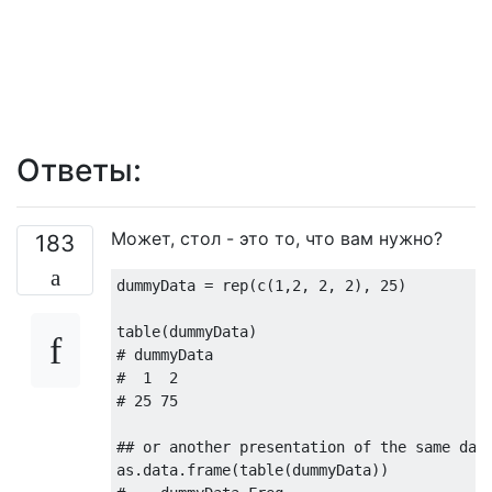
Ответы:
Может, стол - это то, что вам нужно?
183
dummyData = rep(c(
1
,
2
, 
2
, 
2
), 
25
)

# dummyData
#  1  2 
# 25 75
## or another presentation of the same dat