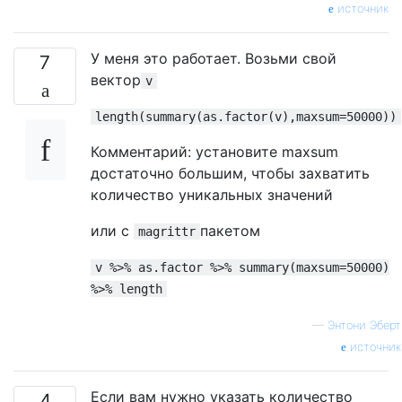
источник
У меня это работает. Возьми свой
7
вектор
v
length(summary(as.factor(v),maxsum=50000))
Комментарий: установите maxsum
достаточно большим, чтобы захватить
количество уникальных значений
или с
пакетом
magrittr
v %>% as.factor %>% summary(maxsum=50000)
%>% length
—
Энтони Эберт
источник
Если вам нужно указать количество
4