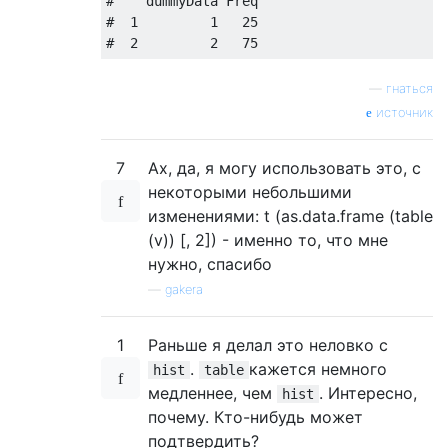
#    dummyData Freq
#  1         1   25
#  2         2   75
—
гнаться
источник
7
Ах, да, я могу использовать это, с
некоторыми небольшими
изменениями: t (as.data.frame (table
(v)) [, 2]) - именно то, что мне
нужно, спасибо
—
gakera
1
Раньше я делал это неловко с
.
кажется немного
hist
table
медленнее, чем
. Интересно,
hist
почему. Кто-нибудь может
подтвердить?