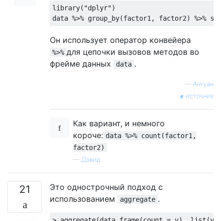
library
(
"dplyr"
)

Он использует оператор конвейера
для цепочки вызовов методов во
%>%
фрейме данных
.
data
—
Антуан
источник
Как вариант, и немного
короче:
data %>% count(factor1,
factor2)
—
Дэвид
Это однострочный подход с
21
использованием
.
aggregate
> aggregate(data.frame(count = v), list(val