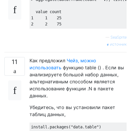
1
1
25
2
2
75
—
SeaSprite
источник
Как предложил
Чейз, можно
11
использовать
функцию table () . Если вы
анализируете большой набор данных,
альтернативным способом является
использование функции .N в пакете
данных.
Убедитесь, что вы установили пакет
таблиц данных,
install.packages(
"data.table"