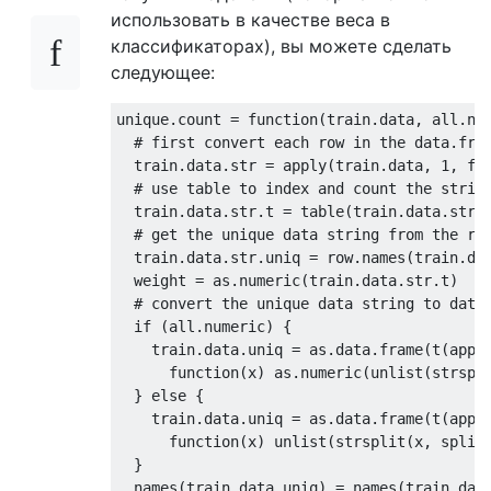
использовать в качестве веса в
классификаторах), вы можете сделать
следующее:
unique.count = 
function
(train.data, all.nu
# first convert each row in the data.fra
  train.data.str = apply(train.data, 
1
, 
fu
# use table to index and count the strin
  train.data.str.t = table(train.data.str)
# get the unique data string from the ro
  train.data.str.uniq = row.names(train.da
  weight = as.numeric(train.data.str.t)   
# convert the unique data string to data
if
 (all.numeric) {

    train.data.uniq = as.data.frame(t(appl
function
(x) as.numeric(unlist(strspl
  } 
else
 {

    train.data.uniq = as.data.frame(t(appl
function
(x) unlist(strsplit(x, split
  }

  names(train.data.uniq) = names(train.dat