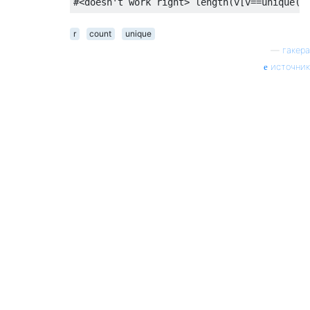
#<doesn't work right> length(v[v==unique(v
r
count
unique
—
гакера
источник