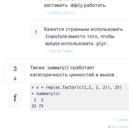
заставить
работать.
ddply
—
Брайан Диггс,
Кажется странным использовать
вместо того, чтобы
transform
использовать
.
mutate
plyr
—
Грегор Томас
Также
сработает
3
summary()
категоричность ценностей и вызов .
> v = rep(as.factor(c(
1
,
2
, 
2
, 
2
)), 
25
)

> summary(v)

1
2
25
75
—
Седех
источник