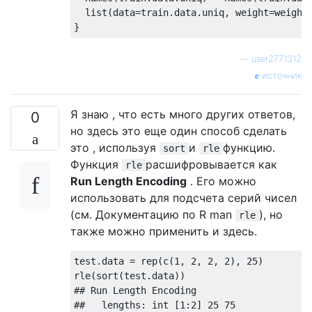
  list(data=train.data.uniq, weight=weight
—
user2771312
источник
Я знаю , что есть много других ответов,
0
но здесь это еще один способ сделать
это , используя
и
функцию.
sort
rle
Функция
расшифровывается как
rle
Run Length Encoding
. Его можно
использовать для подсчета серий чисел
(см. Документацию по R man
), но
rle
также можно применить и здесь.
test.data = rep(c(
1
, 
2
, 
2
, 
2
), 
25
)

## Run Length Encoding
##   lengths: int [1:2] 25 75