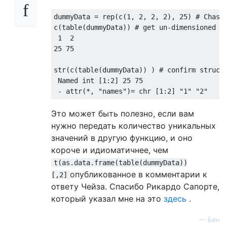
dummyData = rep(c(
1
, 
2
, 
2
, 
2
), 
25
) 
# Chase
c(table(dummyData)) 
# get un-dimensioned i
1
2
25
75
str(c(table(dummyData)) ) 
# confirm struct
 Named int [
1
:
2
] 
25
75
 - attr(*, 
"names"
)= chr [
1
:
2
] 
"1"
"2"
Это может быть полезно, если вам
нужно передать количество уникальных
значений в другую функцию, и оно
короче и идиоматичнее, чем
t(as.data.frame(table(dummyData))
опубликованное в комментарии к
[,2]
ответу Чейза. Спасибо Рикардо Сапорте,
который указал мне на это
здесь
.
—
Бен