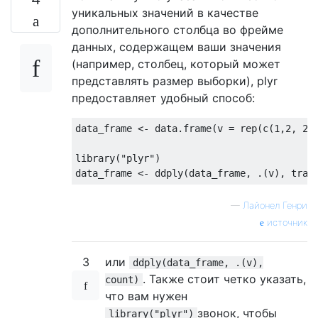
уникальных значений в качестве
дополнительного столбца во фрейме
данных, содержащем ваши значения
(например, столбец, который может
представлять размер выборки), plyr
предоставляет удобный способ:
data_frame <- data.frame(v = rep(c(
1
,
2
, 
2
,
library
(
"plyr"
)

—
Лайонел Генри
источник
3
или
ddply(data_frame, .(v),
. Также стоит четко указать,
count)
что вам нужен
звонок, чтобы
library("plyr")