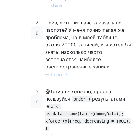
—
Museful
2
Чейз, есть ли шанс заказать по
частоте? У меня точно такая же
проблема, но в моей таблице
около 20000 записей, и я хотел бы
знать, насколько часто
встречаются наиболее
распространенные записи.
—
Торвон 01
5
@Torvon - конечно, просто
пользуйся
результатами.
order()
ie
x <-
as.data.frame(table(dummyData));
x[order(x$Freq, decreasing = TRUE),
]
—
Chase