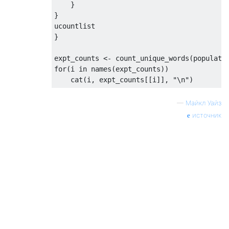
    }

}

ucountlist

}

for
(i 
in
 names(expt_counts))

    cat(i, expt_counts[[i]], 
"\n"
—
Майкл Уайз
источник