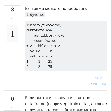
Вы также можете попробовать
3
tidyverse
library
(tidyverse) 

dummyData %>% 

    as.tibble() %>% 

# A tibble: 2 x 2
  value     n

1
1
25
2
2
75
—
Римский
источник
Если вы хотите запустить unique в
0
data.frame (например, train.data), а также
получить подсчеты (которые можно