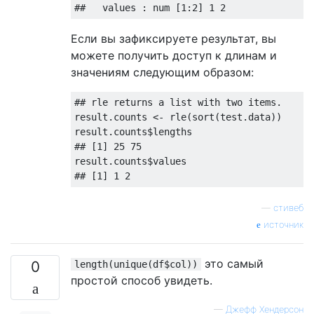
##   values : num [1:2] 1 2
Если вы зафиксируете результат, вы
можете получить доступ к длинам и
значениям следующим образом:
## rle returns a list with two items.
result.counts <- rle(sort(test.data))

## [1] 25 75
## [1] 1 2
—
стивеб
источник
это самый
0
length(unique(df$col))
простой способ увидеть.
—
Джефф Хендерсон