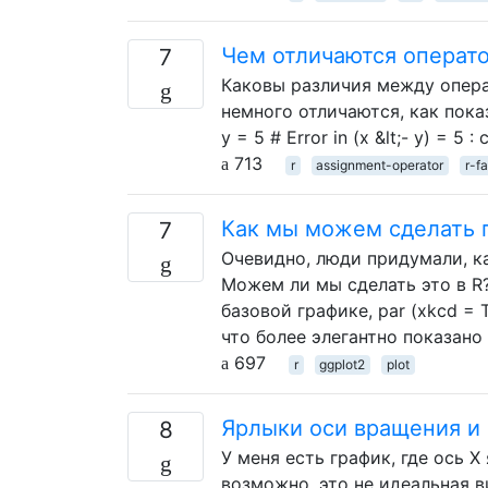
Чем отличаются операто
7
Каковы различия между операт
немного отличаются, как показыв
y = 5 # Error in (x &lt;- y) = 5 :
713
r
assignment-operator
r-f
Как мы можем сделать г
7
Очевидно, люди придумали, ка
Можем ли мы сделать это в R?
базовой графике, par (xkcd = 
что более элегантно показано
697
r
ggplot2
plot
Ярлыки оси вращения и 
8
У меня есть график, где ось 
возможно, это не идеальная в