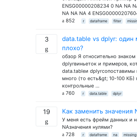
ENSG00000208234 0 NA NA NA
NA NA NA 4 ENSG0000020760
852
r
dataframe
filter
missi
data.table vs dplyr: оди
3
плохо?
обзор Я относительно знаком с
dplyrвиньеток и примеров, ко
data.tableи dplyrсопоставимы
много (то есть&gt; 10-100 КБ)
контрольные …
760
r
data.table
dplyr
Как заменить значения 
19
У меня есть фрейм данных и 
NAзначения нулями?
728
r
dataframe
na
missing