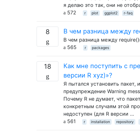
я делаю это так, они не отоб
572
r
plot
ggplot2
r-faq
В чем разница между requi
8
В чем разница между require()и
565
r
packages
Как мне поступить с пр
18
версии R xyz)»?
Я пытался установить пакет, и
предупреждение Warning message:
Почему R не думает, что паке
конкретным случаям этой проб
недоступен (для R версии …
561
r
installation
repository