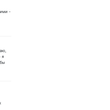
ими -
аю,
 я
 бы
х