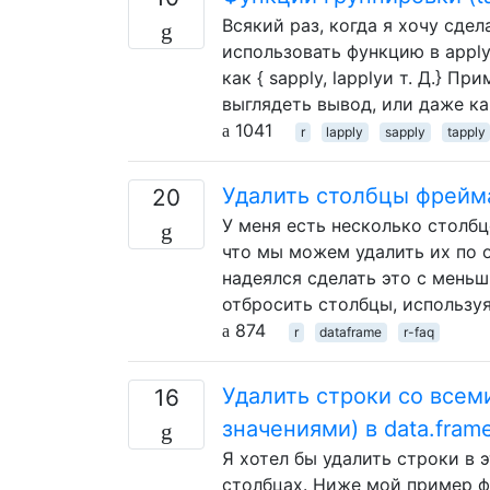
Всякий раз, когда я хочу сдел
использовать функцию в appl
как { sapply, lapplyи т. Д.} П
выглядеть вывод, или даже к
1041
r
lapply
sapply
tapply
Удалить столбцы фрейм
20
У меня есть несколько столбц
что мы можем удалить их по от
надеялся сделать это с меньш
отбросить столбцы, использу
874
r
dataframe
r-faq
Удалить строки со все
16
значениями) в data.fram
Я хотел бы удалить строки в 
столбцах. Ниже мой пример ф