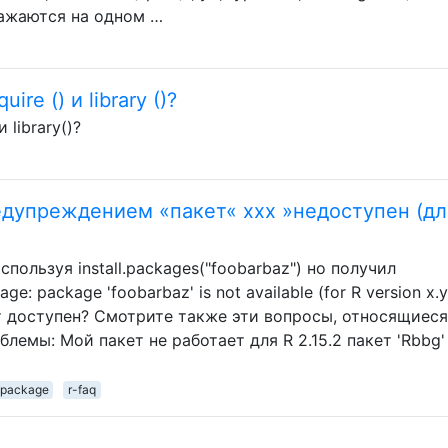
ражаются на одном …
re () и library ()?
 library()?
едупреждением «пакет« xxx »недоступен (дл
спользуя install.packages("foobarbaz") но получил
 package 'foobarbaz' is not available (for R version x.y
т доступен? Смотрите также эти вопросы, относящиеся
лемы: Мой пакет не работает для R 2.15.2 пакет 'Rbbg'
package
r-faq