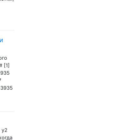
и
ого
# [1]
3935
7
53935
) y2
 когда