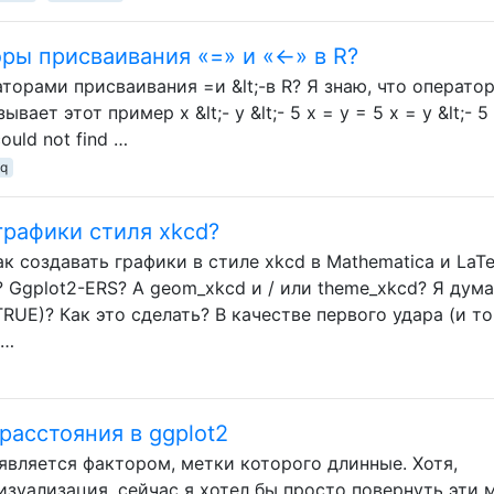
ры присваивания «=» и «<-» в R?
орами присваивания =и &lt;-в R? Я знаю, что операто
ает этот пример x &lt;- y &lt;- 5 x = y = 5 x = y &lt;- 5 x
 could not find …
aq
рафики стиля xkcd?
к создавать графики в стиле xkcd в Mathematica и LaTe
 Ggplot2-ERS? А geom_xkcd и / или theme_xkcd? Я дума
TRUE)? Как это сделать? В качестве первого удара (и то
 …
расстояния в ggplot2
X является фактором, метки которого длинные. Хотя,
изуализация, сейчас я хотел бы просто повернуть эти 