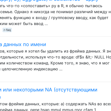
ать что-то «сопоставить» py в R, я обычно пытаюсь
yсемье. Однако я никогда не понимал различий между н
рименять функцию к входу / групповому вводу, как будет
аким может быть ввод …
r-faq
а данных по имени
ов, которые я хотел бы удалить из фрейма данных. Я зн
дельности, используя что-то вроде: df$x &lt;- NULL Но
им количеством команд. Кроме того, я знаю, что я мог
я целочисленную индексацию …
ми или некоторыми NA (отсутствующими
e
этом фрейме данных, которые: а) содержать NAs во все
рейма данных. gene hsap mmul mmus rnor cfam 1