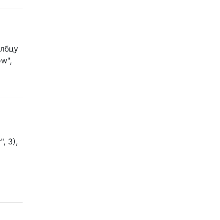
олбцу
ow",
,
, 3),