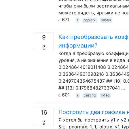
чтобы они были вертикальными
можете видеть, ярлыки не пол
671
r
ggplot2
labels
Как преобразовать коэф
9
информации?
Когда я преобразую коэффицие
уровня, а не значения в виде чис
0.0248644019011408 0.024864
0.363644931698218 0.3636449
0.249704354675487 ## [10] 0
## [13] 0.179684827337041 …
601
r
casting
r-faq
Построить два графика 
16
Я хотел бы построить y1 и y2 на
&lt;- pnorm(x, 1, 1) plot(x, y1, ty