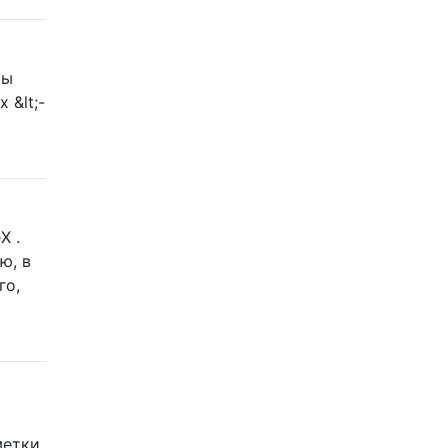
ры
 &lt;-
X .
ю, в
го,
метки,