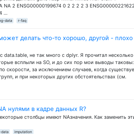
 NA 2 ENSG00000199674 0 2 2 2 2 3 ENSG00000221622
4 …
ng-data
r-faq
н может делать что-то хорошо, другой - плохо
 data.table, не так много с dplyr. Я прочитал несколько
торые всплыли на SO, и до сих пор мои выводы таковы:
 по скорости, за исключением случаев, когда существу
 групп, и при некоторых других обстоятельствах (см.
NA нулями в кадре данных R?
некоторые столбцы имеют NAзначения. Как заменить эт
-data
imputation