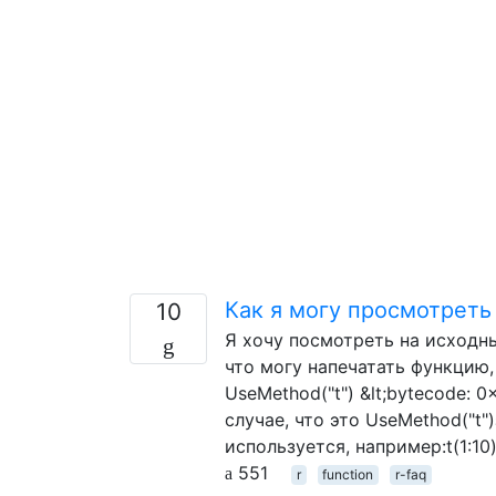
Как я могу просмотреть
10
Я хочу посмотреть на исходны
что могу напечатать функцию, 
UseMethod("t") &lt;bytecode: 
случае, что это UseMethod("t
используется, например:t(1:10)
551
r
function
r-faq