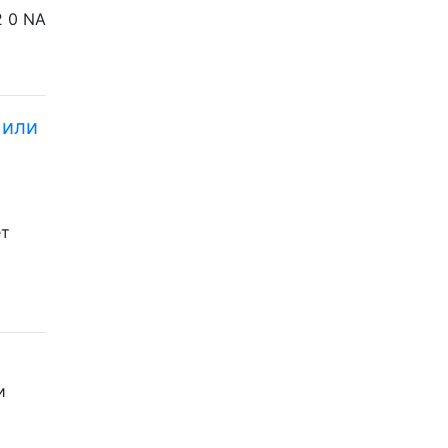
 0 NA
 или
ет
и