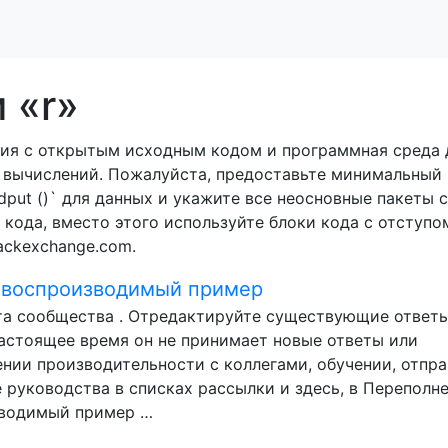
 «r»
ния с открытым исходным кодом и программная среда 
 вычислений. Пожалуйста, предоставьте минимальный
put ()` для данных и укажите все неосновные пакеты с 
кода, вместо этого используйте блоки кода с отступом
tackexchange.com.
R воспроизводимый пример
ота сообщества . Отредактируйте существующие ответы
настоящее время он не принимает новые ответы или
нии производительности с коллегами, обучении, отпра
 руководства в списках рассылки и здесь, в Переполн
зводимый пример …