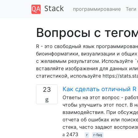
программирование
Теги
Вопросы с тегом
R - это свободный язык программирова
биоинформатики, визуализации и общих
с желаемым результатом. Используйте `d
вставляйте изображения для данных или 
статистикой, используйте https://stats.s
Как сделать отличный 
23
Ответы на этот вопрос - раб
чтобы улучшить этот пост. В 
взаимодействия. При обсужде
отчета об ошибках или поиске
стека, часто задают воспрои
2473
r
r-faq