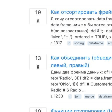
Как отсортировать фре
19
Я хочу отсортировать data.f
data.frame ниже я бы хотел о
b(по возрастанию): dd &lt;- data
"Med", "Hi"), ordered = TRUE), x =
1317
r
sorting
dataframe
r-
Как объединить (объеди
13
левый, правый)
Даны два фрейма данных: df1 = 
rep("Radio", 3))) df2 = data.fra
rep("Ohio", 1))) df1 # CustomerI
Radio # 6 Radio …
1233
r
join
merge
datafram
Функции группировки (tap
10