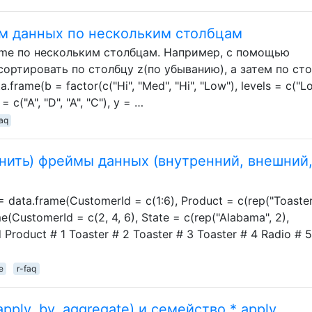
йм данных по нескольким столбцам
rame по нескольким столбцам. Например, с помощью
тсортировать по столбцу z(по убыванию), а затем по ст
.frame(b = factor(c("Hi", "Med", "Hi", "Low"), levels = c("L
 c("A", "D", "A", "C"), y = …
faq
нить) фреймы данных (внутренний, внешний
data.frame(CustomerId = c(1:6), Product = c(rep("Toaster"
me(CustomerId = c(2, 4, 6), State = c(rep("Alabama", 2),
d Product # 1 Toaster # 2 Toaster # 3 Toaster # 4 Radio # 5
e
r-faq
ply, by, aggregate) и семейство * apply