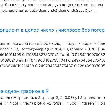
. Я понял эту часть с помощью кода ниже, но, как вы
ностью видны. data(diamonds) diamonds$cut &lt;- …
фициент в целое число \ числовое без потер
нт в числовое или целое число, я получаю коды базов
ел. f &lt;- factor(sample(runif(5), 20, replace = TRUE)) #
4019011408 0.179684827337041 ## [4] 0.028409007005
31698218 ## [7] 0.179684827337041 0.24970435467548
.0248644019011408 0.249704354675487 0.02840900700
на одном графике в R
 одном графике. x &lt;- seq(-2, 2, 0.05) y1 &lt;- pnorm(x
pe = "l", col = "red") plot(x, y2, type = "l", col = "green") Но