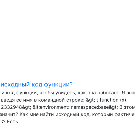
 исходный код функции?
й код функции, чтобы увидеть, как она работает. Я зна
введя ее имя в командной строке: &gt; t function (x)
0x2332948&gt; &lt;environment: namespace:base&gt; В это
")значит? Как мне найти исходный код, который фактич
 :? Есть …