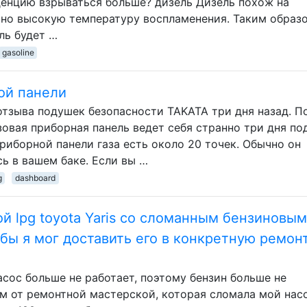
денцию взрываться больше? дизель Дизель похож на
ьно высокую температуру воспламенения. Таким образ
ль будет …
gasoline
ой панели
отзыва подушек безопасности TAKATA три дня назад. П
зовая приборная панель ведет себя странно три дня по
приборной панели газа есть около 20 точек. Обычно он
сь в вашем баке. Если вы …
g
dashboard
ой lpg toyota Yaris со сломанным бензиновым
бы я мог доставить его в конкретную ремон
сос больше не работает, поэтому бензин больше не
 км от ремонтной мастерской, которая сломала мой насо