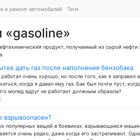
е и ремонт автомобилей
Теги
 «gasoline»
ефтехимический продукт, получаемый из сырой нефти 
а.
тке дать газ после наполнения бензобака
работал очень хорошо, но после того, как я заправил е
хаться, когда я давал ему газ. Бак был почти пуст, когд
 что мопед вдруг не работает должным образом?
е взрывоопасен?
мых популярных вещей в боевиках: взрывающиеся машин
ается очень редко, даже когда его застреливают. Одн