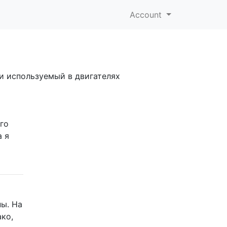
Account
и используемый в двигателях
го
а я
ы. На
ако,