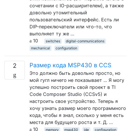
сочетании с IO-расширителем), а также
довольно утомительный
пользовательский интерфейс. Есть ли
DIP-переключатели или что-то, что
выполняет ту же …
10
switches
digital-communications
mechanical
configuration
Размер кода MSP430 в CCS
2
Это должно быть довольно просто, но
мой гугл ничего не показывает ... Я могу
успешно построить свой проект в TI
Code Composer Studio (CCSv5) и
настроить свое устройство. Теперь я
хочу узнать размер моего программного
кода, чтобы я знал, сколько у меня есть
места для будущего роста и т. Д. …
10
memory
msp430
ide
configuration