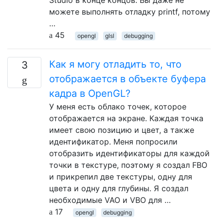
Studio в конце концов. Вы даже не
можете выполнять отладку printf, потому
…
45
opengl
glsl
debugging
Как я могу отладить то, что
3
отображается в объекте буфера
кадра в OpenGL?
У меня есть облако точек, которое
отображается на экране. Каждая точка
имеет свою позицию и цвет, а также
идентификатор. Меня попросили
отобразить идентификаторы для каждой
точки в текстуре, поэтому я создал FBO
и прикрепил две текстуры, одну для
цвета и одну для глубины. Я создал
необходимые VAO и VBO для …
17
opengl
debugging