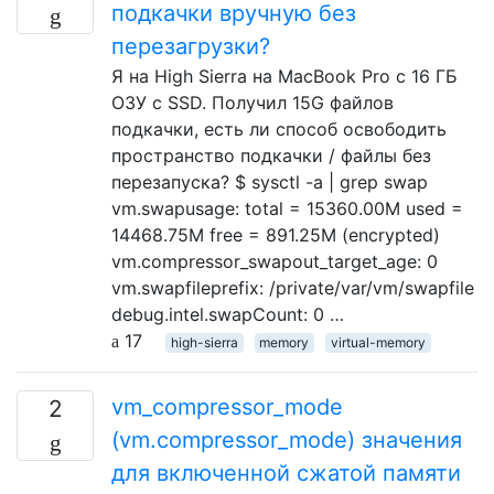
подкачки вручную без
перезагрузки?
Я на High Sierra на MacBook Pro с 16 ГБ
ОЗУ с SSD. Получил 15G файлов
подкачки, есть ли способ освободить
пространство подкачки / файлы без
перезапуска? $ sysctl -a | grep swap
vm.swapusage: total = 15360.00M used =
14468.75M free = 891.25M (encrypted)
vm.compressor_swapout_target_age: 0
vm.swapfileprefix: /private/var/vm/swapfile
debug.intel.swapCount: 0 …
17
high-sierra
memory
virtual-memory
vm_compressor_mode
2
(vm.compressor_mode) значения
для включенной сжатой памяти