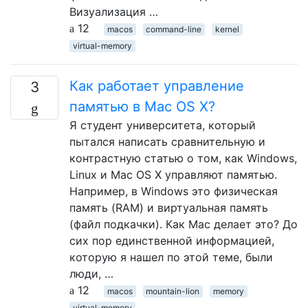
Визуализация …
12
macos
command-line
kernel
virtual-memory
Как работает управление
3
памятью в Mac OS X?
Я студент университета, который
пытался написать сравнительную и
контрастную статью о том, как Windows,
Linux и Mac OS X управляют памятью.
Например, в Windows это физическая
память (RAM) и виртуальная память
(файл подкачки). Как Mac делает это? До
сих пор единственной информацией,
которую я нашел по этой теме, были
люди, …
12
macos
mountain-lion
memory
virtual-memory