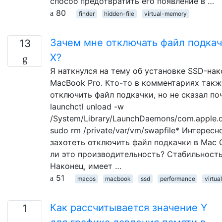
способ предотвратить его появление в …
80
finder
hidden-file
virtual-memory
Зачем мне отключать файл подкач
13
X?
Я наткнулся на тему об установке SSD-нак
MacBook Pro. Кто-то в комментариях так
отключить файл подкачки, но не сказал по
launchctl unload -w
/System/Library/LaunchDaemons/com.apple.d
sudo rm /private/var/vm/swapfile* Интерес
захотеть отключить файл подкачки в Mac 
ли это производительность? Стабильност
Наконец, имеет …
51
macos
macbook
ssd
performance
virtu
Как рассчитывается значение Y
1