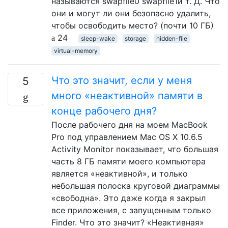
называются swapfile0 swapfile1и т. Д. Что
они и могут ли они безопасно удалить,
чтобы освободить место? (почти 10 ГБ)
24
sleep-wake
storage
hidden-file
virtual-memory
Что это значит, если у меня
5
много «неактивной» памяти в
конце рабочего дня?
После рабочего дня на моем MacBook
Pro под управлением Mac OS X 10.6.5
Activity Monitor показывает, что большая
часть 8 ГБ памяти моего компьютера
является «неактивной», и только
небольшая полоска круговой диаграммы
«свободна». Это даже когда я закрыл
все приложения, с запущенным только
Finder. Что это значит? «Неактивная»