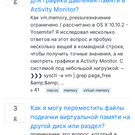
для графика давления памяти в
Activity Monitor?
Как vm.memory_pressureзначение
ограничено / рассчитано в OS X 10.10.2 -
Yosemite? Я исследовал несколько
ответов на этот вопрос и пробую
несколько вещей в командной строке,
чтобы получить точные значения, а не
смотреть графики в Activity Monitor. С
системой под небольшой нагрузкой: ~
❯❯❯ sysctl -a vm | grep page_free
&amp;&amp; …
41
macos
memory
virtual-memory
Как я могу переместить файлы
3
подкачки виртуальной памяти на
другой диск или раздел?
примечание: это вопрос, который я