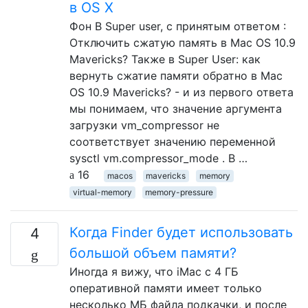
в OS X
Фон В Super user, с принятым ответом :
Отключить сжатую память в Mac OS 10.9
Mavericks? Также в Super User: как
вернуть сжатие памяти обратно в Mac
OS 10.9 Mavericks? - и из первого ответа
мы понимаем, что значение аргумента
загрузки vm_compressor не
соответствует значению переменной
sysctl vm.compressor_mode . В …
16
macos
mavericks
memory
virtual-memory
memory-pressure
Когда Finder будет использовать
4
большой объем памяти?
Иногда я вижу, что iMac с 4 ГБ
оперативной памяти имеет только
несколько МБ файла подкачки, и после