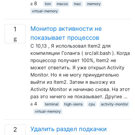
8
lion
macos
mac
memory
virtual-memory
Монитор активности не
1
показывает процессов
С 10,13 , Я использовал Item2 для
компиляции Голанга ( src/all.bash ). Когда
процессор получает 100%, Item2 не
может ответить. Я уже открыл Activity
Monitor. Но я не могу принудительно
выйти из Item2. Затем я выхожу из
Activity Monitor и начинаю снова. На этот
раз это ничего не показывает. Другие …
4
terminal
high-sierra
cpu
activity-monitor
virtual-memory
Удалить раздел подкачки
2