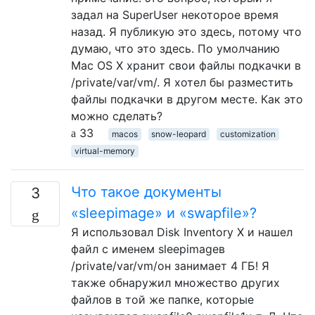
задал на SuperUser некоторое время
назад. Я публикую это здесь, потому что
думаю, что это здесь. По умолчанию
Mac OS X хранит свои файлы подкачки в
/private/var/vm/. Я хотел бы разместить
файлы подкачки в другом месте. Как это
можно сделать?
33
macos
snow-leopard
customization
virtual-memory
Что такое документы
3
«sleepimage» и «swapfile»?
Я использовал Disk Inventory X и нашел
файл с именем sleepimageв
/private/var/vm/он занимает 4 ГБ! Я
также обнаружил множество других
файлов в той же папке, которые