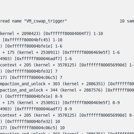
read name "VM_cswap_trigger"                      10 sam
kernel + 2098423) [0xffffff80004004f7] 1-10

 [0xffffff80004bfc45] 1-10

) [0xffffff80004bfe1e] 1-6

 + 175 (kernel + 2530911) [0xffffff8000469e5f] 1-6

4903) [0xffffff800046adf7] 1-6

context + 205 (kernel + 3578125) [0xffffff800056990d] 1-
) [0xffffff80004bfe32] 7

17) [0xffffff80004c06c5] 7

mpaction_and_unlock + 303 (kernel + 2886351) [0xffffff80
paction_and_unlock + 344 (kernel + 2887576) [0xffffff800
) [0xffffff80004bfe1e] 8-9

 + 175 (kernel + 2530911) [0xffffff8000469e5f] 8-9

4903) [0xffffff800046adf7] 8-9

context + 205 (kernel + 3578125) [0xffffff800056990d] 8-
) [0xffffff80004bfe32] 10

17) [0xffffff80004c06c5] 10
