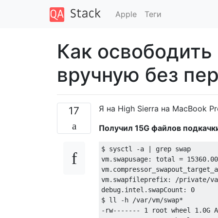
Apple
Теги
Как освободить
вручную без пе
Я на High Sierra на MacBook Pr
17
Получил 15G файлов подкачки
$ sysctl -a | grep swap

vm.swapusage: total = 15360.00
vm.compressor_swapout_target_a
vm.swapfileprefix: /private/va
debug.intel.swapCount: 0

$ ll -h /var/vm/swap*

-rw------- 1 root wheel 1.0G A