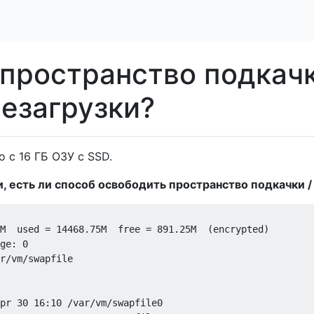
 пространство подкач
резагрузки?
o с 16 ГБ ОЗУ с SSD.
, есть ли способ освободить пространство подкачки /
M  used = 14468.75M  free = 891.25M  (encrypted)

ge: 0

r/vm/swapfile

pr 30 16:10 /var/vm/swapfile0
