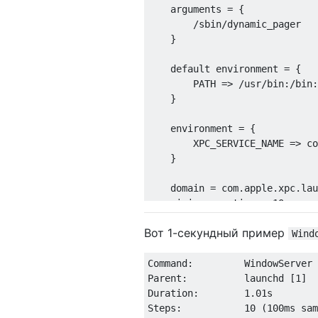
    arguments = {

        /sbin/dynamic_pager

    }

    default environment = {

        PATH => /usr/bin:/bin:
    }

    environment = {

        XPC_SERVICE_NAME => co
    }

    domain = com.apple.xpc.lau
    minimum runtime = 10

    exit timeout = 5

Вот 1-секундный пример
    runs = 1

Wind
    successive crashes = 0

    excessive crashing = 0

Command:         WindowServer

Parent:          launchd [1]

Duration:        1.01s

Steps:           10 (100ms sam