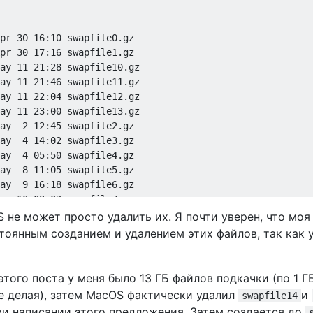
pr 30 16:10 swapfile0.gz

pr 30 17:16 swapfile1.gz

ay 11 21:28 swapfile10.gz

ay 11 21:46 swapfile11.gz

ay 11 22:04 swapfile12.gz

ay 11 23:00 swapfile13.gz

ay  2 12:45 swapfile2.gz

ay  4 14:02 swapfile3.gz

ay  4 05:50 swapfile4.gz

ay  8 11:05 swapfile5.gz

ay  9 16:18 swapfile6.gz

ay 10 03:02 swapfile7.gz

ay 11 13:03 swapfile8.gz

 не может просто удалить их. Я почти уверен, что моя
тоянным созданием и удалением этих файлов, так как 
того поста у меня было 13 ГБ файлов подкачки (по 1 Г
не делая), затем MacOS фактически удалил
и
swapfile14
ри написании этого предложения. Затем создается до