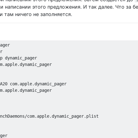
ри написании этого предложения. И так далее. Что за 
и там ничего не заполняется.
ager

r

p dynamic_pager

m.apple.dynamic_pager

A20 com.apple.dynamic_pager

m.apple.dynamic_pager

nchDaemons/com.apple.dynamic_pager.plist

ger
