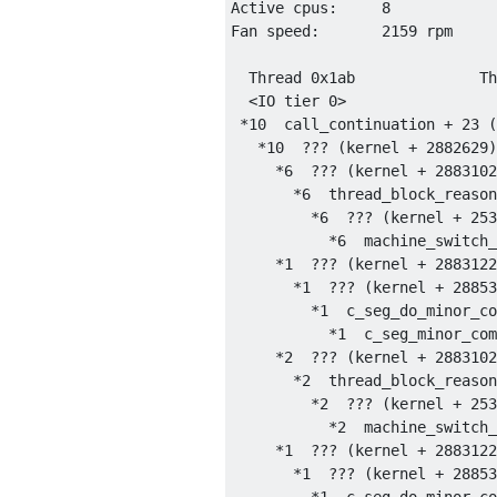
Active cpus:     8

Fan speed:       2159 rpm

  Thread 0x1ab              Th
  <IO tier 0>

 *10  call_continuation + 23 (
   *10  ??? (kernel + 2882629)
     *6  ??? (kernel + 2883102
       *6  thread_block_reason
         *6  ??? (kernel + 253
           *6  machine_switch_
     *1  ??? (kernel + 2883122
       *1  ??? (kernel + 28853
         *1  c_seg_do_minor_co
           *1  c_seg_minor_com
     *2  ??? (kernel + 2883102
       *2  thread_block_reason
         *2  ??? (kernel + 253
           *2  machine_switch_
     *1  ??? (kernel + 2883122
       *1  ??? (kernel + 28853