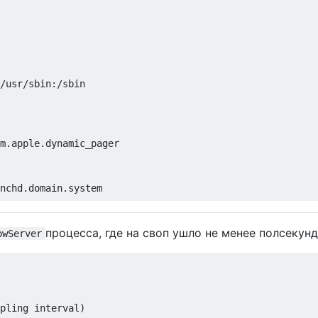
/usr/sbin:/sbin

m.apple.dynamic_pager

nchd.domain.system

процесса, где на своп ушло не менее полсекунд
owServer
pling interval)
