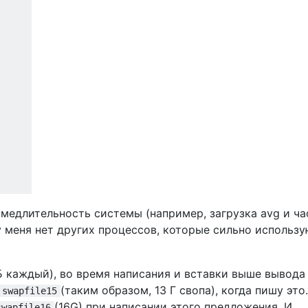
 медлительность системы (например, загрузка avg и ча
у меня нет других процессов, которые сильно использу
Б каждый), во время написания и вставки выше вывода
(таким образом, 13 Г свопа), когда пишу это.
swapfile15
(16G) при написании этого предложения. И
swapfile16