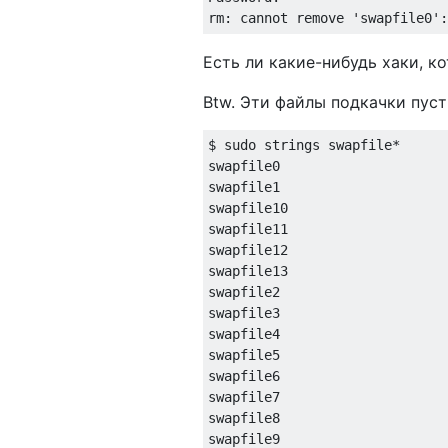
Есть ли какие-нибудь хаки, 
Btw. Эти файлы подкачки пуст
$ sudo strings swapfile*

swapfile0

swapfile1

swapfile10

swapfile11

swapfile12

swapfile13

swapfile2

swapfile3

swapfile4

swapfile5

swapfile6

swapfile7

swapfile8

swapfile9
