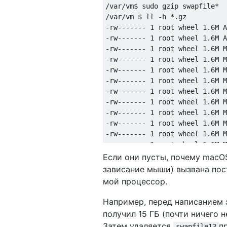
/var/vm$ sudo gzip swapfile*

/var/vm $ ll -h *.gz

-rw------- 1 root wheel 1.6M A
-rw------- 1 root wheel 1.6M A
-rw------- 1 root wheel 1.6M M
-rw------- 1 root wheel 1.6M M
-rw------- 1 root wheel 1.6M M
-rw------- 1 root wheel 1.6M M
-rw------- 1 root wheel 1.6M M
-rw------- 1 root wheel 1.6M M
-rw------- 1 root wheel 1.6M M
-rw------- 1 root wheel 1.6M M
-rw------- 1 root wheel 1.6M M
-rw------- 1 root wheel 1.6M M
-rw------- 1 root wheel 1.6M M
Если они пусты, почему macOS
зависание мыши) вызвана пос
мой процессор.
Например, перед написанием э
получил 15 ГБ (почти ничего 
Затем удаляется
п
swapfile13