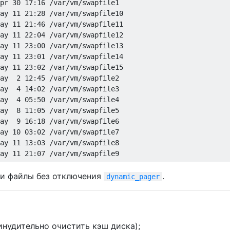
pr 30 17:16 /var/vm/swapfile1

ay 11 21:28 /var/vm/swapfile10

ay 11 21:46 /var/vm/swapfile11

ay 11 22:04 /var/vm/swapfile12

ay 11 23:00 /var/vm/swapfile13

ay 11 23:01 /var/vm/swapfile14

ay 11 23:02 /var/vm/swapfile15

ay  2 12:45 /var/vm/swapfile2

ay  4 14:02 /var/vm/swapfile3

ay  4 05:50 /var/vm/swapfile4

ay  8 11:05 /var/vm/swapfile5

ay  9 16:18 /var/vm/swapfile6

ay 10 03:02 /var/vm/swapfile7

ay 11 13:03 /var/vm/swapfile8

эти файлы без отключения
.
dynamic_pager
инудительно очистить кэш диска);