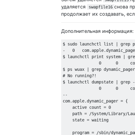
удаляется
снова п
swapfile16
продолжает их создавать, есл
Дополнительная информация:
$ sudo launchctl list | grep p
-   0   com.apple.dynamic_page
$ launchctl print system | gre
               0      0     co
$ ps wuax | grep dynamic_pager

# No running?!

$ launchctl dumpstate | grep -
               0      0     co
--

com.apple.dynamic_pager = {

    active count = 0

    path = /System/Library/Lau
    state = waiting

    program = /sbin/dynamic_pa