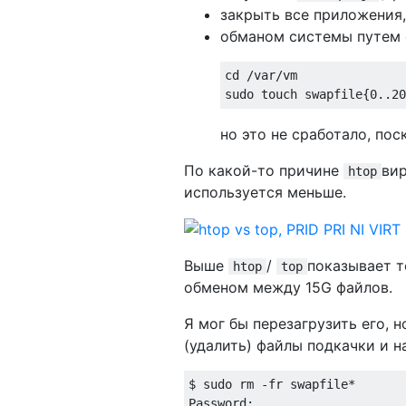
закрыть все приложения,
обманом системы путем 
cd /var/vm

но это не сработало, по
По какой-то причине
вир
htop
используется меньше.
Выше
/
показывает т
htop
top
обменом между 15G файлов.
Я мог бы перезагрузить его, 
(удалить) файлы подкачки и н
$ sudo rm -fr swapfile*

Password:
