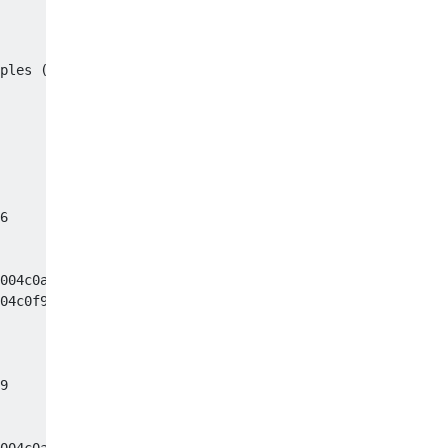
ples (1-10)         priority 91 (base 91)     cpu time 0
6

004c0acf] 7

04c0f98] (running) 7

9
