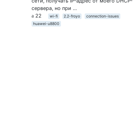
сети, получать IP-адрес от моего DHCP-
сервера, но при …
22
wi-fi
2.2-froyo
connection-issues
huawei-u8800