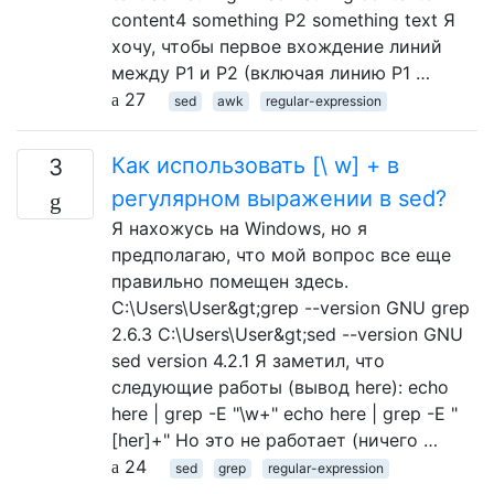
content4 something P2 something text Я
хочу, чтобы первое вхождение линий
между P1 и P2 (включая линию P1 …
27
sed
awk
regular-expression
Как использовать [\ w] + в
3
регулярном выражении в sed?
Я нахожусь на Windows, но я
предполагаю, что мой вопрос все еще
правильно помещен здесь.
C:\Users\User&gt;grep --version GNU grep
2.6.3 C:\Users\User&gt;sed --version GNU
sed version 4.2.1 Я заметил, что
следующие работы (вывод here): echo
here | grep -E "\w+" echo here | grep -E "
[her]+" Но это не работает (ничего …
24
sed
grep
regular-expression