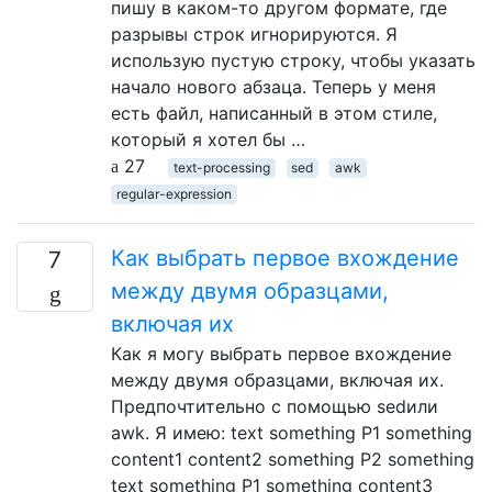
пишу в каком-то другом формате, где
разрывы строк игнорируются. Я
использую пустую строку, чтобы указать
начало нового абзаца. Теперь у меня
есть файл, написанный в этом стиле,
который я хотел бы …
27
text-processing
sed
awk
regular-expression
Как выбрать первое вхождение
7
между двумя образцами,
включая их
Как я могу выбрать первое вхождение
между двумя образцами, включая их.
Предпочтительно с помощью sedили
awk. Я имею: text something P1 something
content1 content2 something P2 something
text something P1 something content3