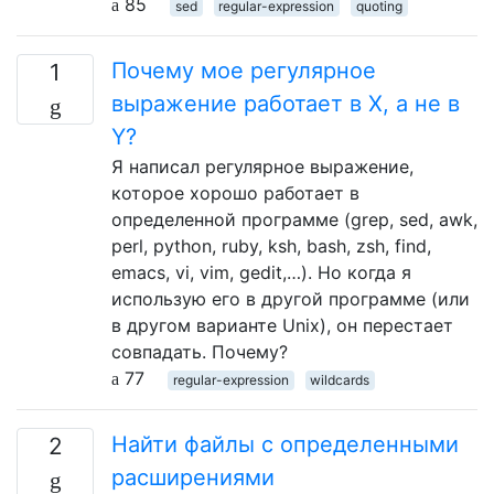
85
sed
regular-expression
quoting
Почему мое регулярное
1
выражение работает в X, а не в
Y?
Я написал регулярное выражение,
которое хорошо работает в
определенной программе (grep, sed, awk,
perl, python, ruby, ksh, bash, zsh, find,
emacs, vi, vim, gedit,…). Но когда я
использую его в другой программе (или
в другом варианте Unix), он перестает
совпадать. Почему?
77
regular-expression
wildcards
Найти файлы с определенными
2
расширениями