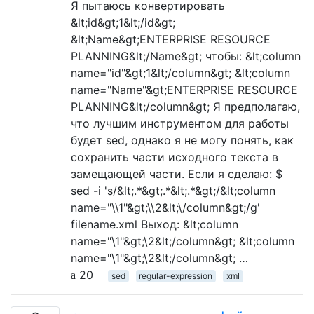
Я пытаюсь конвертировать
&lt;id&gt;1&lt;/id&gt;
&lt;Name&gt;ENTERPRISE RESOURCE
PLANNING&lt;/Name&gt; чтобы: &lt;column
name="id"&gt;1&lt;/column&gt; &lt;column
name="Name"&gt;ENTERPRISE RESOURCE
PLANNING&lt;/column&gt; Я предполагаю,
что лучшим инструментом для работы
будет sed, однако я не могу понять, как
сохранить части исходного текста в
замещающей части. Если я сделаю: $
sed -i 's/&lt;.*&gt;.*&lt;.*&gt;/&lt;column
name="\\1"&gt;\\2&lt;\/column&gt;/g'
filename.xml Выход: &lt;column
name="\1"&gt;\2&lt;/column&gt; &lt;column
name="\1"&gt;\2&lt;/column&gt; …
20
sed
regular-expression
xml