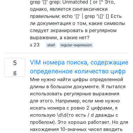
grep '[]' grep: Unmatched [ or [^ Это,
однако, является синтаксически
правильным: echo '[]' | grep '\[]' [] Есть
ли документация о том, какие символы
следует экранировать в регулярном
выражении, а какие нет?
23
shell
regular-expression
VIM номера поиска, содержащие
5
определенное количество цифр
Мне нужно найти цифры определенной
длины в большом документе. Я пытался
использовать регулярные выражения
для этого. Например, если мне нужно
искать номера с ровно 2 цифрами, я
использую \d\d(то есть / d дважды с
пробелом). Это хорошо работает. Но для
нахождения 10-значных чисел вводить