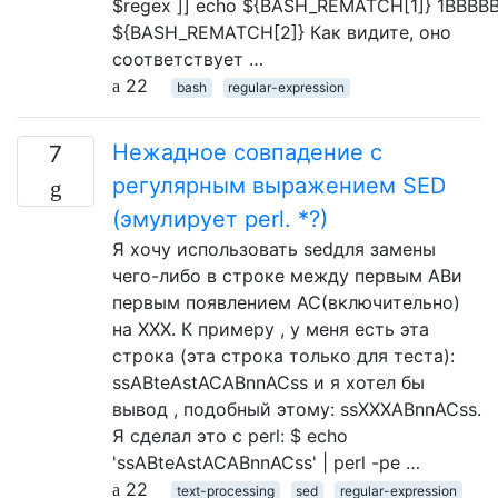
$regex ]] echo ${BASH_REMATCH[1]} 1BBBB
${BASH_REMATCH[2]} Как видите, оно
соответствует …
22
bash
regular-expression
Нежадное совпадение с
7
регулярным выражением SED
(эмулирует perl. *?)
Я хочу использовать sedдля замены
чего-либо в строке между первым ABи
первым появлением AC(включительно)
на XXX. К примеру , у меня есть эта
строка (эта строка только для теста):
ssABteAstACABnnACss и я хотел бы
вывод , подобный этому: ssXXXABnnACss.
Я сделал это с perl: $ echo
'ssABteAstACABnnACss' | perl -pe …
22
text-processing
sed
regular-expression