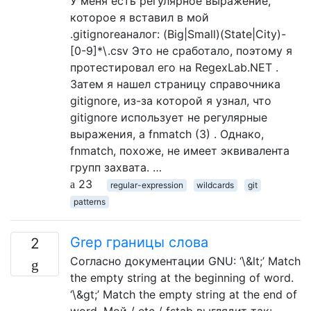
У меня есть регулярное выражение,
которое я вставил в мой
.gitignoreаналог: (Big|Small)(State|City)-
[0-9]*\.csv Это не сработало, поэтому я
протестировал его на RegexLab.NET .
Затем я нашел страницу справочника
gitignore, из-за которой я узнал, что
gitignore использует не регулярные
выражения, а fnmatch (3) . Однако,
fnmatch, похоже, не имеет эквивалента
групп захвата. …
23
regular-expression
wildcards
git
patterns
Grep границы слова
2
Согласно документации GNU: ‘\&lt;’ Match
the empty string at the beginning of word.
‘\&gt;’ Match the empty string at the end of
word. Мой / etc / fstab выглядит так: