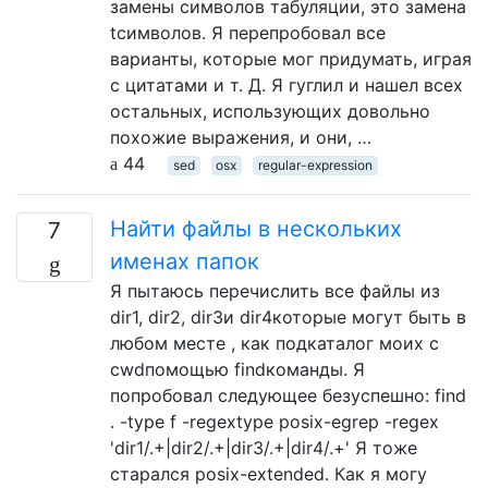
замены символов табуляции, это замена
tсимволов. Я перепробовал все
варианты, которые мог придумать, играя
с цитатами и т. Д. Я гуглил и нашел всех
остальных, использующих довольно
похожие выражения, и они, …
44
sed
osx
regular-expression
Найти файлы в нескольких
7
именах папок
Я пытаюсь перечислить все файлы из
dir1, dir2, dir3и dir4которые могут быть в
любом месте , как подкаталог моих с
cwdпомощью findкоманды. Я
попробовал следующее безуспешно: find
. -type f -regextype posix-egrep -regex
'dir1/.+|dir2/.+|dir3/.+|dir4/.+' Я тоже
старался posix-extended. Как я могу