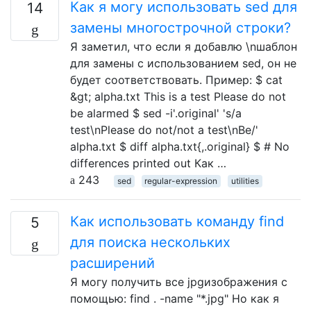
Как я могу использовать sed для
14
замены многострочной строки?
Я заметил, что если я добавлю \nшаблон
для замены с использованием sed, он не
будет соответствовать. Пример: $ cat
&gt; alpha.txt This is a test Please do not
be alarmed $ sed -i'.original' 's/a
test\nPlease do not/not a test\nBe/'
alpha.txt $ diff alpha.txt{,.original} $ # No
differences printed out Как …
243
sed
regular-expression
utilities
Как использовать команду find
5
для поиска нескольких
расширений
Я могу получить все jpgизображения с
помощью: find . -name "*.jpg" Но как я