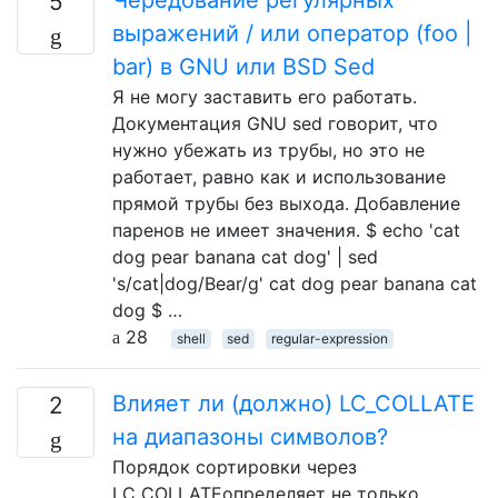
5
выражений / или оператор (foo |
bar) в GNU или BSD Sed
Я не могу заставить его работать.
Документация GNU sed говорит, что
нужно убежать из трубы, но это не
работает, равно как и использование
прямой трубы без выхода. Добавление
паренов не имеет значения. $ echo 'cat
dog pear banana cat dog' | sed
's/cat|dog/Bear/g' cat dog pear banana cat
dog $ …
28
shell
sed
regular-expression
Влияет ли (должно) LC_COLLATE
2
на диапазоны символов?
Порядок сортировки через
LC_COLLATEопределяет не только