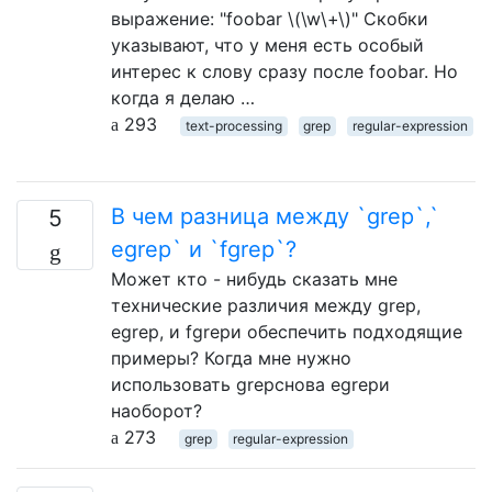
выражение: "foobar \(\w\+\)" Скобки
указывают, что у меня есть особый
интерес к слову сразу после foobar. Но
когда я делаю …
293
text-processing
grep
regular-expression
В чем разница между `grep`,`
5
egrep` и `fgrep`?
Может кто - нибудь сказать мне
технические различия между grep,
egrep, и fgrepи обеспечить подходящие
примеры? Когда мне нужно
использовать grepснова egrepи
наоборот?
273
grep
regular-expression