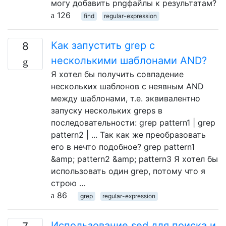
могу добавить pngфайлы к результатам?
126
find
regular-expression
Как запустить grep с
8
несколькими шаблонами AND?
Я хотел бы получить совпадение
нескольких шаблонов с неявным AND
между шаблонами, т.е. эквивалентно
запуску нескольких greps в
последовательности: grep pattern1 | grep
pattern2 | ... Так как же преобразовать
его в нечто подобное? grep pattern1
&amp; pattern2 &amp; pattern3 Я хотел бы
использовать один grep, потому что я
строю …
86
grep
regular-expression
Использование sed для поиска и