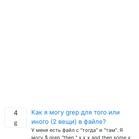
Как я могу grep для того или
4
иного (2 вещи) в файле?
У меня есть файл с "тогда" и "там". Я
могу $ grep "then " x.x x and then some x