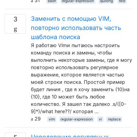
31
bash
regular-expression
quoting
test
Заменить с помощью VIM,
3
повторно использовать часть
шаблона поиска
Я работаю VImи пытаюсь настроить
команду поиска и замены, чтобы
выполнить некоторые замены, где я могу
повторно использовать регулярное
выражение, которое является частью
моей строки поиска. Простой пример
будет линия , где я хочу заменить (10)на
{10}, где 10 может быть любое
количество. Я зашел так далеко .s/([0-
9]*)/what here??/ которая …
29
vim
regular-expression
vi
replace
Чередование регулярных