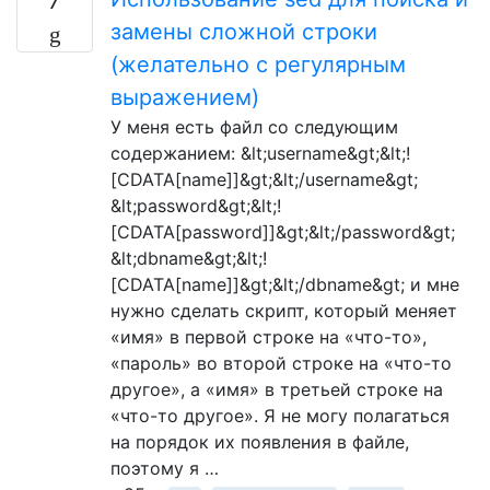
7
замены сложной строки
(желательно с регулярным
выражением)
У меня есть файл со следующим
содержанием: &lt;username&gt;&lt;!
[CDATA[name]]&gt;&lt;/username&gt;
&lt;password&gt;&lt;!
[CDATA[password]]&gt;&lt;/password&gt;
&lt;dbname&gt;&lt;!
[CDATA[name]]&gt;&lt;/dbname&gt; и мне
нужно сделать скрипт, который меняет
«имя» в первой строке на «что-то»,
«пароль» во второй строке на «что-то
другое», а «имя» в третьей строке на
«что-то другое». Я не могу полагаться
на порядок их появления в файле,
поэтому я …