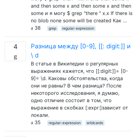
and then some x and then some x and then
some и я могу $ grep "there " x.x If there is
no blob none some will be created Как …
38
grep
regular-expression
Разница между [0-9], [[: digit:]] и
4
\ d
В статье в Википедии о регулярных
выражениях кажется, что [[:digit:]]= [0-
9]= \d. Каковы обстоятельства, когда
они не равны? В чем разница? После
некоторого исследования, я думаю,
одно отличие состоит в том, что
выражение в скобках [:expr:]зависит от
локали.
35
regular-expression
wildcards