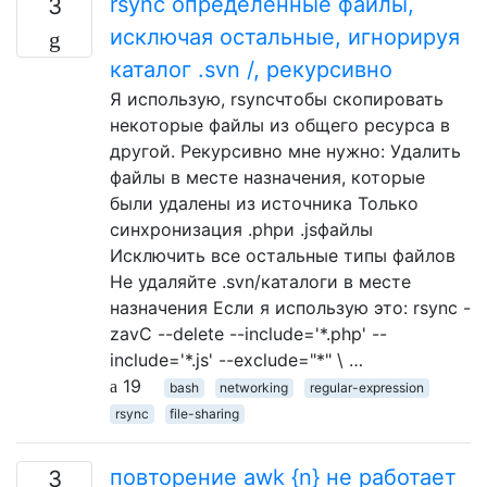
rsync определенные файлы,
3
исключая остальные, игнорируя
каталог .svn /, рекурсивно
Я использую, rsyncчтобы скопировать
некоторые файлы из общего ресурса в
другой. Рекурсивно мне нужно: Удалить
файлы в месте назначения, которые
были удалены из источника Только
синхронизация .phpи .jsфайлы
Исключить все остальные типы файлов
Не удаляйте .svn/каталоги в месте
назначения Если я использую это: rsync -
zavC --delete --include='*.php' --
include='*.js' --exclude="*" \ …
19
bash
networking
regular-expression
rsync
file-sharing
повторение awk {n} не работает
3