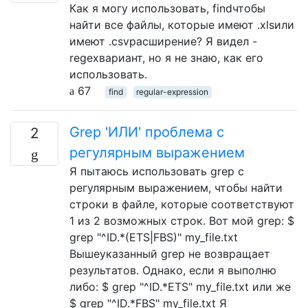
Как я могу использовать, findчтобы
найти все файлы, которые имеют .xlsили
имеют .csvрасширение? Я видел -
regexвариант, но я не знаю, как его
использовать.
67
find
regular-expression
Grep 'ИЛИ' проблема с
2
регулярным выражением
Я пытаюсь использовать grep с
регулярным выражением, чтобы найти
строки в файле, которые соответствуют
1 из 2 возможных строк. Вот мой grep: $
grep "^ID.*(ETS|FBS)" my_file.txt
Вышеуказанный grep не возвращает
результатов. Однако, если я выполню
либо: $ grep "^ID.*ETS" my_file.txt или же
$ grep "^ID.*FBS" my_file.txt Я