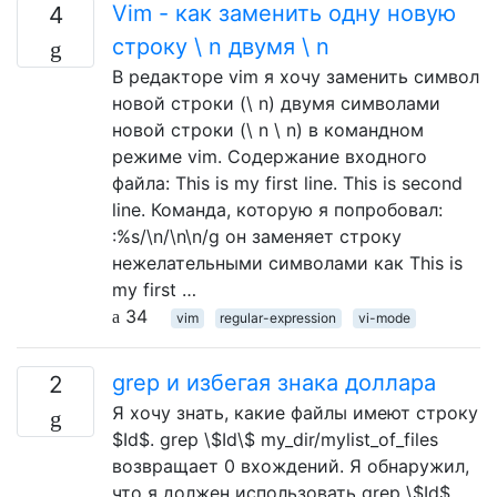
Vim - как заменить одну новую
4
строку \ n двумя \ n
В редакторе vim я хочу заменить символ
новой строки (\ n) двумя символами
новой строки (\ n \ n) в командном
режиме vim. Содержание входного
файла: This is my first line. This is second
line. Команда, которую я попробовал:
:%s/\n/\n\n/g он заменяет строку
нежелательными символами как This is
my first …
34
vim
regular-expression
vi-mode
grep и избегая знака доллара
2
Я хочу знать, какие файлы имеют строку
$Id$. grep \$Id\$ my_dir/mylist_of_files
возвращает 0 вхождений. Я обнаружил,
что я должен использовать grep \$Id$