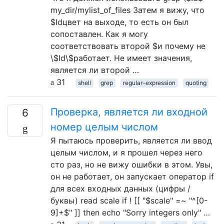
my_dir/mylist_of_files Затем я вижу, что
$Idцвет на выходе, то есть он был
сопоставлен. Как я могу
соответствовать второй $и почему не
\$Id\$работает. Не имеет значения,
является ли второй …
31
shell
grep
regular-expression
quoting
Проверка, является ли входной
6
номер целым числом
Я пытаюсь проверить, является ли ввод
целым числом, и я прошел через него
сто раз, но не вижу ошибки в этом. Увы,
он не работает, он запускает оператор if
для всех входных данных (цифры /
буквы) read scale if ! [[ "$scale" =~ "^[0-
9]+$" ]] then echo "Sorry integers only" …