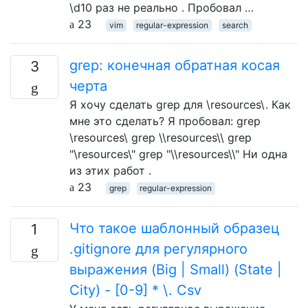
\d10 раз не реально . Пробовал …
23
vim
regular-expression
search
grep: конечная обратная косая
3
черта
Я хочу сделать grep для \resources\. Как
мне это сделать? Я пробовал: grep
\resources\ grep \\resources\\ grep
"\resources\" grep "\\resources\\" Ни одна
из этих работ .
23
grep
regular-expression
Что такое шаблонный образец
1
.gitignore для регулярного
выражения (Big | Small) (State |
City) - [0-9] * \. Csv