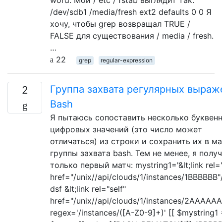
/dev/sdb1 /media/fresh ext2 defaults 0 0 Я
хочу, чтобы grep возвращал TRUE /
FALSE для существования / media / fresh.
…
22
grep
regular-expression
Группа захвата регулярных выраж
2
Bash
Я пытаюсь сопоставить несколько буквен
цифровых значений (это число может
отличаться) из строки и сохранить их в м
группы захвата bash. Тем не менее, я полу
только первый матч: mystring1='&lt;link rel="
href="/unix//api/clouds/1/instances/1BBBBBB"
dsf &lt;link rel="self"
href="/unix//api/clouds/1/instances/2AAAAAA
regex='/instances/([A-Z0-9]+)' [[ $mystring1