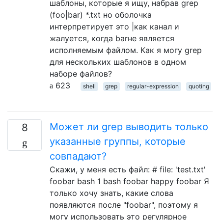
шаблоны, которые я ищу, набрав grep
(foo|bar) *.txt но оболочка
интерпретирует это |как канал и
жалуется, когда barне является
исполняемым файлом. Как я могу grep
для нескольких шаблонов в одном
наборе файлов?
623
shell
grep
regular-expression
quoting
Может ли grep выводить только
8
указанные группы, которые
совпадают?
Скажи, у меня есть файл: # file: 'test.txt'
foobar bash 1 bash foobar happy foobar Я
только хочу знать, какие слова
появляются после "foobar", поэтому я
могу использовать это регулярное