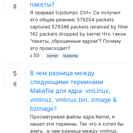
пакеты?
Я прервал tcpdumpс Ctrl+ Cи получил
это общее резюме: 579204 packets
captured 579346 packets received by filter
142 packets dropped by kernel Что такое
"пакеты, сброшенные ядром"? Почему
это происходит?
50
kernel
tcpdump
В чем разница между
5
следующими терминами
Makefile для ядра: vmLinux,
vmlinuz, vmlinux.bin, zimage &
bzimage?
Просматривая файлы ядра Kernel, я
нашел эти термины. Так что я хотел бы
знать , в чем разница между vmlinux,