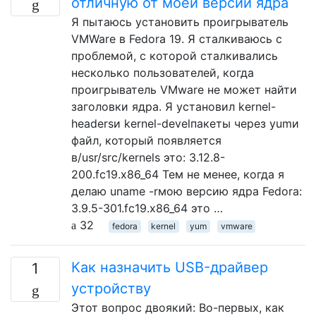
отличную от моей версии ядра
Я пытаюсь установить проигрыватель
VMWare в Fedora 19. Я сталкиваюсь с
проблемой, с которой сталкивались
несколько пользователей, когда
проигрыватель VMware не может найти
заголовки ядра. Я установил kernel-
headersи kernel-develпакеты через yumи
файл, который появляется
в/usr/src/kernels это: 3.12.8-
200.fc19.x86_64 Тем не менее, когда я
делаю uname -rмою версию ядра Fedora:
3.9.5-301.fc19.x86_64 это …
32
fedora
kernel
yum
vmware
Как назначить USB-драйвер
1
устройству
Этот вопрос двоякий: Во-первых, как