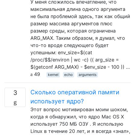
У меня сложилось впечатление, что
максимальная длина одного аргумента
не была проблемой здесь, так как общий
размер массива аргументов плюс
размер среды, которая ограничена
ARG_MAX. Таким образом, я думал, что
что-то вроде следующего будет
успешным: env_size=$(cat
/proc/$$/environ | wc -c) (( arg_size =
$(getconf ARG_MAX) - $env_size - 100 )) …
49
kernel
echo
arguments
Сколько оперативной памяти
3
использует ядро?
Этот вопрос мотивирован моим шоком,
когда я обнаружил, что ядро ​​Mac OS X
использует 750 МБ ОЗУ . Я использую
Linux в течение 20 лет, и я всегда «знал»,