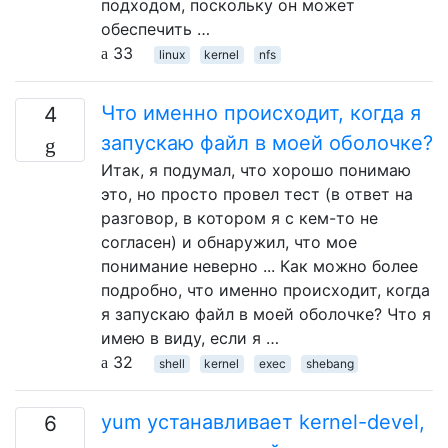
подходом, поскольку он может
обеспечить …
33
linux
kernel
nfs
Что именно происходит, когда я
4
запускаю файл в моей оболочке?
Итак, я подумал, что хорошо понимаю
это, но просто провел тест (в ответ на
разговор, в котором я с кем-то не
согласен) и обнаружил, что мое
понимание неверно ... Как можно более
подробно, что именно происходит, когда
я запускаю файл в моей оболочке? Что я
имею в виду, если я …
32
shell
kernel
exec
shebang
yum устанавливает kernel-devel,
6