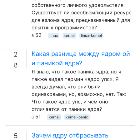
собственного личного удовольствия.
Существует ли всеобъемлющий ресурс
для взлома ядра, предназначенный для
опытных программистов?
52
linux
kernel
linux-kernel
Какая разница между ядром ой
2
и паникой ядра?
Я знаю, что такое паника ядра, но я
также видел термин «ядро упс». Я
всегда думал, что они были
одинаковыми, но, возможно, нет. Так:
Что такое ядро ​​упс, и чем оно
отличается от паники ядра?
51
kernel
kernel-panic
Зачем ядру отбрасывать
5