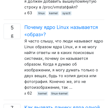
я должен добавить вышеупомянутую
строку в /proc/vmstatфайл?
63
linux
kernel
sysctl
Почему ядро ​​Linux называется
5
«образ»?
Я часто слышу, что люди называют ядро ​​
Linux образом ядра Linux, и я не могу
найти ответы ни в каких поисковых
системах, почему он называется
образом. Когда я думаю об
изображении, я могу думать только о
двух вещах, будь то копия диска или
фотография. Конечно же, это не
фотоизображение, так …
62
kernel
linux-kernel
Как вызвать панику ядра одной
7