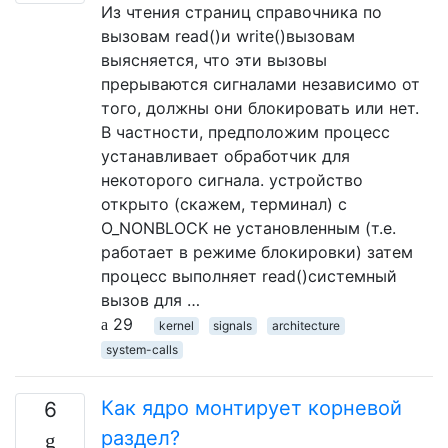
Из чтения страниц справочника по
вызовам read()и write()вызовам
выясняется, что эти вызовы
прерываются сигналами независимо от
того, должны они блокировать или нет.
В частности, предположим процесс
устанавливает обработчик для
некоторого сигнала. устройство
открыто (скажем, терминал) с
O_NONBLOCK не установленным (т.е.
работает в режиме блокировки) затем
процесс выполняет read()системный
вызов для …
29
kernel
signals
architecture
system-calls
Как ядро ​​монтирует корневой
6
раздел?