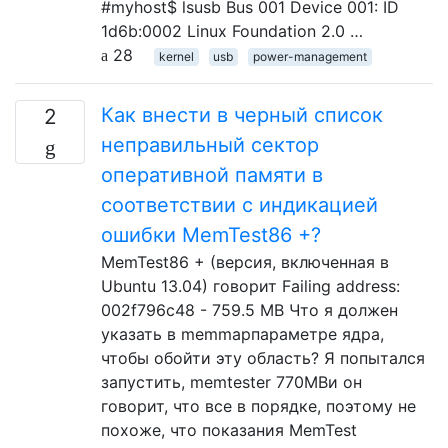
#myhost$ lsusb Bus 001 Device 001: ID
1d6b:0002 Linux Foundation 2.0 …
28
kernel
usb
power-management
Как внести в черный список
2
неправильный сектор
оперативной памяти в
соответствии с индикацией
ошибки MemTest86 +?
MemTest86 + (версия, включенная в
Ubuntu 13.04) говорит Failing address:
002f796c48 - 759.5 MB Что я должен
указать в memmapпараметре ядра,
чтобы обойти эту область? Я попытался
запустить, memtester 770MBи он
говорит, что все в порядке, поэтому не
похоже, что показания MemTest