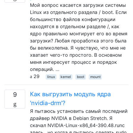
Мой вопрос касается загрузки системы
Linux из отдельного раздела / boot. Если
большинство файлов конфигурации
находятся в отдельном разделе /, как
ядро ​​правильно монтирует его во время
загрузки? Любая проработка этого была
бы великолепна. Я чувствую, что мне не
хватает чего-то простого. В основном
меня интересует процесс и порядок
операций. …
29
linux
kernel
boot
mount
Как выгрузить модуль ядра
9
'nvidia-drm'?
Я пытаюсь установить самый последний
драйвер NVIDIA в Debian Stretch. Я
скачал NVIDIA-Linux-x86_64-390.48.runс
здесь , но когда я пытаюсь сделать sudo