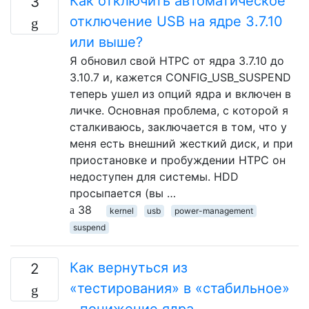
Как отключить автоматическое
3
отключение USB на ядре 3.7.10
или выше?
Я обновил свой HTPC от ядра 3.7.10 до
3.10.7 и, кажется CONFIG_USB_SUSPEND
теперь ушел из опций ядра и включен в
личке. Основная проблема, с которой я
сталкиваюсь, заключается в том, что у
меня есть внешний жесткий диск, и при
приостановке и пробуждении HTPC он
недоступен для системы. HDD
просыпается (вы …
38
kernel
usb
power-management
suspend
Как вернуться из
2
«тестирования» в «стабильное»
- понижение ядра