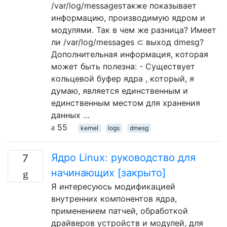
/var/log/messagesтакже показывает
информацию, производимую ядром и
модулями. Так в чем же разница? Имеет
ли /var/log/messages ⊂ выход dmesg?
Дополнительная информация, которая
может быть полезна: - Существует
кольцевой буфер ядра , который, я
думаю, является единственным и
единственным местом для хранения
данных …
55
kernel
logs
dmesg
Ядро Linux: руководство для
7
начинающих [закрыто]
Я интересуюсь модификацией
внутренних компонентов ядра,
применением патчей, обработкой
драйверов устройств и модулей, для