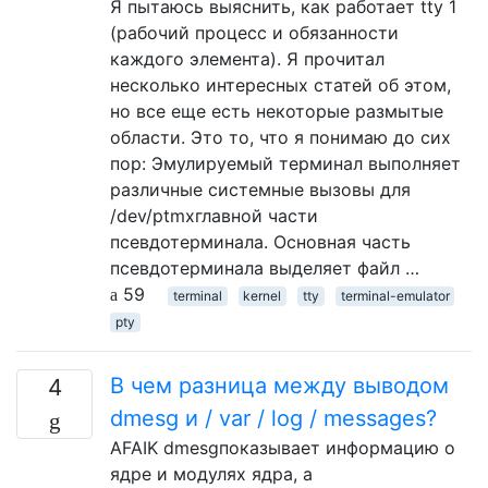
Я пытаюсь выяснить, как работает tty 1
(рабочий процесс и обязанности
каждого элемента). Я прочитал
несколько интересных статей об этом,
но все еще есть некоторые размытые
области. Это то, что я понимаю до сих
пор: Эмулируемый терминал выполняет
различные системные вызовы для
/dev/ptmxглавной части
псевдотерминала. Основная часть
псевдотерминала выделяет файл …
59
terminal
kernel
tty
terminal-emulator
pty
В чем разница между выводом
4
dmesg и / var / log / messages?
AFAIK dmesgпоказывает информацию о
ядре и модулях ядра, а