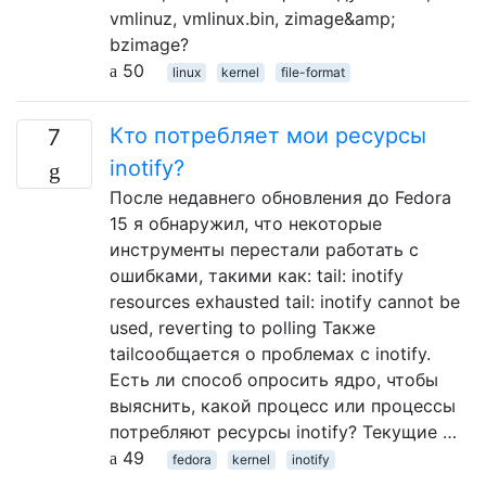
vmlinuz, vmlinux.bin, zimage&amp;
bzimage?
50
linux
kernel
file-format
Кто потребляет мои ресурсы
7
inotify?
После недавнего обновления до Fedora
15 я обнаружил, что некоторые
инструменты перестали работать с
ошибками, такими как: tail: inotify
resources exhausted tail: inotify cannot be
used, reverting to polling Также
tailсообщается о проблемах с inotify.
Есть ли способ опросить ядро, чтобы
выяснить, какой процесс или процессы
потребляют ресурсы inotify? Текущие …
49
fedora
kernel
inotify