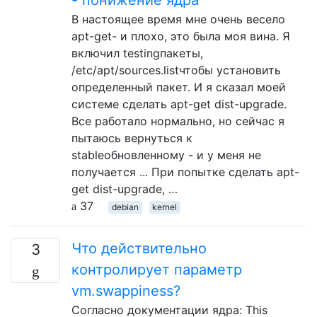
В настоящее время мне очень весело
apt-get- и плохо, это была моя вина. Я
включил testingпакеты,
/etc/apt/sources.listчтобы установить
определенный пакет. И я сказал моей
системе сделать apt-get dist-upgrade.
Все работало нормально, но сейчас я
пытаюсь вернуться к
stableобновленному - и у меня не
получается ... При попытке сделать apt-
get dist-upgrade, …
37
debian
kernel
Что действительно
3
контролирует параметр
vm.swappiness?
Согласно документации ядра: This