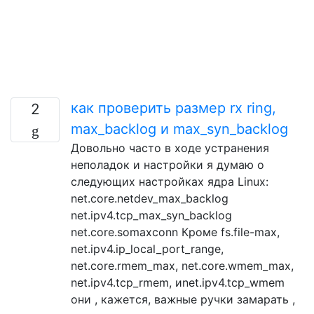
как проверить размер rx ring,
2
max_backlog и max_syn_backlog
Довольно часто в ходе устранения
неполадок и настройки я думаю о
следующих настройках ядра Linux:
net.core.netdev_max_backlog
net.ipv4.tcp_max_syn_backlog
net.core.somaxconn Кроме fs.file-max,
net.ipv4.ip_local_port_range,
net.core.rmem_max, net.core.wmem_max,
net.ipv4.tcp_rmem, иnet.ipv4.tcp_wmem
они , кажется, важные ручки замарать ,