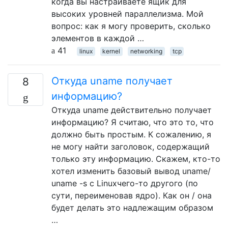
когда вы настраиваете ящик для
высоких уровней параллелизма. Мой
вопрос: как я могу проверить, сколько
элементов в каждой …
41
linux
kernel
networking
tcp
Откуда uname получает
8
информацию?
Откуда uname действительно получает
информацию? Я считаю, что это то, что
должно быть простым. К сожалению, я
не могу найти заголовок, содержащий
только эту информацию. Скажем, кто-то
хотел изменить базовый вывод uname/
uname -s с Linuxчего-то другого (по
сути, переименовав ядро). Как он / она
будет делать это надлежащим образом
…