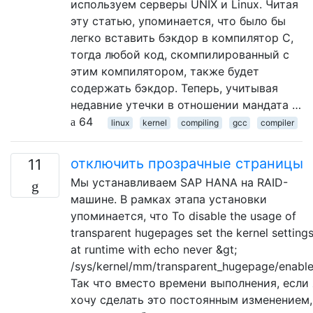
используем серверы UNIX и Linux. Читая
эту статью, упоминается, что было бы
легко вставить бэкдор в компилятор C,
тогда любой код, скомпилированный с
этим компилятором, также будет
содержать бэкдор. Теперь, учитывая
недавние утечки в отношении мандата …
64
linux
kernel
compiling
gcc
compiler
отключить прозрачные страницы
11
Мы устанавливаем SAP HANA на RAID-
машине. В рамках этапа установки
упоминается, что To disable the usage of
transparent hugepages set the kernel setting
at runtime with echo never &gt;
/sys/kernel/mm/transparent_hugepage/enabl
Так что вместо времени выполнения, если 
хочу сделать это постоянным изменением,