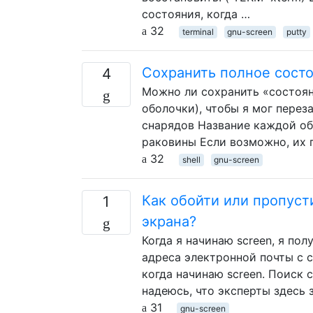
состояния, когда …
32
terminal
gnu-screen
putty
Сохранить полное сост
4
Можно ли сохранить «состоян
оболочки), чтобы я мог перез
снарядов Название каждой о
раковины Если возможно, их
32
shell
gnu-screen
Как обойти или пропуст
1
экрана?
Когда я начинаю screen, я по
адреса электронной почты с 
когда начинаю screen. Поиск 
надеюсь, что эксперты здесь 
31
gnu-screen