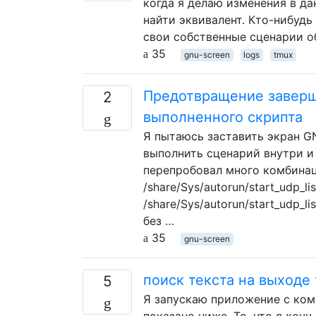
когда я делаю изменения в да
найти эквивалент. Кто-нибудь
свои собственные сценарии о
35
gnu-screen
logs
tmux
Предотвращение заверш
2
выполненного скрипта
Я пытаюсь заставить экран G
выполнить сценарий внутри и
перепробовал много комбинаци
/share/Sys/autorun/start_udp_lis
/share/Sys/autorun/start_udp_l
без …
35
gnu-screen
поиск текста на выходе
5
Я запускаю приложение с кома
показано ниже. То, что я хочу,