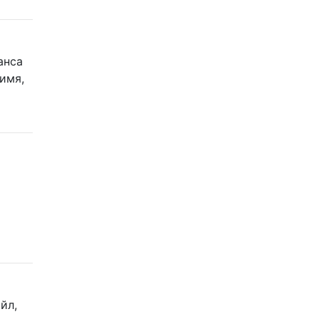
анса
 имя,
йл,