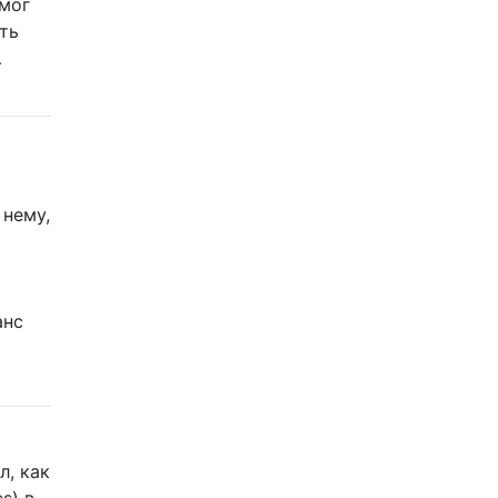
смог
ть
…
 нему,
анс
л, как
s) в