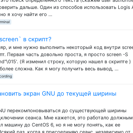
оверить дальше. Один из способов использовать Logis 
но я хочу найти его …
rminal
screen` в скрипт?
яр, и мне нужно выполнить некоторый код внутри scre
пт. Первая часть довольно проста, я просто screen -S
cmd"\015'. (Я изменил строку, которую нашел в скрипте )
 более сложна. Как я могу получить весь вывод, …
cording
ановить экран GNU до текущей ширины
 GNU перекомпоновываться до существующей ширины
ключении сеанса. Мне кажется, это работало должным
л машину до CentOS 6, но я не могу понять, как ее
Всякий раз, когда я присоединяю сеанс, независимо от