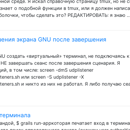
нной среде. Я искал справочную страницу tmux, но не 
 знает о подобной функции в tmux, или я должен написа
болочки, чтобы сделать это? РЕДАКТИРОВАТЬ: я знаю 
ения экрана GNU после завершения
NU создать «виртуальный» терминал, не подключаясь к
 НЕ завершать сеанс после завершения сценария. Я
й, в том числе: screen -dmS udplistener
teners.sh или screen -S udplistener -X
isteners.sh и никто из них не работал. Я либо получаю се
 терминала
ндой, $ grails run-appкоторая печатает вход в термина
 это поиск определенного текста (скажем user authoritie