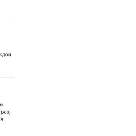
аждой
 и
раз,
 я