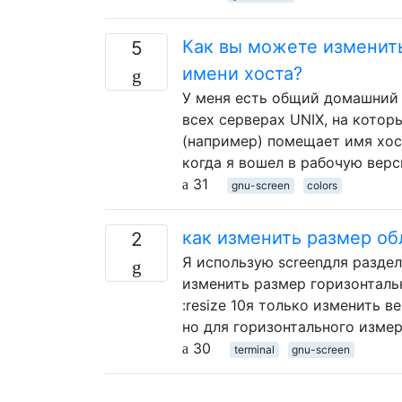
Как вы можете изменить
5
имени хоста?
У меня есть общий домашний 
всех серверах UNIX, на которы
(например) помещает имя хост
когда я вошел в рабочую вер
31
gnu-screen
colors
как изменить размер об
2
Я использую screenдля разде
изменить размер горизонтальн
:resize 10я только изменить в
но для горизонтального изме
30
terminal
gnu-screen