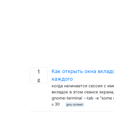
Как открыть окна вклад
1
каждого
когда начинается сессия с име
вкладок в этом сеансе экрана
gnome-terminal --tab -e "some
30
gnu-screen