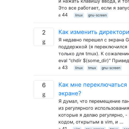
и нажать клавишу ввода, и тог
Это все работает, если я зап
44
linux
gnu-screen
Как изменить директори
2
Я недавно перешел с экрана G
поддержкой (я переключился и
только для tmux). К сожалению
eval "chdir $(some_dir)" Прив
43
linux
tmux
gnu-screen
Как мне переключаться 
6
экране?
Я думал, что перемещение пане
из регулярного использования
которые я делаю регулярно, -
кодом, открытым в vim, и …
41