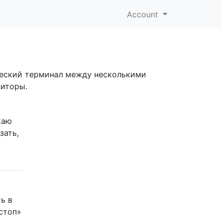
Account
ческий терминал между несколькими
ниторы.
каю
зать,
ь в
«стоп»