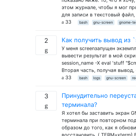
этом журнале, чтобы я мог пр
для записи в текстовый файл, 
33
bash
gnu-screen
gnome-te
Как получить вывод из `
2
У меня screenзапущен экземпл
вывести результат в мой скри
session_name -X eval 'stuff "$
Вторая часть, получая вывод,
33
bash
logs
gnu-screen
re
Принудительно переуст
3
терминала?
Я хотел бы заставить экран
терминала при повторном под
образом до того, как я обнови
восстановить. ( TERM=xterm) 