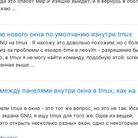
да это спасет мир и изящно выйдет, и я вернусь в обол
ускаю …
ю нового окна по умолчанию изнутри tmux
NU на tmux . Я нахожу это довольно похожим, но с бо
з-за проблемы с escape-time в neovim - разрешение б
, в tmux я не могу найти команду, подобную этой: scre
еденная выше …
между панелями внутри окна в tmux, как на
ли tmux в окно - это тот же вопрос, но это не так. Ис
 экрана GNU, я ищу tmux для того же. Одна из вещей,
 это открыть несколько разных окон, одно с некоторым