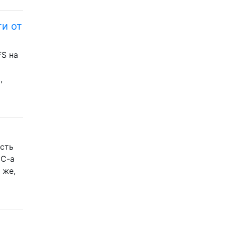
и от
FS на
,
ость
 C-a
 же,