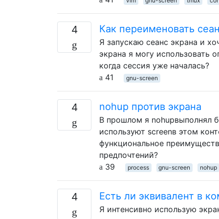
vim
gnu-screen
tmux
con
Как переименовать сеа
4
Я запускаю сеанс экрана и хоч
экрана я могу использовать оп
когда сессия уже началась?
41
gnu-screen
nohup против экрана
4
В прошлом я nohupвыполнял б
используют screenв этом конт
функциональное преимущество
предпочтений?
39
process
gnu-screen
nohup
Есть ли эквивалент в ко
4
Я интенсивно использую экран