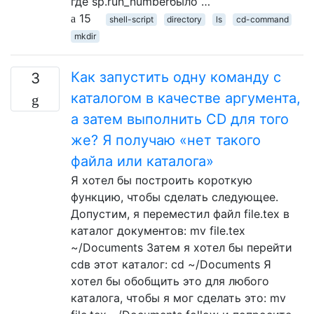
где sp.run_numberбыло …
15
shell-script
directory
ls
cd-command
mkdir
Как запустить одну команду с
3
каталогом в качестве аргумента,
а затем выполнить CD для того
же? Я получаю «нет такого
файла или каталога»
Я хотел бы построить короткую
функцию, чтобы сделать следующее.
Допустим, я переместил файл file.tex в
каталог документов: mv file.tex
~/Documents Затем я хотел бы перейти
cdв этот каталог: cd ~/Documents Я
хотел бы обобщить это для любого
каталога, чтобы я мог сделать это: mv