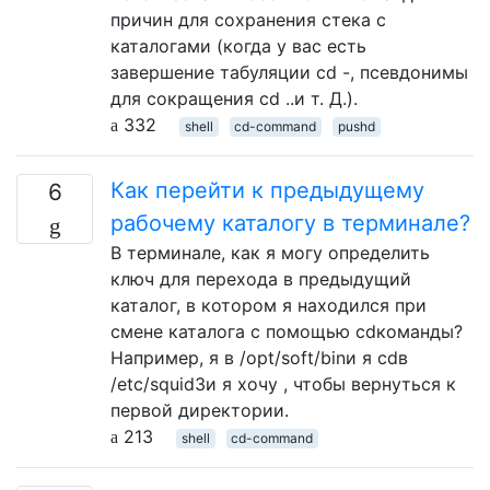
причин для сохранения стека с
каталогами (когда у вас есть
завершение табуляции cd -, псевдонимы
для сокращения cd ..и т. Д.).
332
shell
cd-command
pushd
Как перейти к предыдущему
6
рабочему каталогу в терминале?
В терминале, как я могу определить
ключ для перехода в предыдущий
каталог, в котором я находился при
смене каталога с помощью cdкоманды?
Например, я в /opt/soft/binи я cdв
/etc/squid3и я хочу , чтобы вернуться к
первой директории.
213
shell
cd-command