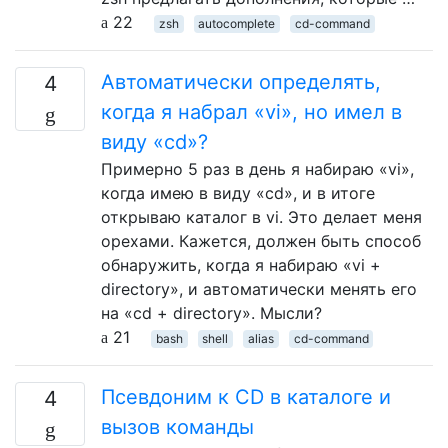
22
zsh
autocomplete
cd-command
Автоматически определять,
4
когда я набрал «vi», но имел в
виду «cd»?
Примерно 5 раз в день я набираю «vi»,
когда имею в виду «cd», и в итоге
открываю каталог в vi. Это делает меня
орехами. Кажется, должен быть способ
обнаружить, когда я набираю «vi +
directory», и автоматически менять его
на «cd + directory». Мысли?
21
bash
shell
alias
cd-command
Псевдоним к CD в каталоге и
4
вызов команды