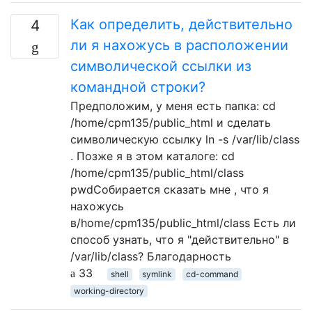
Как определить, действительно
4
ли я нахожусь в расположении
символической ссылки из
командной строки?
Предположим, у меня есть папка: cd
/home/cpm135/public_html и сделать
символическую ссылку ln -s /var/lib/class
. Позже я в этом каталоге: cd
/home/cpm135/public_html/class
pwdСобирается сказать мне , что я
нахожусь
в/home/cpm135/public_html/class Есть ли
способ узнать, что я "действительно" в
/var/lib/class? Благодарность
33
shell
symlink
cd-command
working-directory