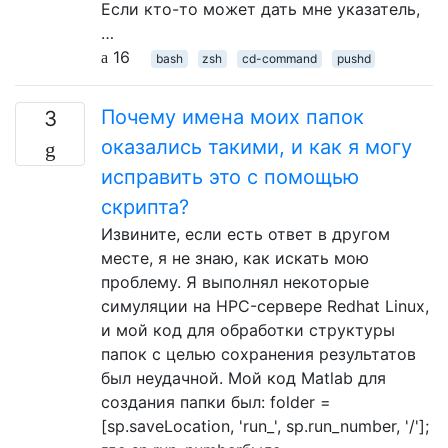
Если кто-то может дать мне указатель,
…
16
bash
zsh
cd-command
pushd
Почему имена моих папок
3
оказались такими, и как я могу
исправить это с помощью
скрипта?
Извините, если есть ответ в другом
месте, я не знаю, как искать мою
проблему. Я выполнял некоторые
симуляции на HPC-сервере Redhat Linux,
и мой код для обработки структуры
папок с целью сохранения результатов
был неудачной. Мой код Matlab для
создания папки был: folder =
[sp.saveLocation, 'run_', sp.run_number, '/'];