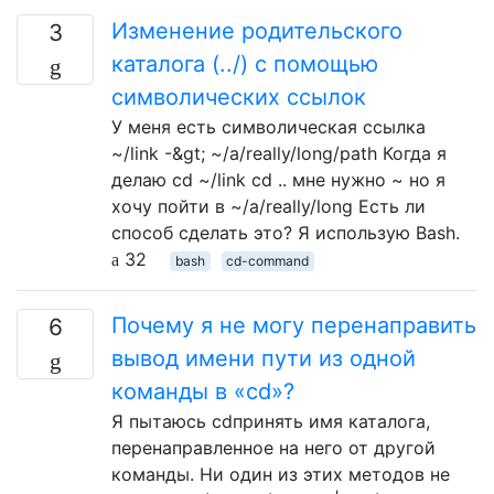
Изменение родительского
3
каталога (../) с помощью
символических ссылок
У меня есть символическая ссылка
~/link -&gt; ~/a/really/long/path Когда я
делаю cd ~/link cd .. мне нужно ~ но я
хочу пойти в ~/a/really/long Есть ли
способ сделать это? Я использую Bash.
32
bash
cd-command
Почему я не могу перенаправить
6
вывод имени пути из одной
команды в «cd»?
Я пытаюсь cdпринять имя каталога,
перенаправленное на него от другой
команды. Ни один из этих методов не