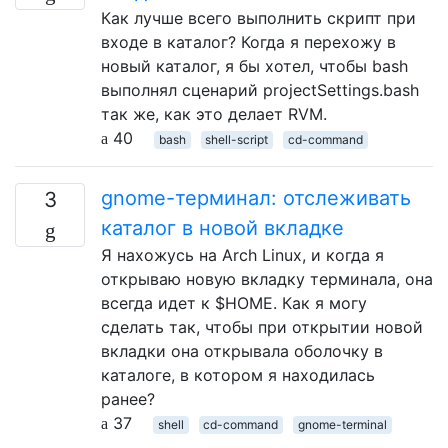
Как лучше всего выполнить скрипт при
входе в каталог? Когда я перехожу в
новый каталог, я бы хотел, чтобы bash
выполнял сценарий projectSettings.bash
так же, как это делает RVM.
40
bash
shell-script
cd-command
gnome-терминал: отслеживать
3
каталог в новой вкладке
Я нахожусь на Arch Linux, и когда я
открываю новую вкладку терминала, она
всегда идет к $HOME. Как я могу
сделать так, чтобы при открытии новой
вкладки она открывала оболочку в
каталоге, в котором я находилась
ранее?
37
shell
cd-command
gnome-terminal