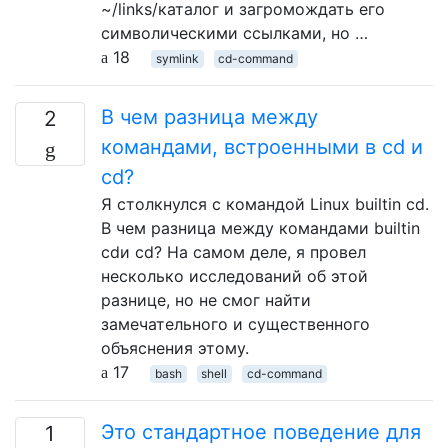
~/links/каталог и загромождать его
символическими ссылками, но …
18
symlink
cd-command
В чем разница между
2
командами, встроенными в cd и
cd?
Я столкнулся с командой Linux builtin cd.
В чем разница между командами builtin
cdи cd? На самом деле, я провел
несколько исследований об этой
разнице, но не смог найти
замечательного и существенного
объяснения этому.
17
bash
shell
cd-command
Это стандартное поведение для
1