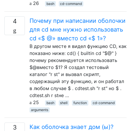
26
bash
cd-command
Почему при написании оболочки
4
для cd мне нужно использовать
cd «$ @» вместо cd «$ 1»?
В другом месте я видел функцию CD, как
показано ниже: cd() { builtin cd "$@" }
почему рекомендуется использовать
$@вместо $1? Я создал тестовый
каталог "r st" и вызвал скрипт,
содержащий эту функцию, и он работал
в любом случае $ . cdtest.sh "r st" но $ .
cdtest.sh r stне …
25
bash
shell
function
cd-command
arguments
Как оболочка знает дом (ы)?
3