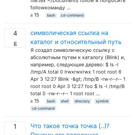
file.tex ~/Documents follow и попросите
followкоманду …
15
bash
cd-command
символическая ссылка на
4
каталог и относительный путь
Я создал символическую ссылку с
абсолютным путем к каталогу (Blink) и,
например, следующее дерево: $ ls -l
/tmp/A total 0 lrwxrwxrwx 1 root root 6
Apr 3 12:27 Blink -&gt; /tmp/B -rw-r--r-- 1
root root 0 Apr 3 12:27 foo $ ls -l /tmp/B
total 0 -rw-r--r-- 1 root root …
15
bash
shell
directory
symlink
cd-command
Что такое точка точка (..)?
1
Почему его поведение