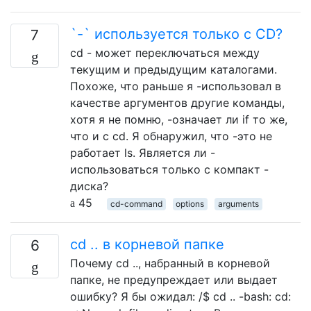
`-` используется только с CD?
7
cd - может переключаться между
текущим и предыдущим каталогами.
Похоже, что раньше я -использовал в
качестве аргументов другие команды,
хотя я не помню, -означает ли if то же,
что и с cd. Я обнаружил, что -это не
работает ls. Является ли -
использоваться только с компакт -
диска?
45
cd-command
options
arguments
cd .. в корневой папке
6
Почему cd .., набранный в корневой
папке, не предупреждает или выдает
ошибку? Я бы ожидал: /$ cd .. -bash: cd: