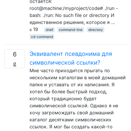
остается:
root@machine:/myproject/code# ./run -
bash: ./run: No such file or directory И
единственное решение, которое я …
19
shell
command-line
directory
cd-command
Эквивалент псевдонима для
6
символической ссылки?
Мне часто приходится прыгать по
нескольким каталогам в моей домашней
папке и уставать от их написания. Я
хотел бы более быстрый подход,
который традиционно будет
символической ссылкой. Однако я не
хочу загромождать свой домашний
каталог десятками символических
ссылок. Я мог бы создать какой-то