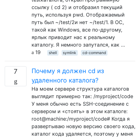
ссылку ( cd 2) и отобразил текущий
путь, используя pwd. Отображаемый
путь был ~/test/2и нет ~/test/1. В ОС,
такой как Windows, все по-другому,
ярлык приводит нас к реальному
каталогу. Я немного запутался, как …
19
shell
symlink
cd-command
Почему я должен cd из
7
удаленного каталога?
На моем сервере структура каталогов
выглядит примерно так: /myproject/code
У меня обычно есть SSH-соединение с
сервером и «стоять» в этом каталоге:
root@machine:/myproject/code# Когда я
развертываю новую версию своего кода,
каталог кода удаляется, поэтому у меня