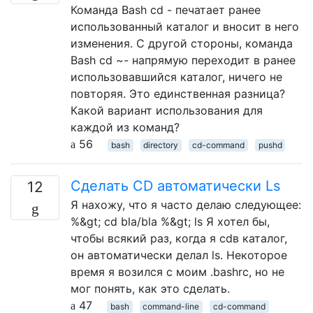
Команда Bash cd - печатает ранее
использованный каталог и вносит в него
изменения. С другой стороны, команда
Bash cd ~- напрямую переходит в ранее
использовавшийся каталог, ничего не
повторяя. Это единственная разница?
Какой вариант использования для
каждой из команд?
56
bash
directory
cd-command
pushd
Сделать CD автоматически Ls
12
Я нахожу, что я часто делаю следующее:
%&gt; cd bla/bla %&gt; ls Я хотел бы,
чтобы всякий раз, когда я cdв каталог,
он автоматически делал ls. Некоторое
время я возился с моим .bashrc, но не
мог понять, как это сделать.
47
bash
command-line
cd-command