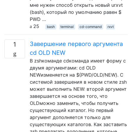
мне нужен способ открыть новый urxvt
(bash), который по умолчанию равен $
PWD …
25
bash
terminal
cd-command
rxvt
Завершение первого аргумента
1
cd OLD NEW
В zshкоманде cdкоманда имеет форму с
двумя аргументами: cd OLD
NEWизменяется на ${PWD/OLD/NEW}. С
системой завершения в новом стиле zsh
может выполнить NEW: второй аргумент
завершается на основе того, что
OLDможно заменить, чтобы получить
существующий каталог. Но первый
аргумент дополняется только для
существующих каталогов. Как заставить
zsh предлагать дополнения, которые …