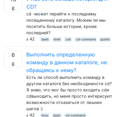
CD?
cd -может перейти к последнему
посещенному каталогу. Можем ли мы
посетить больше истории, кроме
последней?
42
bash
shell
zsh
cd-command
pushd
Выполнить определенную
6
команду в данном каталоге, не
обращаясь к нему?
Есть ли способ выполнить команду в
другом каталоге без необходимости cd?
Я знаю, что мог бы просто входить cdи
cdвыходить, но меня просто интересуют
возможности отказаться от лишних
шагов :)
42
linux
bash
cd-command