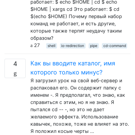
работает: $ echo $HOME | cd $ echo
$HOME | xargs cd Это работает: $ cd
$(echo $HOME) Почему первый набор
команд не работает, и есть другие,
которые также терпят неудачу таким
образом?
27
shell
io-redirection
pipe
cd-command
Как вы вводите каталог, имя
4
которого только минус?
Я загрузил урок на свой веб-сервер и
распаковал его. Он содержит папку с
именем -. Я предполагал, что знаю, как
справиться с этим, но я не знаю. Я
пытался cd -- -, но это не дает
желаемого эффекта. Использование
кавычек, похоже, тоже не влияет на это.
Я положил косые черты …