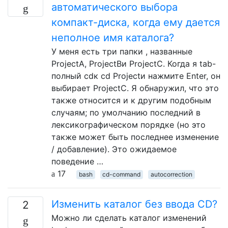
автоматического выбора
компакт-диска, когда ему дается
неполное имя каталога?
У меня есть три папки , названные
ProjectA, ProjectBи ProjectC. Когда я tab-
полный cdк cd Projectи нажмите Enter, он
выбирает ProjectC. Я обнаружил, что это
также относится и к другим подобным
случаям; по умолчанию последний в
лексикографическом порядке (но это
также может быть последнее изменение
/ добавление). Это ожидаемое
поведение …
17
bash
cd-command
autocorrection
Изменить каталог без ввода CD?
2
Можно ли сделать каталог изменений