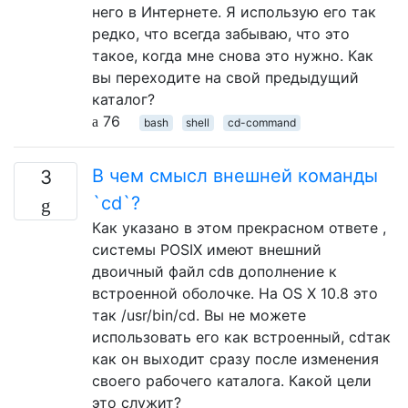
него в Интернете. Я использую его так
редко, что всегда забываю, что это
такое, когда мне снова это нужно. Как
вы переходите на свой предыдущий
каталог?
76
bash
shell
cd-command
В чем смысл внешней команды
3
`cd`?
Как указано в этом прекрасном ответе ,
системы POSIX имеют внешний
двоичный файл cdв дополнение к
встроенной оболочке. На OS X 10.8 это
так /usr/bin/cd. Вы не можете
использовать его как встроенный, cdтак
как он выходит сразу после изменения
своего рабочего каталога. Какой цели
это служит?