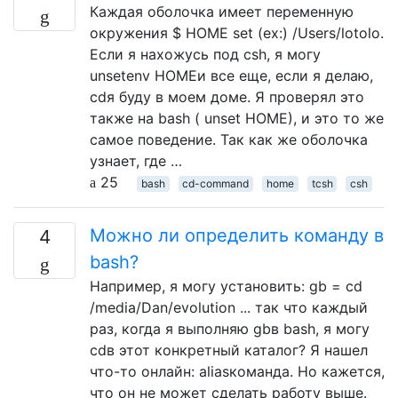
Каждая оболочка имеет переменную
окружения $ HOME set (ex:) /Users/lotolo.
Если я нахожусь под csh, я могу
unsetenv HOMEи все еще, если я делаю,
cdя буду в моем доме. Я проверял это
также на bash ( unset HOME), и это то же
самое поведение. Так как же оболочка
узнает, где …
25
bash
cd-command
home
tcsh
csh
Можно ли определить команду в
4
bash?
Например, я могу установить: gb = cd
/media/Dan/evolution ... так что каждый
раз, когда я выполняю gbв bash, я могу
cdв этот конкретный каталог? Я нашел
что-то онлайн: aliasкоманда. Но кажется,
что он не может сделать работу выше.