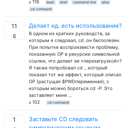
119
bash
shell
command-line
alias
cd-command
Делает кд. есть использование?
11
В одном из кратких руководств, за
которым я следовал, cd .он бесполезен.
При попытке воспроизвести проблему,
показанную OP в рекурсии символьной
ссылки, что делает ее «перезагрузкой»?
Я также попробовал cd ., который
показал тот же эффект, который описал
OP (растущая $PWDпеременная), с
которым можно бороться cd -P. Это
заставляет меня …
102
cd-command
Заставьте CD следовать
1
символическим ссылкам