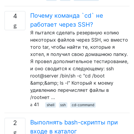
Почему команда `cd` не
4
работает через SSH?
Я пытался сделать резервную копию
некоторых файлов через SSH, но вместо
того tar, чтобы найти те, которые я
хотел, я получил свою домашнюю папку.
Я провел дополнительное тестирование,
и оно сводится к следующему: ssh
root@server /bin/sh -c "cd /boot
&amp;&amp; ls -l" Который к моему
удивлению перечисляет файлы в
/rootнет …
41
shell
ssh
cd-command
Выполнять bash-скрипты при
2
входе в каталог