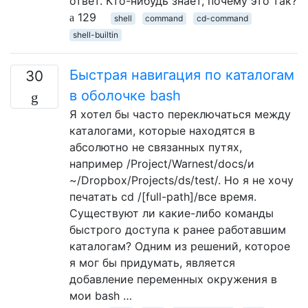
ответ. Кто-нибудь знает, почему это так?
129
shell
command
cd-command
shell-builtin
Быстрая навигация по каталогам
30
в оболочке bash
Я хотел бы часто переключаться между
каталогами, которые находятся в
абсолютно не связанных путях,
например /Project/Warnest/docs/и
~/Dropbox/Projects/ds/test/. Но я не хочу
печатать cd /[full-path]/все время.
Существуют ли какие-либо команды
быстрого доступа к ранее работавшим
каталогам? Одним из решений, которое
я мог бы придумать, является
добавление переменных окружения в
мои bash …