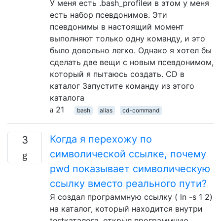
У меня есть .bash_profileи в этом у меня
есть набор псевдонимов. Эти
псевдонимы в настоящий момент
выполняют только одну команду, и это
было довольно легко. Однако я хотел бы
сделать две вещи с новым псевдонимом,
который я пытаюсь создать. CD в ​​
каталог Запустите команду из этого
каталога
21
bash
alias
cd-command
Когда я перехожу по
3
символической ссылке, почему
pwd показывает символическую
ссылку вместо реального пути?
Я создал программную ссылку ( ln -s 1 2)
на каталог, который находится внутри
testкаталога, открыл программную