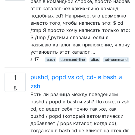
bash в командной строке, просто набрав
этот каталог без каких-либо команд,
подобных cd? Например, это возможно
вместо того, чтобы написать это: $ cd
/tmp Я просто хочу написать только это:
$ /tmp Другими словами, если я
называю каталог как приложение, я хочу
установить этот каталог …
17
bash
command-line
alias
cd-command
pushd, popd vs cd, cd- в bash и
1
zsh
Есть ли разница между поведением
pushd / popd в bash и zsh? Похоже, в zsh
cd, cd ведет себя точно так же, как
pushd / popd (который автоматически
добавляет / pops каталог, когда cd),
тогда как в bash cd не влияет на стек dir.