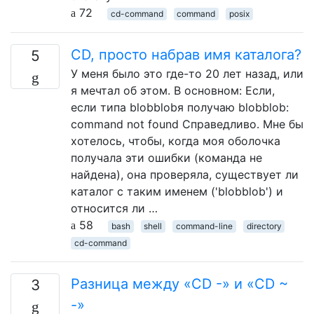
72
cd-command
command
posix
CD, просто набрав имя каталога?
5
У меня было это где-то 20 лет назад, или
я мечтал об этом. В основном: Если,
если типа blobblobя получаю blobblob:
command not found Справедливо. Мне бы
хотелось, чтобы, когда моя оболочка
получала эти ошибки (команда не
найдена), она проверяла, существует ли
каталог с таким именем ('blobblob') и
относится ли …
58
bash
shell
command-line
directory
cd-command
Разница между «CD -» и «CD ~
3
-»