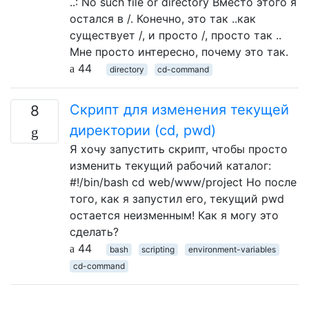
..: No such file or directory Вместо этого я
остался в /. Конечно, это так ..как
существует /, и просто /, просто так ..
Мне просто интересно, почему это так.
44
directory
cd-command
Скрипт для изменения текущей
8
директории (cd, pwd)
Я хочу запустить скрипт, чтобы просто
изменить текущий рабочий каталог:
#!/bin/bash cd web/www/project Но после
того, как я запустил его, текущий pwd
остается неизменным! Как я могу это
сделать?
44
bash
scripting
environment-variables
cd-command