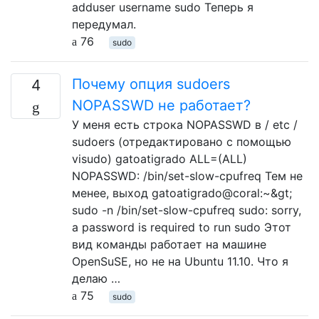
adduser username sudo Теперь я
передумал.
76
sudo
Почему опция sudoers
4
NOPASSWD не работает?
У меня есть строка NOPASSWD в / etc /
sudoers (отредактировано с помощью
visudo) gatoatigrado ALL=(ALL)
NOPASSWD: /bin/set-slow-cpufreq Тем не
менее, выход gatoatigrado@coral:~&gt;
sudo -n /bin/set-slow-cpufreq sudo: sorry,
a password is required to run sudo Этот
вид команды работает на машине
OpenSuSE, но не на Ubuntu 11.10. Что я
делаю …
75
sudo