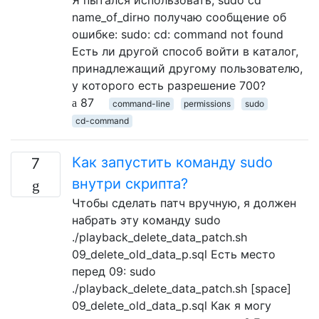
name_of_dirно получаю сообщение об
ошибке: sudo: cd: command not found
Есть ли другой способ войти в каталог,
принадлежащий другому пользователю,
у которого есть разрешение 700?
87
command-line
permissions
sudo
cd-command
Как запустить команду sudo
7
внутри скрипта?
Чтобы сделать патч вручную, я должен
набрать эту команду sudo
./playback_delete_data_patch.sh
09_delete_old_data_p.sql Есть место
перед 09: sudo
./playback_delete_data_patch.sh [space]
09_delete_old_data_p.sql Как я могу