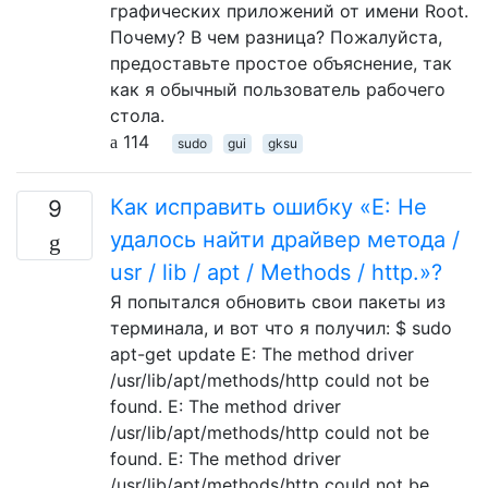
графических приложений от имени Root.
Почему? В чем разница? Пожалуйста,
предоставьте простое объяснение, так
как я обычный пользователь рабочего
стола.
114
sudo
gui
gksu
Как исправить ошибку «E: Не
9
удалось найти драйвер метода /
usr / lib / apt / Methods / http.»?
Я попытался обновить свои пакеты из
терминала, и вот что я получил: $ sudo
apt-get update E: The method driver
/usr/lib/apt/methods/http could not be
found. E: The method driver
/usr/lib/apt/methods/http could not be
found. E: The method driver
/usr/lib/apt/methods/http could not be