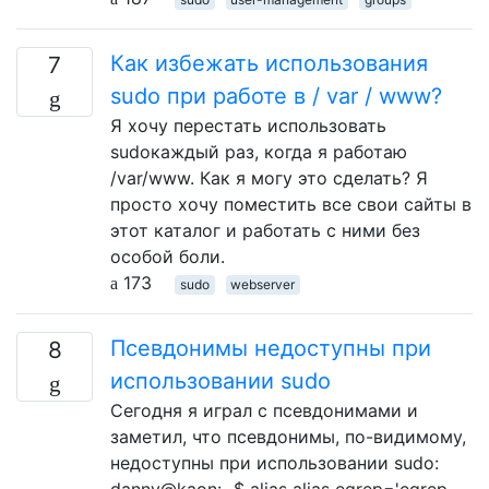
Как избежать использования
7
sudo при работе в / var / www?
Я хочу перестать использовать
sudoкаждый раз, когда я работаю
/var/www. Как я могу это сделать? Я
просто хочу поместить все свои сайты в
этот каталог и работать с ними без
особой боли.
173
sudo
webserver
Псевдонимы недоступны при
8
использовании sudo
Сегодня я играл с псевдонимами и
заметил, что псевдонимы, по-видимому,
недоступны при использовании sudo:
danny@kaon:~$ alias alias egrep='egrep --