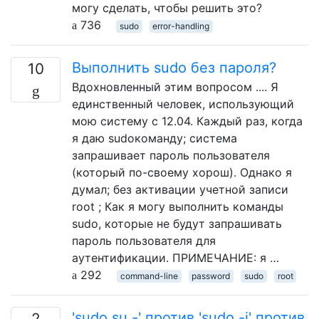
могу сделать, чтобы решить это?
736
sudo
error-handling
Выполнить sudo без пароля?
10
Вдохновленный этим вопросом .... Я
единственный человек, использующий
мою систему с 12.04. Каждый раз, когда
я даю sudoкоманду; система
запрашивает пароль пользователя
(который по-своему хорош). Однако я
думал; без активации учетной записи
root ; Как я могу выполнить команды
sudo, которые не будут запрашивать
пароль пользователя для
аутентификации. ПРИМЕЧАНИЕ: я …
292
command-line
password
sudo
root
'sudo su -' против 'sudo -i' против
2