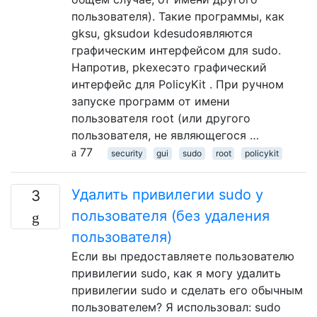
пользователя). Такие программы, как
gksu, gksudoи kdesudoявляются
графическим интерфейсом для sudo.
Напротив, pkexecэто графический
интерфейс для PolicyKit . При ручном
запуске программ от имени
пользователя root (или другого
пользователя, не являющегося …
77
security
gui
sudo
root
policykit
Удалить привилегии sudo у
3
пользователя (без удаления
пользователя)
Если вы предоставляете пользователю
привилегии sudo, как я могу удалить
привилегии sudo и сделать его обычным
пользователем? Я использовал: sudo