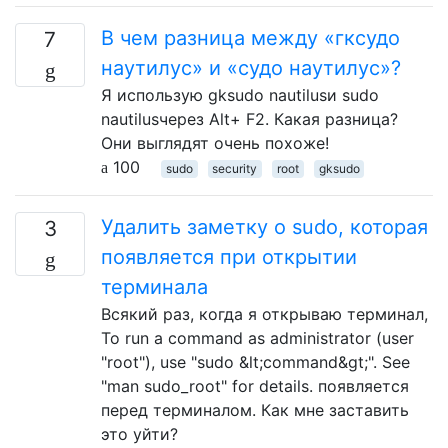
В чем разница между «гксудо
7
наутилус» и «судо наутилус»?
Я использую gksudo nautilusи sudo
nautilusчерез Alt+ F2. Какая разница?
Они выглядят очень похоже!
100
sudo
security
root
gksudo
Удалить заметку о sudo, которая
3
появляется при открытии
терминала
Всякий раз, когда я открываю терминал,
To run a command as administrator (user
"root"), use "sudo &lt;command&gt;". See
"man sudo_root" for details. появляется
перед терминалом. Как мне заставить
это уйти?