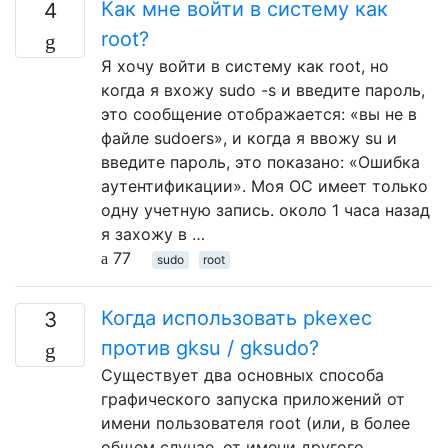
Как мне войти в систему как
4
root?
Я хочу войти в систему как root, но
когда я вхожу sudo -s и введите пароль,
это сообщение отображается: «вы не в
файле sudoers», и когда я ввожу su и
введите пароль, это показано: «Ошибка
аутентификации». Моя ОС имеет только
одну учетную запись. около 1 часа назад
я захожу в …
77
sudo
root
Когда использовать pkexec
3
против gksu / gksudo?
Существует два основных способа
графического запуска приложений от
имени пользователя root (или, в более
общем случае, от имени другого