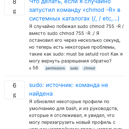
Что делать, если я случайно
8
запустил команду «chmod -R» в
системных каталогах (/, / etc,…)
Я случайно побежал sudo chmod 755 -R /
вместо sudo chmod 755 -R ./ Я
остановил его через несколько секунд,
но теперь есть некоторые проблемы,
такие как sudo: must be setuid root Как я
могу вернуть разрешения обратно?
56
permissions
sudo
chmod
sudo: источник: команда не
6
найдена
Я обновлял некоторые профили по
умолчанию для bash, и из руководств,
которые я отслеживал, я увидел, что
могу перезагрузить новый профиль с
новыми настройками среды, используя: