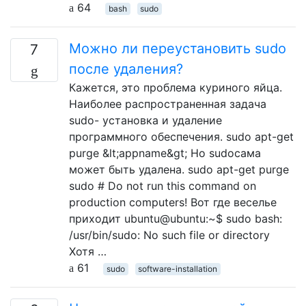
64
bash
sudo
Можно ли переустановить sudo
7
после удаления?
Кажется, это проблема куриного яйца.
Наиболее распространенная задача
sudo- установка и удаление
программного обеспечения. sudo apt-get
purge &lt;appname&gt; Но sudoсама
может быть удалена. sudo apt-get purge
sudo # Do not run this command on
production computers! Вот где веселье
приходит ubuntu@ubuntu:~$ sudo bash:
/usr/bin/sudo: No such file or directory
Хотя …
61
sudo
software-installation