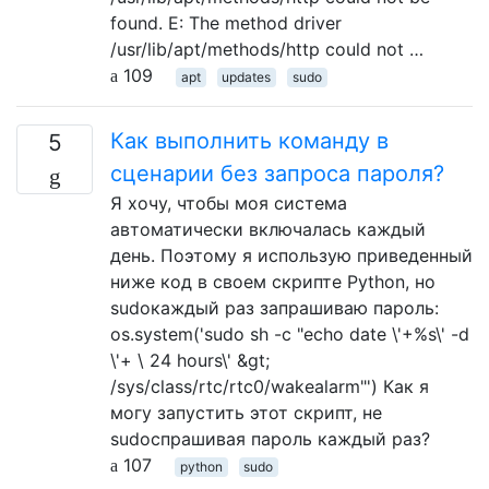
found. E: The method driver
/usr/lib/apt/methods/http could not …
109
apt
updates
sudo
Как выполнить команду в
5
сценарии без запроса пароля?
Я хочу, чтобы моя система
автоматически включалась каждый
день. Поэтому я использую приведенный
ниже код в своем скрипте Python, но
sudoкаждый раз запрашиваю пароль:
os.system('sudo sh -c "echo date \'+%s\' -d
\'+ \ 24 hours\' &gt;
/sys/class/rtc/rtc0/wakealarm"') Как я
могу запустить этот скрипт, не
sudoспрашивая пароль каждый раз?
107
python
sudo