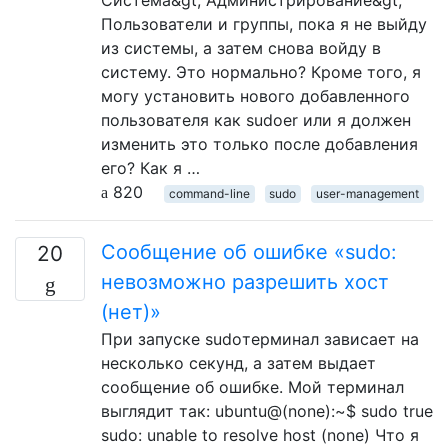
Пользователи и группы, пока я не выйду
из системы, а затем снова войду в
систему. Это нормально? Кроме того, я
могу установить нового добавленного
пользователя как sudoer или я должен
изменить это только после добавления
его? Как я …
820
command-line
sudo
user-management
Сообщение об ошибке «sudo:
20
невозможно разрешить хост
(нет)»
При запуске sudoтерминал зависает на
несколько секунд, а затем выдает
сообщение об ошибке. Мой терминал
выглядит так: ubuntu@(none):~$ sudo true
sudo: unable to resolve host (none) Что я