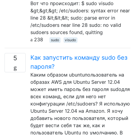
Вот что происходит: $ sudo visudo
&gt;&gt;&gt; /etc/sudoers: syntax error near
line 28 &lt;&lt;&lt; sudo: parse error in
/etc/sudoers near line 28 sudo: no valid
sudoers sources found, quitting
238
sudo
visudo
Как запустить команду sudo без
5
пароля?
Каким образом ubuntuпользователь на
образах AWS для Ubuntu Server 12.04
может иметь пароль без пароля sudoдля
всех команд, если для него нет
конфигурации /etc/sudoers? Я использую
Ubuntu Server 12.04 на Amazon. Я хочу
добавить нового пользователя, который
будет вести себя так же, как и
пользователь Ubuntu по умолчанию. В