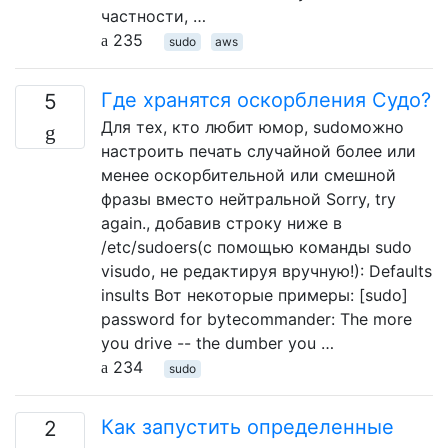
частности, …
235
sudo
aws
Где хранятся оскорбления Судо?
5
Для тех, кто любит юмор, sudoможно
настроить печать случайной более или
менее оскорбительной или смешной
фразы вместо нейтральной Sorry, try
again., добавив строку ниже в
/etc/sudoers(с помощью команды sudo
visudo, не редактируя вручную!): Defaults
insults Вот некоторые примеры: [sudo]
password for bytecommander: The more
you drive -- the dumber you …
234
sudo
Как запустить определенные
2