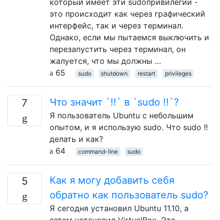
который имеет эти sudoпривилегии -
это происходит как через графический
интерфейс, так и через терминал.
Однако, если мы пытаемся выключить и
перезапустить через терминал, он
жалуется, что мы должны …
65
sudo
shutdown
restart
privileges
Что значит `!!` в `sudo !!`?
7
Я пользователь Ubuntu с небольшим
опытом, и я использую sudo. Что sudo !!
делать и как?
64
command-line
sudo
Как я могу добавить себя
5
обратно как пользователь sudo?
Я сегодня установил Ubuntu 11.10, а
затем установил VirtualBox. Это