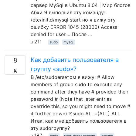
сервер MySql в Ubuntu 8.04 | Мир блогов
Абхи Я выполнил эту команду:
/etc/init.d/mysql start но я вижу эту
ошибку ERROR 1045 (28000) Access
denied for user.... После …
211
sudo
mysql
Как добавить пользователя в
8
группу «sudo»?
В /etc/sudoersэтом я вижу: # Allow
members of group sudo to execute any
command after they have # provided their
password # (Note that later entries
override this, so you might need to move #
it further down) %sudo ALL=(ALL) ALL
Итак, как мне добавить пользователя в
эту sudoгруппу?
187
sudo
user-management
groups