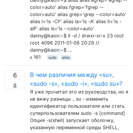
color=auto' alias fgrep='fgrep --
color=auto' alias grep='grep --color=auto'
alias l='ls -CF' alias la='ls -A' alias ll='ls -
alF' alias ls='ls --color=auto'
danny@kaon:~$ ll -d / drwxr-xr-x 23 root
root 4096 2011-01-06 20:29 //
danny@kaon:~$ …
161
sudo
alias
В чем различия между «su»,
6
«sudo -s», «sudo -i», «sudo su»?
Я уже прочитал это из руководства, но я
не вижу разницы .. su - изменить
идентификатор пользователя или стать
суперпользователем sudo -s [command]
Опция -s(shell) запускает оболочку,
указанную переменной среды SHELL,