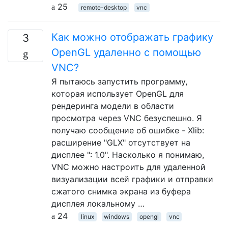
25
remote-desktop
vnc
Как можно отображать графику
3
OpenGL удаленно с помощью
VNC?
Я пытаюсь запустить программу,
которая использует OpenGL для
рендеринга модели в области
просмотра через VNC безуспешно. Я
получаю сообщение об ошибке - Xlib:
расширение "GLX" отсутствует на
дисплее ": 1.0". Насколько я понимаю,
VNC можно настроить для удаленной
визуализации всей графики и отправки
сжатого снимка экрана из буфера
дисплея локальному …
24
linux
windows
opengl
vnc