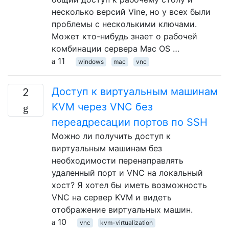
несколько версий Vine, но у всех были
проблемы с несколькими ключами.
Может кто-нибудь знает о рабочей
комбинации сервера Mac OS …
11
windows
mac
vnc
Доступ к виртуальным машинам
2
KVM через VNC без
переадресации портов по SSH
Можно ли получить доступ к
виртуальным машинам без
необходимости перенаправлять
удаленный порт и VNC на локальный
хост? Я хотел бы иметь возможность
VNC на сервер KVM и видеть
отображение виртуальных машин.
10
vnc
kvm-virtualization