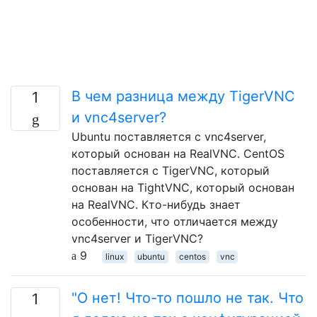
В чем разница между TigerVNC
1
и vnc4server?
Ubuntu поставляется с vnc4server,
который основан на RealVNC. CentOS
поставляется с TigerVNC, который
основан на TightVNC, который основан
на RealVNC. Кто-нибудь знает
особенности, что отличается между
vnc4server и TigerVNC?
9
linux
ubuntu
centos
vnc
"О нет! Что-то пошло не так. Что
1