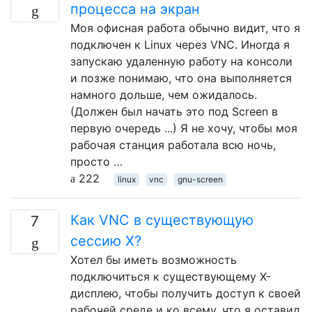
процесса на экран
Моя офисная работа обычно видит, что я
подключен к Linux через VNC. Иногда я
запускаю удаленную работу на консоли
и позже понимаю, что она выполняется
намного дольше, чем ожидалось.
(Должен был начать это под Screen в
первую очередь ...) Я не хочу, чтобы моя
рабочая станция работала всю ночь,
просто …
222
linux
vnc
gnu-screen
Как VNC в существующую
7
сессию X?
Хотел бы иметь возможность
подключиться к существующему X-
дисплею, чтобы получить доступ к своей
рабочей среде и ко всему, что я оставил