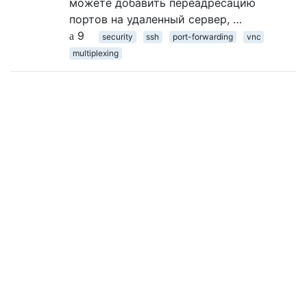
можете добавить переадресацию
портов на удаленный сервер, …
9
security
ssh
port-forwarding
vnc
multiplexing