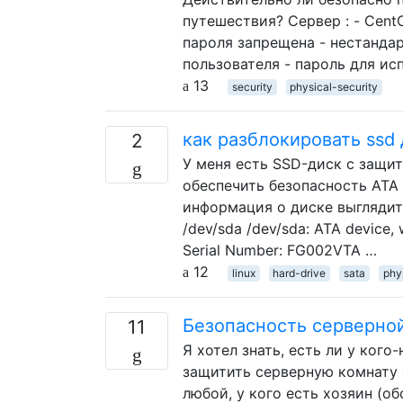
путешествия? Сервер : - Cent
пароля запрещена - нестандар
пользователя - пароль для и
13
security
physical-security
как разблокировать ssd
2
У меня есть SSD-диск с защит
обеспечить безопасность ATA
информация о диске выглядит 
/dev/sda /dev/sda: ATA device
Serial Number: FG002VTA …
12
linux
hard-drive
sata
phy
Безопасность серверно
11
Я хотел знать, есть ли у ког
защитить серверную комнату о
любой, у кого есть хозяин (о