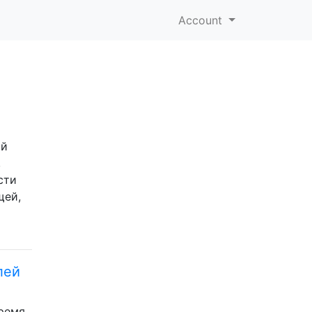
Account
ий
,
сти
щей,
лей
время