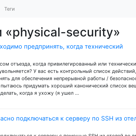
Теги
 «physical-security»
ходимо предпринять, когда технический
ссом отъезда, когда привилегированный или техническ
 увольняется? У вас есть контрольный список действий
ять для обеспечения непрерывной работы / безопасно
 пытаюсь придумать хороший канонический список ве
елать, когда я ухожу (я ушел …
асно подключаться к серверу по SSH из оте
подключаться к серверу с помощью SSH из отелей во 