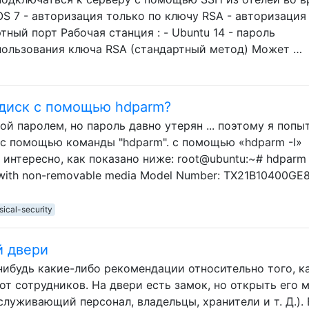
OS 7 - авторизация только по ключу RSA - авторизация
тный порт Рабочая станция : - Ubuntu 14 - пароль
спользования ключа RSA (стандартный метод) Может …
 диск с помощью hdparm?
ой паролем, но пароль давно утерян ... поэтому я попы
 с помощью команды "hdparm". с помощью «hdparm -I»
интересно, как показано ниже: root@ubuntu:~# hdparm 
, with non-removable media Model Number: TX21B10400GE
sical-security
й двери
о-нибудь какие-либо рекомендации относительно того, к
т сотрудников. На двери есть замок, но открыть его 
бслуживающий персонал, владельцы, хранители и т. Д.).