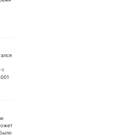
тался
-I
8001
ак
может
 Было