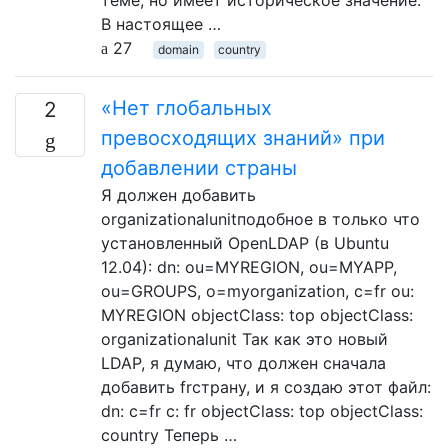
теме, но имеет историческое значение.
В настоящее …
27
domain
country
«Нет глобальных
2
превосходящих знаний» при
добавлении страны
Я должен добавить
organizationalunitподобное в только что
установленный OpenLDAP (в Ubuntu
12.04): dn: ou=MYREGION, ou=MYAPP,
ou=GROUPS, o=myorganization, c=fr ou:
MYREGION objectClass: top objectClass:
organizationalunit Так как это новый
LDAP, я думаю, что должен сначала
добавить frстрану, и я создаю этот файл:
dn: c=fr c: fr objectClass: top objectClass:
country Теперь …