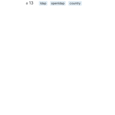
13
ldap
openldap
country