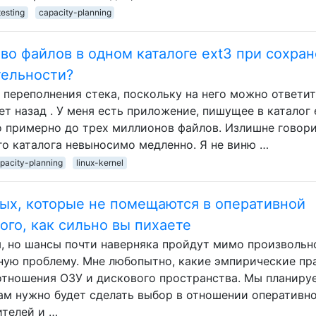
testing
capacity-planning
о файлов в одном каталоге ext3 при сохра
ельности?
 переполнения стека, поскольку на него можно ответит
ет назад . У меня есть приложение, пишущее в каталог 
 примерно до трех миллионов файлов. Излишне говори
го каталога невыносимо медленно. Я не виню …
pacity-planning
linux-kernel
ых, которые не помещаются в оперативной
ого, как сильно вы пихаете
ы, но шансы почти наверняка пройдут мимо произвольн
ную проблему. Мне любопытно, какие эмпирические пр
отношения ОЗУ и дискового пространства. Мы планиру
ам нужно будет сделать выбор в отношении оперативн
ителей и …