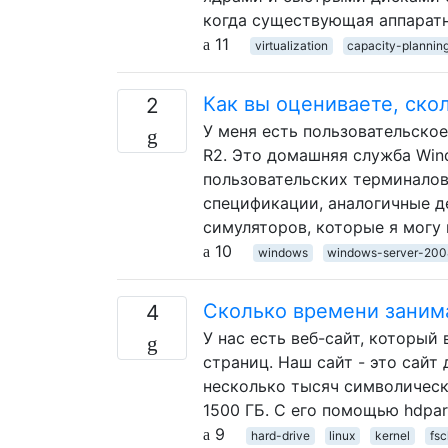
когда существующая аппаратн
11
virtualization
capacity-plannin
Как вы оцениваете, ско
2
У меня есть пользовательско
R2. Это домашняя служба Win
пользовательских терминалов
спецификации, аналогичные д
симуляторов, которые я могу 
10
windows
windows-server-200
Сколько времени занима
4
У нас есть веб-сайт, которы
страниц. Наш сайт - это сайт
несколько тысяч символическ
1500 ГБ. С его помощью hdpa
9
hard-drive
linux
kernel
fsc