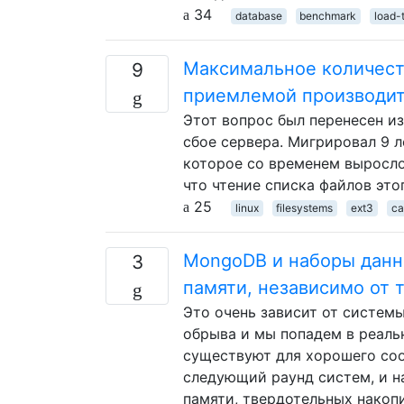
34
database
benchmark
load-
Максимальное количеств
9
приемлемой производит
Этот вопрос был перенесен из
сбое сервера. Мигрировал 9 л
которое со временем выросло
что чтение списка файлов это
25
linux
filesystems
ext3
ca
MongoDB и наборы данн
3
памяти, независимо от т
Это очень зависит от систем
обрыва и мы попадем в реаль
существуют для хорошего со
следующий раунд систем, и н
памяти, твердотельных накоп