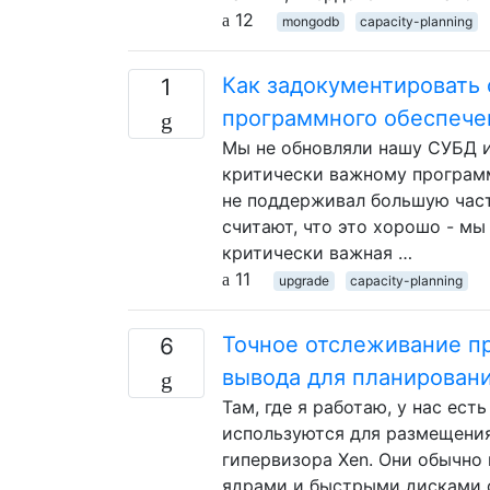
12
mongodb
capacity-planning
Как задокументировать
1
программного обеспече
Мы не обновляли нашу СУБД и
критически важному программ
не поддерживал большую част
считают, что это хорошо - мы
критически важная …
11
upgrade
capacity-planning
Точное отслеживание п
6
вывода для планирован
Там, где я работаю, у нас ес
используются для размещени
гипервизора Xen. Они обычно
ядрами и быстрыми дисками с