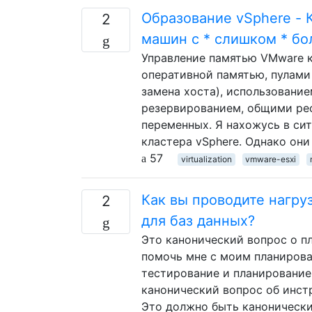
Образование vSphere - 
2
машин с * слишком * б
Управление памятью VMware к
оперативной памятью, пулами
замена хоста), использование
резервированием, общими ре
переменных. Я нахожусь в си
кластера vSphere. Однако он
57
virtualization
vmware-esxi
Как вы проводите нагру
2
для баз данных?
Это канонический вопрос о п
помочь мне с моим планирова
тестирование и планирование 
канонический вопрос об инстр
Это должно быть канонически