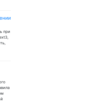
нении
ь при
ext3,
ть,
ого
авила
ем
ой