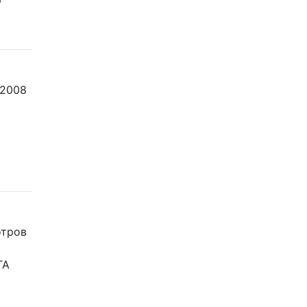
 2008
отров
TA