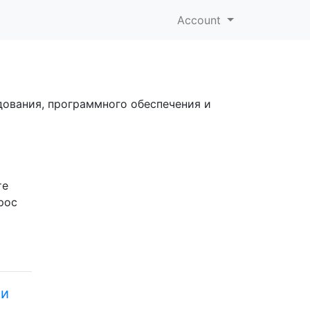
Account
дования, программного обеспечения и
те
рос
ти