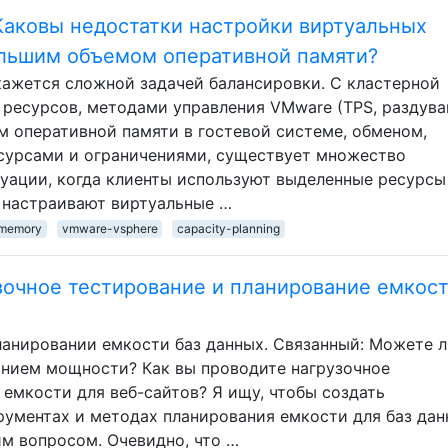
Каковы недостатки настройки виртуальных
ольшим объемом оперативной памяти?
ажется сложной задачей балансировки. С кластерной
 ресурсов, методами управления VMware (TPS, раздува
м оперативной памяти в гостевой системе, обменом,
сурсами и ограничениями, существует множество
туации, когда клиенты используют выделенные ресурсы
и настраивают виртуальные …
memory
vmware-vsphere
capacity-planning
зочное тестирование и планирование емкос
ланировании емкости баз данных. Связанный: Можете л
нием мощности? Как вы проводите нагрузочное
емкости для веб-сайтов? Я ищу, чтобы создать
ументах и ​​методах планирования емкости для баз дан
м вопросом. Очевидно, что …