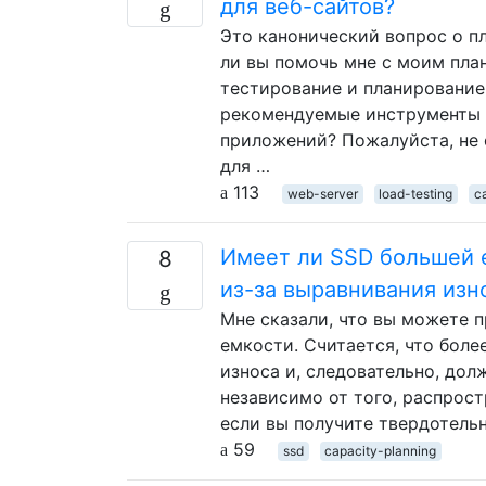
для веб-сайтов?
Это канонический вопрос о п
ли вы помочь мне с моим пла
тестирование и планирование
рекомендуемые инструменты и
приложений? Пожалуйста, не 
для …
113
web-server
load-testing
c
Имеет ли SSD большей 
8
из-за выравнивания изн
Мне сказали, что вы можете 
емкости. Считается, что бол
износа и, следовательно, до
независимо от того, распрост
если вы получите твердотель
59
ssd
capacity-planning