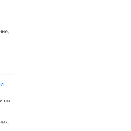
ние,
ти
и вы
ных.