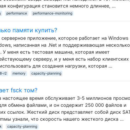
ая конфигурация становится немного длиннее, …
g
performance
performance-monitoring
лько памяти купить?
е серверное приложение, которое работает на Windows
dows, написанная на .Net и поддерживающая несколько
. У меня есть тестовая машина, которая имеет
ействующему серверу, и у меня есть набор клиентских
использовать для создания нагрузки, которая …
8-r2
memory
capacity-planning
ет fsck том?
й в настоящее время обслуживает 3-5 миллионов просм
 для обмена файлами, и он содержит 250 000 файлов и
их ссылок. Жесткий диск представляет собой диск SA
rmмы узнали, что скорость нашего жесткого диска …
k
capacity-planning