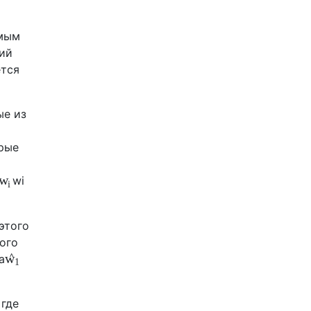
амым
ий
ется
ые из
орые
w
w
i
i
этого
ого
^
w
a
1
 где