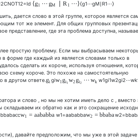
⟨
⋯
∣
⋯
⟩
g
g
R
12
CNOT
12
=
I
d
⟨
g
1
⋯
g
M
∣
R
1
⋯
⟩
1
M
1
ить, дается слово в этой группе, которое является с
ющим тот же элемент. Для общих групповых презентац
вое представление, где эта проблема доступна, называ
лее простую проблему. Если мы выбрасываем некотор
ся в форме где каждый из является словами только в
удалось сделать их короче, используя отношения, кот
 всю схему короче. Это похоже на самостоятельную
⋯
g
w
g
w
g
w
 в другом ответе.
g
i
w
1
g
i
1
w
2
g
i
2
⋯
w
k
i
1
2
k
i
i
1
2
атора и слово , но мы не хотим иметь дело с , вместо 
мы складываем их обратно как и это сокращение исходн
c
=
a
a
b
a
b
b
a
=
b
b
a
b
a
w
w
c
b
b
a
b
a
c
w
1
=
a
a
b
a
b
b
a
w
2
=
b
b
a
b
1
2
сти), давайте предположим, что мы уже в этой задаче