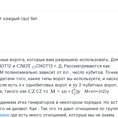
т каждый (qu) бит.
вные ворота, которые вам разрешено использовать. Дл
CNOT
NOT
12
и
CNOT
13
т. Д. Рассматриваются как
13
n
M
полиномиально зависит от
n
, число кубитов. Точна
детали того, какие типы ворот вы используете, и наск
x
y
сли есть
x
однобитовых ворот и
y
2-кубитных ворот,
n
C
Z
M
=
x
n
+
(
)
y
а, такого как
C
Z
то .
M
=
x
n
+
(
n
2
)
y
2
едением этих генераторов в некотором порядке. Но ест
о не делают. Как . Так что те дают отношения по групп
ение
где есть много отношений, которые мы не знаем.