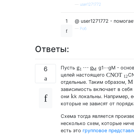
—
user1271772
1
@ user1271772 - помогае
—
Роб
Ответы:
⋯
g
g
Пусть
g
1
⋯
g
M
- осно
6
1
M
CNOT
целей настоящего
C
12
M
отдельные. Таким образом,
зависимость включает в себя 
k
они
k
локальны. Например, е
которые не зависят от порядк
Схема тогда является произв
несколько схем, которые ничег
есть это
групповое представл