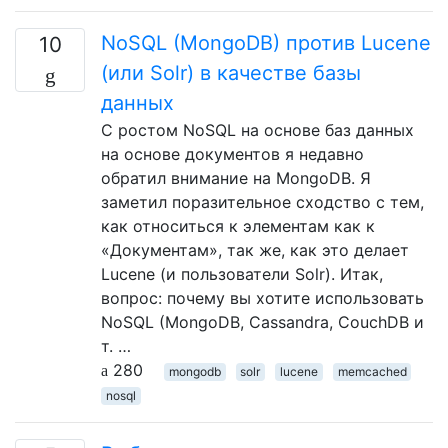
NoSQL (MongoDB) против Lucene
10
(или Solr) в качестве базы
данных
С ростом NoSQL на основе баз данных
на основе документов я недавно
обратил внимание на MongoDB. Я
заметил поразительное сходство с тем,
как относиться к элементам как к
«Документам», так же, как это делает
Lucene (и пользователи Solr). Итак,
вопрос: почему вы хотите использовать
NoSQL (MongoDB, Cassandra, CouchDB и
т. …
280
mongodb
solr
lucene
memcached
nosql