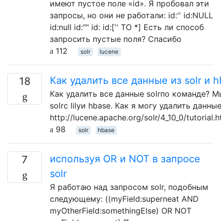
имеют пустое поле «id». Я пробовал эти
запросы, но они не работали: id:'' id:NULL
id:null id:"" id: id:['' TO *] Есть ли способ
запросить пустые поля? Спасибо
112
solr
lucene
Как удалить все данные из solr и 
18
Как удалить все данные solrпо команде? 
solrс lilyи hbase. Как я могу удалить данные
http://lucene.apache.org/solr/4_10_0/tutorial
98
solr
hbase
используя OR и NOT в запросе
7
solr
Я работаю над запросом solr, подобным
следующему: ((myField:superneat AND
myOtherField:somethingElse) OR NOT