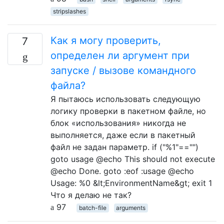
stripslashes
Как я могу проверить,
7
определен ли аргумент при
запуске / вызове командного
файла?
Я пытаюсь использовать следующую
логику проверки в пакетном файле, но
блок «использования» никогда не
выполняется, даже если в пакетный
файл не задан параметр. if ("%1"=="")
goto usage @echo This should not execute
@echo Done. goto :eof :usage @echo
Usage: %0 &lt;EnvironmentName&gt; exit 1
Что я делаю не так?
97
batch-file
arguments