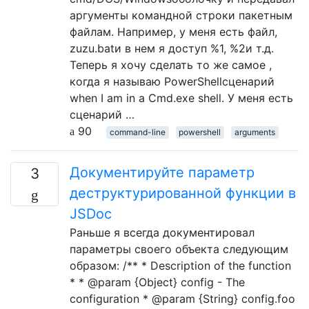
аргументы командной строки пакетным
файлам. Например, у меня есть файл,
zuzu.batи в нем я доступ %1, %2и т.д.
Теперь я хочу сделать то же самое ,
когда я называю PowerShellсценарий
when I am in a Cmd.exe shell. У меня есть
сценарий …
90
command-line
powershell
arguments
Документируйте параметр
3
деструктурированной функции в
JSDoc
Раньше я всегда документировал
параметры своего объекта следующим
образом: /** * Description of the function
* * @param {Object} config - The
configuration * @param {String} config.foo