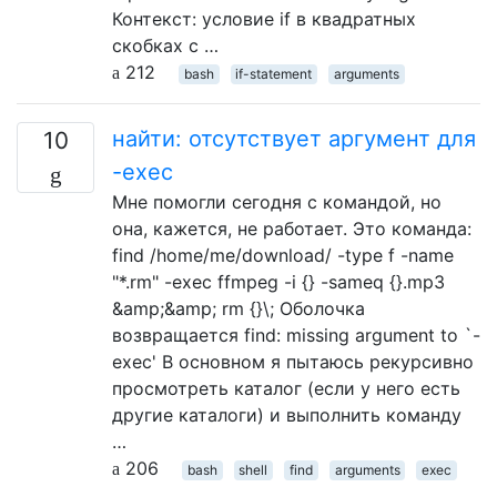
Контекст: условие if в квадратных
скобках с …
212
bash
if-statement
arguments
найти: отсутствует аргумент для
10
-exec
Мне помогли сегодня с командой, но
она, кажется, не работает. Это команда:
find /home/me/download/ -type f -name
"*.rm" -exec ffmpeg -i {} -sameq {}.mp3
&amp;&amp; rm {}\; Оболочка
возвращается find: missing argument to `-
exec' В основном я пытаюсь рекурсивно
просмотреть каталог (если у него есть
другие каталоги) и выполнить команду
…
206
bash
shell
find
arguments
exec