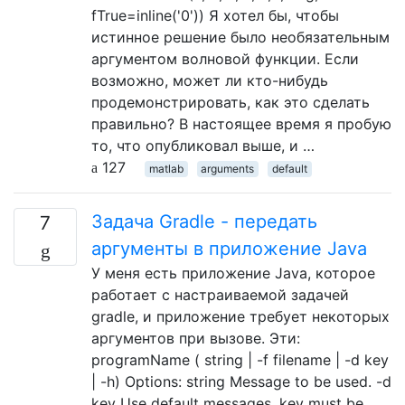
fTrue=inline('0')) Я хотел бы, чтобы
истинное решение было необязательным
аргументом волновой функции. Если
возможно, может ли кто-нибудь
продемонстрировать, как это сделать
правильно? В настоящее время я пробую
то, что опубликовал выше, и …
127
matlab
arguments
default
Задача Gradle - передать
7
аргументы в приложение Java
У меня есть приложение Java, которое
работает с настраиваемой задачей
gradle, и приложение требует некоторых
аргументов при вызове. Эти:
programName ( string | -f filename | -d key
| -h) Options: string Message to be used. -d
key Use default messages, key must be