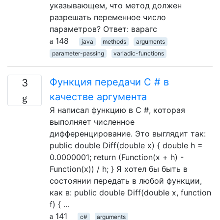
указывающем, что метод должен
разрешать переменное число
параметров? Ответ: варагс
148
java
methods
arguments
parameter-passing
variadic-functions
Функция передачи C # в
3
качестве аргумента
Я написал функцию в C #, которая
выполняет численное
дифференцирование. Это выглядит так:
public double Diff(double x) { double h =
0.0000001; return (Function(x + h) -
Function(x)) / h; } Я хотел бы быть в
состоянии передать в любой функции,
как в: public double Diff(double x, function
f) { …
141
c#
arguments