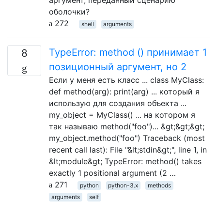
оболочки?
272
shell
arguments
TypeError: method () принимает 1
8
позиционный аргумент, но 2
Если у меня есть класс ... class MyClass:
def method(arg): print(arg) ... который я
использую для создания объекта ...
my_object = MyClass() ... на котором я
так называю method("foo")... &gt;&gt;&gt;
my_object.method("foo") Traceback (most
recent call last): File "&lt;stdin&gt;", line 1, in
&lt;module&gt; TypeError: method() takes
exactly 1 positional argument (2 …
271
python
python-3.x
methods
arguments
self