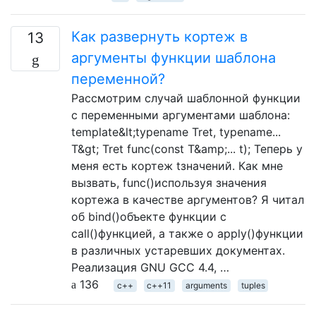
Как развернуть кортеж в
13
аргументы функции шаблона
переменной?
Рассмотрим случай шаблонной функции
с переменными аргументами шаблона:
template&lt;typename Tret, typename...
T&gt; Tret func(const T&amp;... t); Теперь у
меня есть кортеж tзначений. Как мне
вызвать, func()используя значения
кортежа в качестве аргументов? Я читал
об bind()объекте функции с
call()функцией, а также о apply()функции
в различных устаревших документах.
Реализация GNU GCC 4.4, …
136
c++
c++11
arguments
tuples