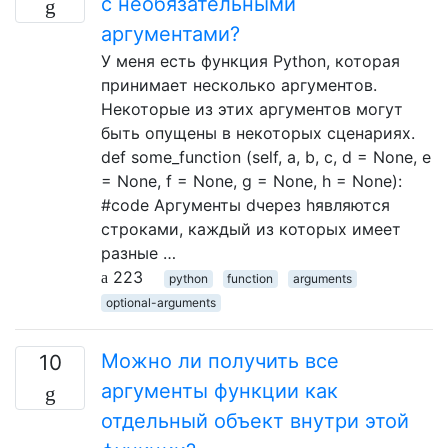
с необязательными
аргументами?
У меня есть функция Python, которая
принимает несколько аргументов.
Некоторые из этих аргументов могут
быть опущены в некоторых сценариях.
def some_function (self, a, b, c, d = None, e
= None, f = None, g = None, h = None):
#code Аргументы dчерез hявляются
строками, каждый из которых имеет
разные …
223
python
function
arguments
optional-arguments
Можно ли получить все
10
аргументы функции как
отдельный объект внутри этой