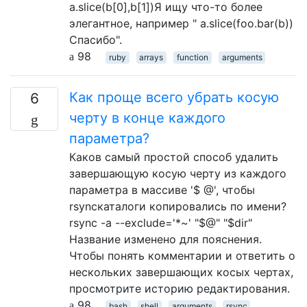
a.slice(b[0],b[1])Я ищу что-то более
элегантное, например " a.slice(foo.bar(b))
Спасибо".
98
ruby
arrays
function
arguments
Как проще всего убрать косую
6
черту в конце каждого
параметра?
Каков самый простой способ удалить
завершающую косую черту из каждого
параметра в массиве '$ @', чтобы
rsyncкаталоги копировались по имени?
rsync -a --exclude='*~' "$@" "$dir"
Название изменено для пояснения.
Чтобы понять комментарии и ответить о
нескольких завершающих косых чертах,
просмотрите историю редактирования.
98
bash
shell
arguments
rsync