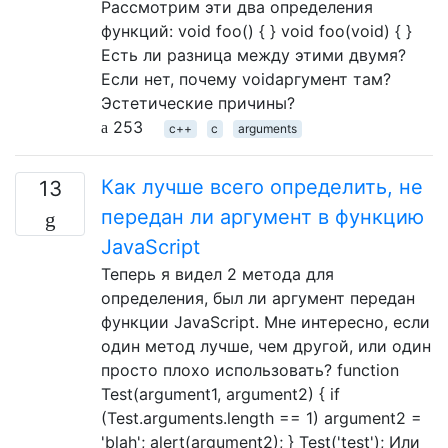
Рассмотрим эти два определения
функций: void foo() { } void foo(void) { }
Есть ли разница между этими двумя?
Если нет, почему voidаргумент там?
Эстетические причины?
253
c++
c
arguments
Как лучше всего определить, не
13
передан ли аргумент в функцию
JavaScript
Теперь я видел 2 метода для
определения, был ли аргумент передан
функции JavaScript. Мне интересно, если
один метод лучше, чем другой, или один
просто плохо использовать? function
Test(argument1, argument2) { if
(Test.arguments.length == 1) argument2 =
'blah'; alert(argument2); } Test('test'); Или