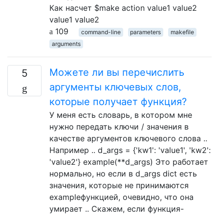
Как насчет $make action value1 value2
value1 value2
109
command-line
parameters
makefile
arguments
Можете ли вы перечислить
5
аргументы ключевых слов,
которые получает функция?
У меня есть словарь, в котором мне
нужно передать ключи / значения в
качестве аргументов ключевого слова ..
Например .. d_args = {'kw1': 'value1', 'kw2':
'value2'} example(**d_args) Это работает
нормально, но если в d_args dict есть
значения, которые не принимаются
exampleфункцией, очевидно, что она
умирает .. Скажем, если функция-