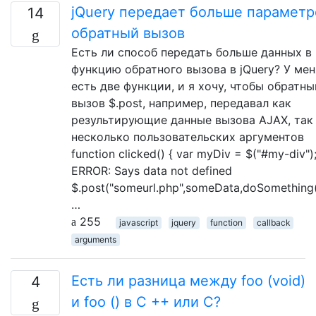
jQuery передает больше параметр
14
обратный вызов
Есть ли способ передать больше данных в
функцию обратного вызова в jQuery? У мен
есть две функции, и я хочу, чтобы обратны
вызов $.post, например, передавал как
результирующие данные вызова AJAX, так
несколько пользовательских аргументов
function clicked() { var myDiv = $("#my-div");
ERROR: Says data not defined
$.post("someurl.php",someData,doSomething(
…
255
javascript
jquery
function
callback
arguments
Есть ли разница между foo (void)
4
и foo () в C ++ или C?