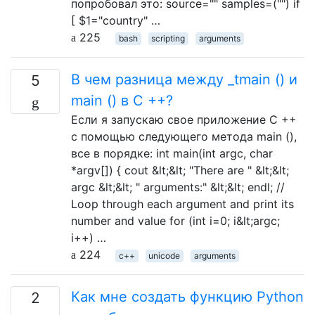
попробовал это: source="" samples=("") if
[ $1="country" …
225
bash
scripting
arguments
В чем разница между _tmain () и
5
main () в C ++?
Если я запускаю свое приложение C ++
с помощью следующего метода main (),
все в порядке: int main(int argc, char
*argv[]) { cout &lt;&lt; "There are " &lt;&lt;
argc &lt;&lt; " arguments:" &lt;&lt; endl; //
Loop through each argument and print its
number and value for (int i=0; i&lt;argc;
i++) …
224
c++
unicode
arguments
Как мне создать функцию Python
2