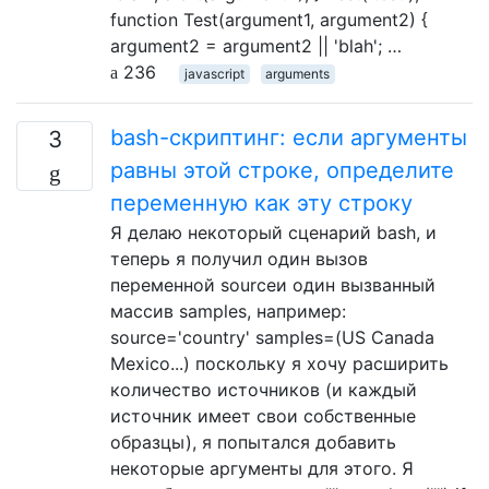
function Test(argument1, argument2) {
argument2 = argument2 || 'blah'; …
236
javascript
arguments
bash-скриптинг: если аргументы
3
равны этой строке, определите
переменную как эту строку
Я делаю некоторый сценарий bash, и
теперь я получил один вызов
переменной sourceи один вызванный
массив samples, например:
source='country' samples=(US Canada
Mexico...) поскольку я хочу расширить
количество источников (и каждый
источник имеет свои собственные
образцы), я попытался добавить
некоторые аргументы для этого. Я