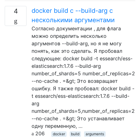
docker build с --build-arg с
4
несколькими аргументами
Согласно документации , для флага
можно определить несколько
аргументов --build-arg, но я не могу
понять, как это сделать. Я пробовал
следующее: docker build -t essearch/ess-
elasticsearch:1.7.6 --build-arg
number_of_shards=5 number_of_replicas=2
--no-cache . =&gt; Это возвращает
ошибку. Я также пробовал: docker build -
t essearch/ess-elasticsearch:1.7.6 --build-
arg
number_of_shards=5,number_of_replicas=2
--no-cache . =&gt; Это устанавливает
одну переменную, …
206
docker
build
arguments