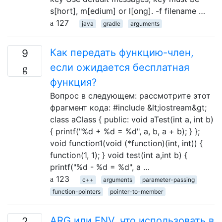
s[hort], m[edium] or l[ong]. -f filename …
127
java
gradle
arguments
Как передать функцию-член,
9
если ожидается бесплатная
функция?
Вопрос в следующем: рассмотрите этот
фрагмент кода: #include &lt;iostream&gt;
class aClass { public: void aTest(int a, int b)
{ printf("%d + %d = %d", a, b, a + b); } };
void function1(void (*function)(int, int)) {
function(1, 1); } void test(int a,int b) {
printf("%d - %d = %d", a …
123
c++
arguments
parameter-passing
function-pointers
pointer-to-member
ARG или ENV, что использовать в
2