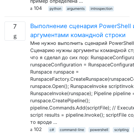
пример определена …
104
python
arguments
introspection
Выполнение сценария PowerShell и
7
аргументами командной строки
Мне нужно выполнить сценарий PowerShell 
Сценарию нужны аргументы командной ст
что я сделал до сих пор: RunspaceConfigura
runspaceConfiguration = RunspaceConfigurati
Runspace runspace =
RunspaceFactory.CreateRunspace(runspaceCo
runspace.Open(); RunspaceInvoke scriptInvo
RunspaceInvoke(runspace); Pipeline pipeline 
runspace.CreatePipeline();
pipeline.Commands.Add(scriptFile); // Execut
script results = pipeline.Invoke(); scriptFile
то вроде …
102
c#
command-line
powershell
scripting