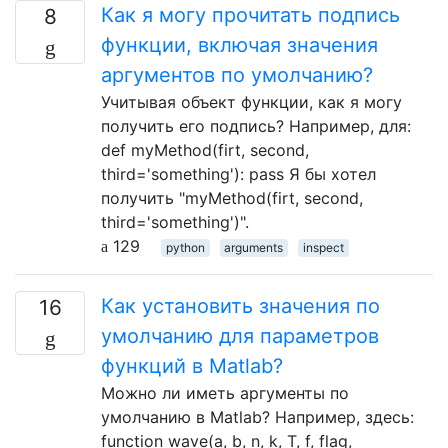
Как я могу прочитать подпись
8
функции, включая значения
аргументов по умолчанию?
Учитывая объект функции, как я могу
получить его подпись? Например, для:
def myMethod(firt, second,
third='something'): pass Я бы хотел
получить "myMethod(firt, second,
third='something')".
129
python
arguments
inspect
Как установить значения по
16
умолчанию для параметров
функций в Matlab?
Можно ли иметь аргументы по
умолчанию в Matlab? Например, здесь:
function wave(a, b, n, k, T, f, flag,