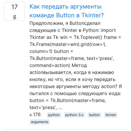
Как передать аргументы
17
команде Button в Tkinter?
Предположим, я Buttonсделал
следующее с Tkinter в Python: import
Tkinter as Tk win = Tk.Toplevel() frame =
Tk.Frame(master=win).grid(row=1,
column=1) button =
Tk.Button(master=frame, text='press',
command=action) Метод
actionвызывается, когда я нажимаю
кнопку, но что, если я хочу передать
некоторые аргументы методу action? Я
пытался с помощью следующего кода:
button = Tk.Button(master=frame,
text='press', …
176
python
python-3.x
button
tkinter
arguments