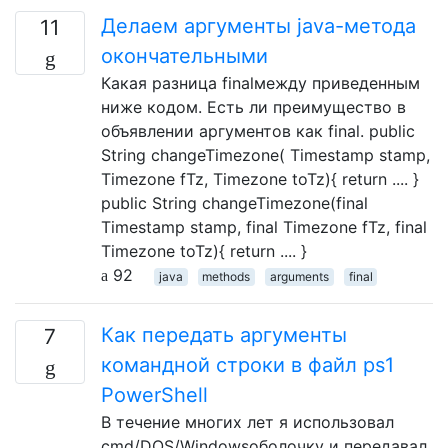
Делаем аргументы java-метода
11
окончательными
Какая разница finalмежду приведенным
ниже кодом. Есть ли преимущество в
объявлении аргументов как final. public
String changeTimezone( Timestamp stamp,
Timezone fTz, Timezone toTz){ return .... }
public String changeTimezone(final
Timestamp stamp, final Timezone fTz, final
Timezone toTz){ return .... }
92
java
methods
arguments
final
Как передать аргументы
7
командной строки в файл ps1
PowerShell
В течение многих лет я использовал
cmd/DOS/Windowsоболочку и передавал