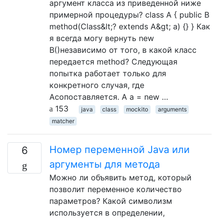
аргумент класса из приведенной ниже
примерной процедуры? class A { public B
method(Class&lt;? extends A&gt; a) {} } Как
я всегда могу вернуть new
B()независимо от того, в какой класс
передается method? Следующая
попытка работает только для
конкретного случая, где
Aсопоставляется. A a = new …
153
java
class
mockito
arguments
matcher
Номер переменной Java или
6
аргументы для метода
Можно ли объявить метод, который
позволит переменное количество
параметров? Какой символизм
используется в определении,