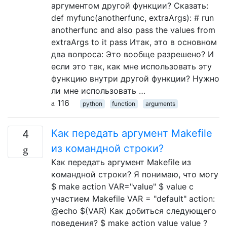
аргументом другой функции? Сказать:
def myfunc(anotherfunc, extraArgs): # run
anotherfunc and also pass the values from
extraArgs to it pass Итак, это в основном
два вопроса: Это вообще разрешено? И
если это так, как мне использовать эту
функцию внутри другой функции? Нужно
ли мне использовать …
116
python
function
arguments
Как передать аргумент Makefile
4
из командной строки?
Как передать аргумент Makefile из
командной строки? Я понимаю, что могу
$ make action VAR="value" $ value с
участием Makefile VAR = "default" action:
@echo $(VAR) Как добиться следующего
поведения? $ make action value value ?