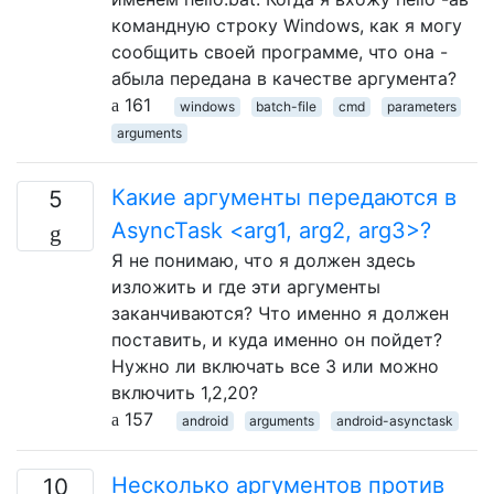
командную строку Windows, как я могу
сообщить своей программе, что она -
aбыла передана в качестве аргумента?
161
windows
batch-file
cmd
parameters
arguments
Какие аргументы передаются в
5
AsyncTask <arg1, arg2, arg3>?
Я не понимаю, что я должен здесь
изложить и где эти аргументы
заканчиваются? Что именно я должен
поставить, и куда именно он пойдет?
Нужно ли включать все 3 или можно
включить 1,2,20?
157
android
arguments
android-asynctask
Несколько аргументов против
10