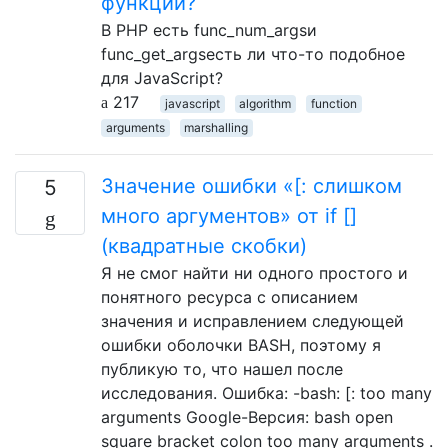
функции?
В PHP есть func_num_argsи
func_get_argsесть ли что-то подобное
для JavaScript?
217
javascript
algorithm
function
arguments
marshalling
Значение ошибки «[: слишком
5
много аргументов» от if []
(квадратные скобки)
Я не смог найти ни одного простого и
понятного ресурса с описанием
значения и исправлением следующей
ошибки оболочки BASH, поэтому я
публикую то, что нашел после
исследования. Ошибка: -bash: [: too many
arguments Google-Версия: bash open
square bracket colon too many arguments .