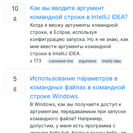
Как вы вводите аргумент
10
командной строки в IntelliJ IDEA?
Когда я ввожу аргументы командной
строки, в Eclipse, используя
конфигурацию запуска. Но я не знаю, как
мне ввести аргументы командной
строки в IntelliJ IDEA.
173
command-line
arguments
intellij-idea
Использование параметров в
5
командных файлах в командной
строке Windows
В Windows, как вы получаете доступ к
аргументам, передаваемым при запуске
командного файла? Например,
допустим, у меня есть программа с
именем hello.bat. Когда я вхожу hello -aв