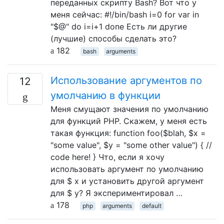
переданных скрипту Bash? Вот что у
меня сейчас: #!/bin/bash i=0 for var in
"$@" do i=i+1 done Есть ли другие
(лучшие) способы сделать это?
182
bash
arguments
Использование аргументов по
12
умолчанию в функции
Меня смущают значения по умолчанию
для функций PHP. Скажем, у меня есть
такая функция: function foo($blah, $x =
"some value", $y = "some other value") { //
code here! } Что, если я хочу
использовать аргумент по умолчанию
для $ x и установить другой аргумент
для $ y? Я экспериментировал …
178
php
arguments
default