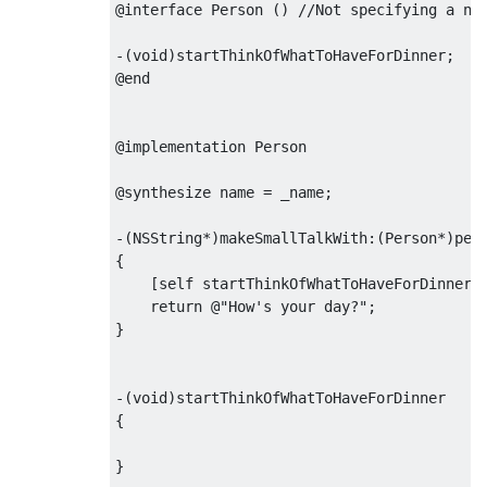
@interface
Person
 () //
Not
specifying
a
na
-(
void
@end
@implementation
Person
@synthesize
 name = _name;

-(
NSString
*)makeSmallTalkWith:(Person*)pers
{

    [
self
 startThinkOfWhatToHaveForDinner];
return
@"How's your day?"
;

}

-(
void
)startThinkOfWhatToHaveForDinner

{

}
