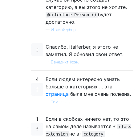
категорию, а вы этого не хотите.
будет
@interface Person ()
достаточно.
—
Итаи Фербер,
Спасибо, itaiferber, я этого не
заметил. Я обновил свой ответ.
—
Бенедикт Коэн,
4
Если людям интересно узнать
больше о категориях ... эта
страница
была мне очень полезна.
—
Тим
1
Если в скобках ничего нет, то это
на самом деле называется «
class
не а»
extension
category