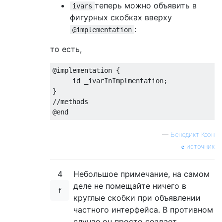
теперь можно объявить в
ivars
фигурных скобках вверху
:
@implementation
то есть,
@implementation
{ 

id
 _ivarInImplmentation;

//methods
@end
—
Бенедикт Коэн
источник
4
Небольшое примечание, на самом
деле не помещайте ничего в
круглые скобки при объявлении
частного интерфейса. В противном
случае он просто создает