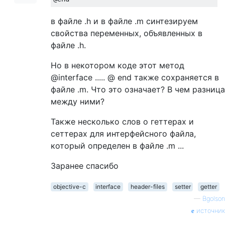
в файле .h и в файле .m синтезируем
свойства переменных, объявленных в
файле .h.
Но в некотором коде этот метод
@interface ..... @ end также сохраняется в
файле .m. Что это означает? В чем разница
между ними?
Также несколько слов о геттерах и
сеттерах для интерфейсного файла,
который определен в файле .m ...
Заранее спасибо
objective-c
interface
header-files
setter
getter
—
Bgolson
источник