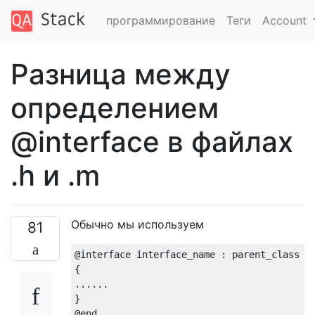
программирование
Теги
Account
Разница между
определением
@interface в файлах
.h и .m
Обычно мы используем
81
@interface
interface_name
 : 
parent_class
 <
{

......

@end