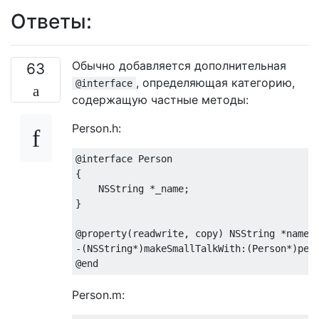
Ответы:
Обычно добавляется дополнительная
63
, определяющая категорию,
@interface
содержащую частные методы:
Person.h:
@interface
Person
{

NSString
 *_name;

}

@property
(
readwrite
, 
copy
) 
NSString
 *name;

-(
NSString
@end
Person.m: