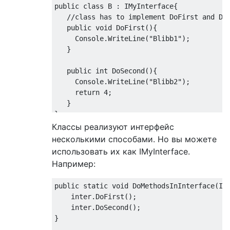
public class B : IMyInterface{

   //class has to implement DoFirst and DoS
   public void DoFirst(){

     Console.WriteLine("Blibb1");  

   }

   public int DoSecond(){

     Console.WriteLine("Blibb2");  

     return 4;

   }

Классы реализуют интерфейс
несколькими способами. Но вы можете
использовать их как IMyInterface.
Например:
public static void DoMethodsInInterface(IMy
    inter.DoFirst();

    inter.DoSecond();

}
