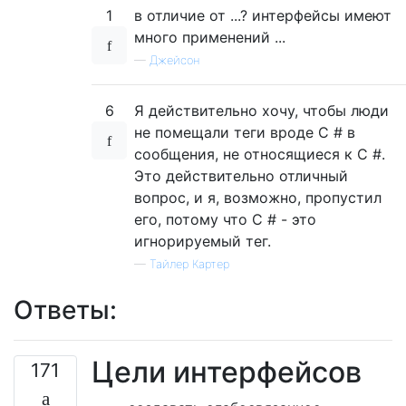
1
в отличие от ...? интерфейсы имеют
много применений ...
—
Джейсон
6
Я действительно хочу, чтобы люди
не помещали теги вроде C # в
сообщения, не относящиеся к C #.
Это действительно отличный
вопрос, и я, возможно, пропустил
его, потому что C # - это
игнорируемый тег.
—
Тайлер Картер
Ответы:
Цели интерфейсов
171