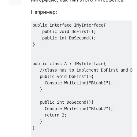
Например:
public interface IMyInterface{

    public void DoFirst();

    public int DoSecond();

}

public class A : IMyInterface{

   //class has to implement DoFirst and DoS
   public void DoFirst(){

     Console.WriteLine("Blubb1");  

   }

   public int DoSecond(){

     Console.WriteLine("Blubb2");

     return 2;  

   }

}
