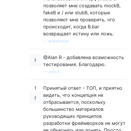
позволяет мне создавать mockB,
fakeB и / или stubB, которые
позволяют мне проверить, что
происходит, когда B.bar
возвращает истину или ложь.
—
aridlehoover
@Alan R - добавлена ​​возможность
тестирования. Благодарю.
—
John K
1
Принятый ответ - ТОП, и приятно
видеть, что концепция не
отбрасывается, поскольку
большинство материалов
руководящих принципов
разработки фреймворков не могут
ее объяснить или понять. Просто