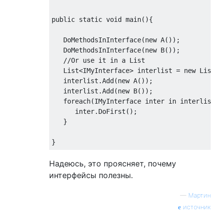
public static void main(){

   DoMethodsInInterface(new A());

   DoMethodsInInterface(new B());

   //Or use it in a List

   List<IMyInterface> interlist = new List<
   interlist.Add(new A());

   interlist.Add(new B());

   foreach(IMyInterface inter in interlist)
      inter.DoFirst();

   }

Надеюсь, это проясняет, почему
интерфейсы полезны.
—
Мартин
источник