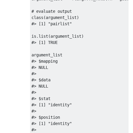
# evaluate output
class
#> [1] "pairlist"
is.list
#> [1] TRUE
#> $mapping
#> NULL
#> 
#> $data
#> NULL
#> 
#> $stat
#> [1] "identity"
#> 
#> $position
#> [1] "identity"
#> 