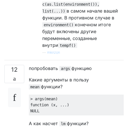
c(as.list(environment()),
в самом начале вашей
list(...))
функции. В противном случае в
конечном итоге
environment()
будут включены другие
переменные, созданные
внутри
tempf()
—
mkirzon
попробовать
функцию
12
args
Какие аргументы в пользу
функции?
mean
function
NULL
А как насчет
функции?
lm