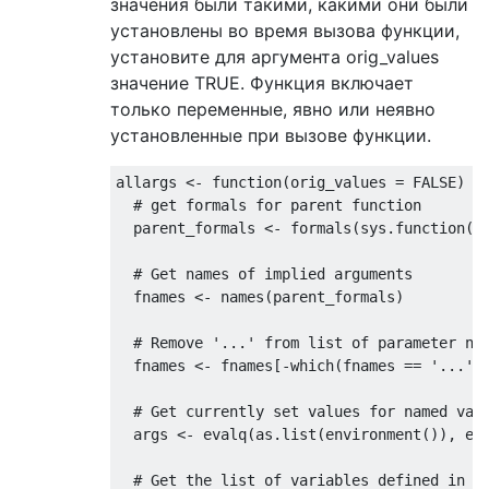
значения были такими, какими они были
установлены во время вызова функции,
установите для аргумента orig_values ​​
значение TRUE. Функция включает
только переменные, явно или неявно
установленные при вызове функции.
allargs <- 
function
(orig_values = 
FALSE
) {

# get formals for parent function
  parent_formals <- formals(sys.function(s
# Get names of implied arguments
  fnames <- 
names
(parent_formals)

# Remove '...' from list of parameter na
  fnames <- fnames[-which(fnames == 
'...'
)]
# Get currently set values for named var
  args <- evalq(as.list(environment()), env
# Get the list of variables defined in '