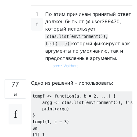
1
По этим причинам принятый ответ
должен быть от @ user399470,
который использует,
c(as.list(environment()),
который фиксирует как
list(...))
аргументы по умолчанию, так и
предоставленные аргументы.
—
Lorenz Walthert
Одно из решений - использовать:
77
tempf <- 
function
(a, b = 
2
, ...) {

    argg <- 
c
(as.list(environment()), 
list
    print(argg)

}

tempf(
1
, 
c
 = 
3
)

$a

[
1
] 
1