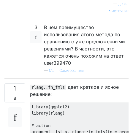
—
девка
источник
3
В чем преимущество
использования этого метода по
сравнению с уже предложенными
решениями? В частности, это
кажется очень похожим на ответ
user399470
—
Мэтт Саммерсгилл
дает краткое и ясное
1
rlang::fn_fmls
решение:
library(ggplot2)

library(rlang)

# action
argument_list <- rlang::fn_fmls(fn = geom_p