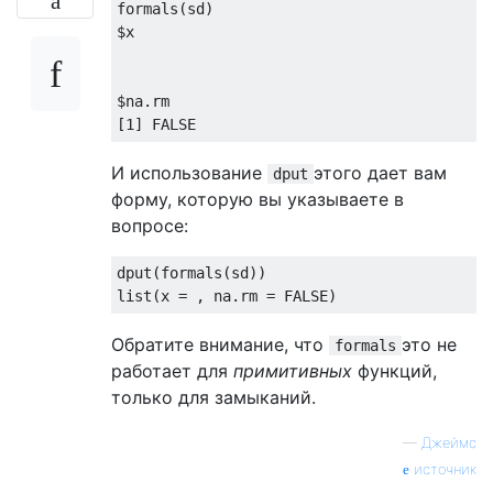
  cat(
"Values as defined at the time of th
formals(sd)

  print(allargs(
T
))

$x

}

tempf(
1
, 
c
 = 
3
)

$na.rm

[
1
] 
FALSE
Currently set values defined 
in
call
 or for
$a

И использование
этого дает вам
dput
[
1
] 
1
форму, которую вы указываете в
вопросе:
$b

[
1
] 
3
list
(x = , na.rm = 
FALSE
$
c
[
1
] 
3
Обратите внимание, что
это не
formals
работает для
примитивных
функций,
Values as defined at the time of the 
call
только для замыканий.
$a

[
1
] 
1
—
Джеймс
$b

источник
[
1
] 
2