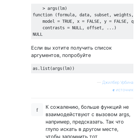
function
 (formula, data, subset, weights, 
    model = 
TRUE
, x = 
FALSE
, y = 
FALSE
, qr
    contrasts = 
NULL
NULL
Если вы хотите получить список
аргументов, попробуйте
—
Джилбер Урбина
источник
К сожалению, больше функций не
взаимодействуют с вызовом args,
например, предсказать. Так что
глупо искать в другом месте,
чтобы запомнить тот