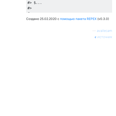
#> $...
#> 
#> 
Создано 25.02.2020 с
#> $na.rm
помощью пакета REPEX
(v0.3.0)
#> [1] FALSE
#> 
—
avallecam
#> $show.legend
источник
#> [1] NA
#> 
#> $inherit.aes
#> [1] TRUE