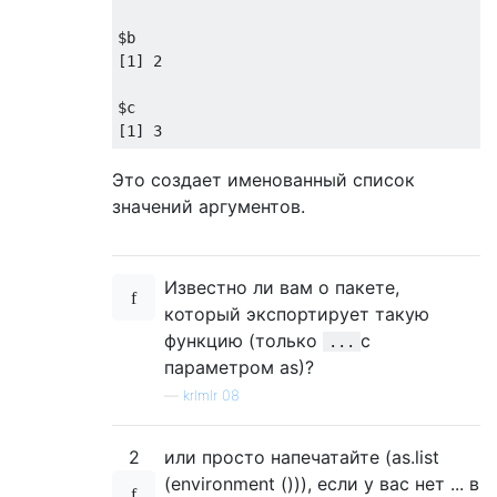
$b

[
1
] 
2
$
c
[
1
] 
3
Это создает именованный список
значений аргументов.
Известно ли вам о пакете,
который экспортирует такую ​​
функцию (только
с
...
параметром as)?
—
krlmlr 08
2
или просто напечатайте (as.list
(environment ())), если у вас нет ... в