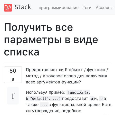
программирование
Теги
Account
Получить все
параметры в виде
списка
Предоставляет ли R объект / функцию /
80
метод / ключевое слово для получения
всех аргументов функции?
Используя пример:
function(a,
предоставит
и,
а
b="default", ...)
a
b
также
в функциональной среде. Есть
...
ли утверждение, подобное