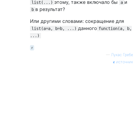
этому, также включало бы
и
list(...)
a
в результат?
b
Или другими словами: сокращение для
данного
list(a=a, b=b, ...)
function(a, b,
...)
r
—
Лукас Гребе
источник