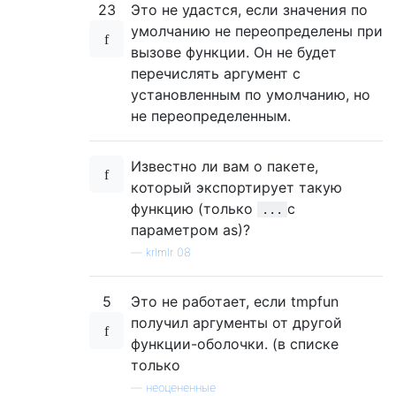
23
Это не удастся, если значения по
$...$d

[
1
] 
4
умолчанию не переопределены при
вызове функции. Он не будет
перечислять аргумент с
установленным по умолчанию, но
не переопределенным.
Известно ли вам о пакете,
который экспортирует такую ​​
функцию (только
с
...
параметром as)?
—
krlmlr 08
5
Это не работает, если tmpfun
получил аргументы от другой
функции-оболочки. (в списке
только
—
неоцененные