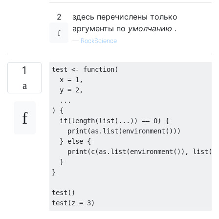
2
здесь перечислены только
$
c
аргументы по
умолчанию
.
[
1
] 
3
—
RockScience
1
test <- 
function
(

  x = 
1
,

  y = 
2
,

  ...

) {

if
(
length
(
list
(...)) == 
0
) {

    print(as.list(environment()))

  } 
else
 {

    print(
c
(as.list(environment()), 
list
(..
  }

}

test()

test(z = 
3