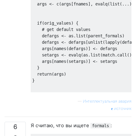
  args <- 
c
(args[fnames], evalq(
list
(...),
if
(orig_values) {

# get default values
    defargs <- as.list(parent_formals)

    defargs <- defargs[unlist(lapply(defar
    args[
names
(defargs)] <- defargs

    setargs <- evalq(as.list(match.call())
    args[
names
(setargs)] <- setargs

  }

return
(args)

}

tempf <- 
function
(a, b = 
2
, ...) {

—
Интеллектуальная авария
  d <- 5

источник
  b <- 3

Я считаю, что вы ищете
:
  cat(
"Currently set values defined in cal
6
formals
  print(allargs())
