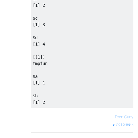
[
1
] 
2
$
c
[
1
] 
3
$d

[
1
] 
4
[[
1
]]

tmpfun

$a

[
1
] 
1
$b

[
1
] 
2
$...

—
Грег Сноу
$...$
c
источник
[
1
] 
3