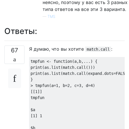
неясно, поэтому у вас есть 3 разных
типа ответов на все эти 3 варианта.
—
TMS
Ответы:
Я думаю, что вы хотите
:
67
match.call
tmpfun <- 
function
(a,b,...) {

print(as.list(match.call()))

print(as.list(match.call(expand.dots=
FALSE
)
}

> tmpfun(a=
1
, b=
2
, 
c
=
3
, d=
4
)

[[
1
]]

tmpfun

$a

[
1
] 
1
$b
