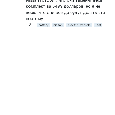
Nissan говорит, что они заменят весь
комплект за 5499 долларов, но я не
верю, что они всегда будут делать это,
поэтому …
8
battery
nissan
electric-vehicle
leaf