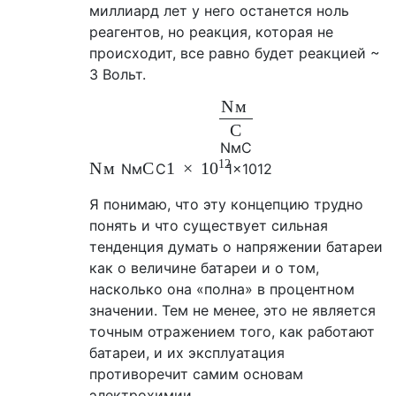
миллиард лет у него останется ноль
реагентов, но реакция, которая не
происходит, все равно будет реакцией ~
3 Вольт.
N
м
С
N
м
С
12
N
м
С
1
×
10
N
м
С
1
×
10
12
Я понимаю, что эту концепцию трудно
понять и что существует сильная
тенденция думать о напряжении батареи
как о величине батареи и о том,
насколько она «полна» в процентном
значении. Тем не менее, это не является
точным отражением того, как работают
батареи, и их эксплуатация
противоречит самим основам
электрохимии.