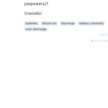
разряжать)?
Спасибо!
batteries
lithium-ion
discharge
battery-chemistry
over-discharge
—
XSRF
источник