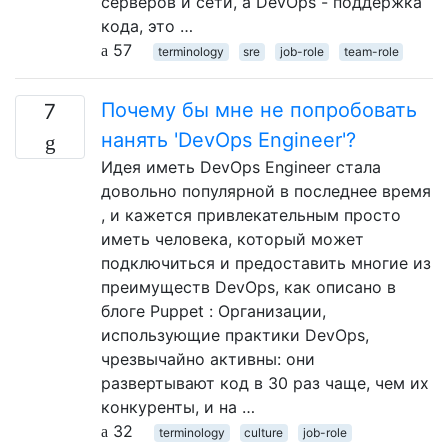
серверов и сети, а DevOps - поддержка
кода, это …
57
terminology
sre
job-role
team-role
Почему бы мне не попробовать
7
нанять 'DevOps Engineer'?
Идея иметь DevOps Engineer стала
довольно популярной в последнее время
, и кажется привлекательным просто
иметь человека, который может
подключиться и предоставить многие из
преимуществ DevOps, как описано в
блоге Puppet : Организации,
использующие практики DevOps,
чрезвычайно активны: они
развертывают код в 30 раз чаще, чем их
конкуренты, и на …
32
terminology
culture
job-role