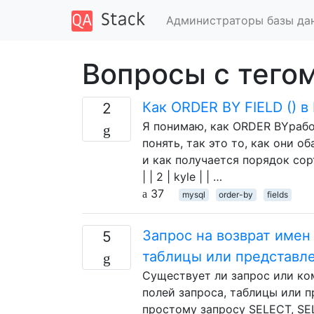
Администраторы базы да
Вопросы с тегом
Как ORDER BY FIELD () 
2
Я понимаю, как ORDER BYработ
понять, так это то, как они 
и как получается порядок сортир
| | 2 | kyle | | …
37
mysql
order-by
fields
Запрос на возврат имен
5
таблицы или представл
Существует ли запрос или ко
полей запроса, таблицы или 
простому запросу SELECT, SE