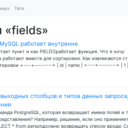
нных
Теги
 «fields»
в MySQL работает внутренне
ает пункт и как FIELD()работает функция. Что я хочу
оба работают вместе для сортировки. Как извлекаются с
овки +----+---------+ | id | name | +----+---------+ | 1 
 выходных столбцов и типов данных запроса
ения
манда PostgreSQL, которая возвращает имена полей и 
представления? Например, решение, если оно применяет
LECT * from personдолжно возвращать список вроде: C