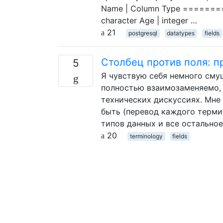
Name | Column Type ========
character Age | integer …
21
postgresql
datatypes
fields
Столбец против поля: п
5
Я чувствую себя немного сму
полностью взаимозаменяемо, 
технических дискуссиях. Мне 
быть (перевод каждого терми
типов данных и все остальное
20
terminology
fields