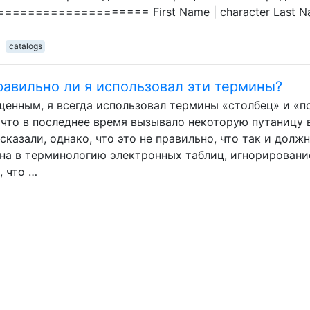
=================== First Name | character Last N
catalogs
равильно ли я использовал эти термины?
щенным, я всегда использовал термины «столбец» и «п
что в последнее время вызывало некоторую путаницу 
сказали, однако, что это не правильно, что так и долж
на в терминологию электронных таблиц, игнорировани
, что …