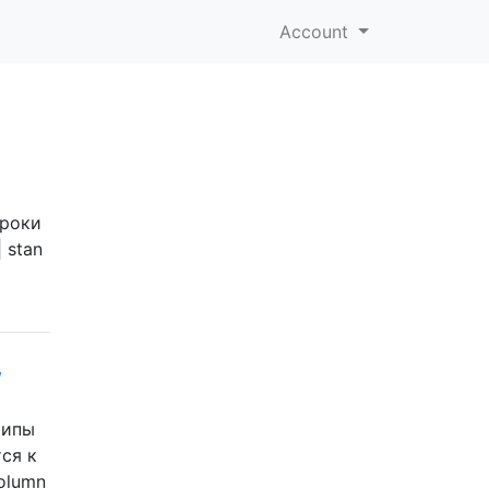
Account
троки
| stan
,
типы
ся к
olumn