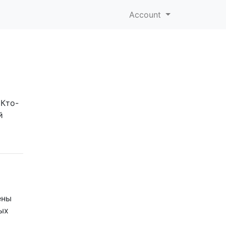
Account
 Кто-
й
ены
ых