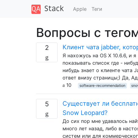
Apple
Теги
Вопросы с тегом
Клиент чата jabber, ко
2
Я нахожусь на OS X 10.6.6, и я
показывать список где - нибу
нибудь знает о клиенте чата 
ответ внизу страницы;) Да, А
10
software-recommendation
sno
Существует ли бесплатн
5
Snow Leopard?
До сих пор мне удавалось на
много лет назад, либо в наст
систем или для коммерческого