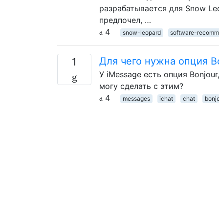
разрабатывается для Snow Leop
предпочел, …
4
snow-leopard
software-recomm
Для чего нужна опция Bo
1
У iMessage есть опция Bonjour,
могу сделать с этим?
4
messages
ichat
chat
bonj