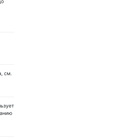
до
, см.
льзует
чанию