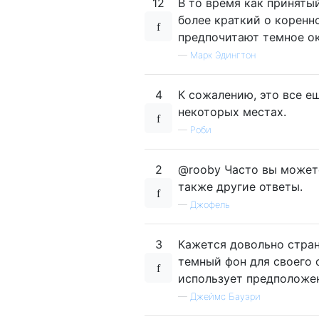
12
В то время как приняты
более краткий о коренн
предпочитают темное ок
—
Марк Эдингтон
4
К сожалению, это все е
некоторых местах.
—
Роби
2
@rooby Часто вы можете
также другие ответы.
—
Джофель
3
Кажется довольно стран
темный фон для своего 
использует предположен
—
Джеймс Бауэри