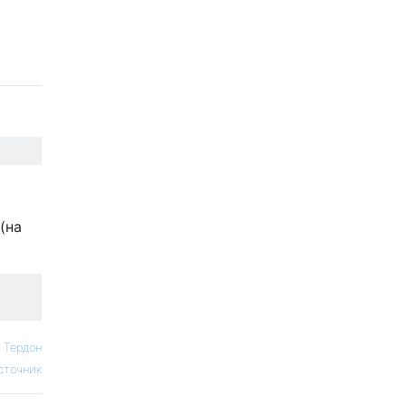
(на
—
Тердон
сточник