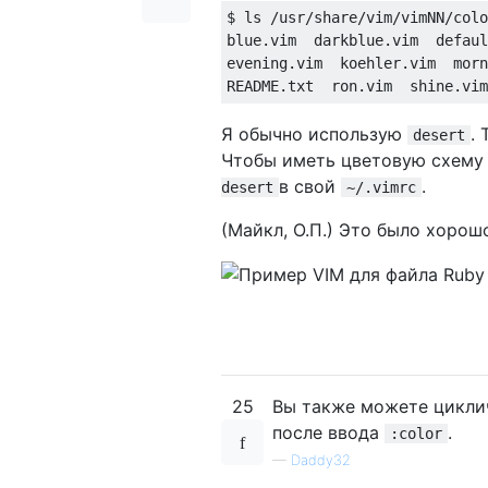
$ ls /usr/share/vim/vimNN/colo
blue.vim  darkblue.vim  defaul
evening.vim  koehler.vim  morn
Я обычно использую
.
desert
Чтобы иметь цветовую схему
в свой
.
desert
~/.vimrc
(Майкл, О.П.) Это было хорош
25
Вы также можете цикли
после ввода
.
:color
—
Daddy32