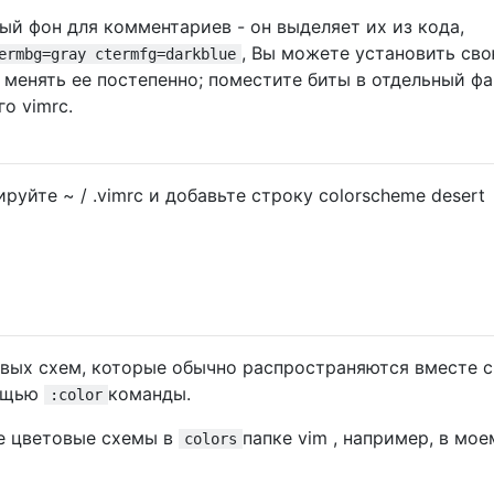
ый фон для комментариев - он выделяет их из кода,
, Вы можете установить св
ermbg=gray ctermfg=darkblue
 менять ее постепенно; поместите биты в отдельный фа
го vimrc.
уйте ~ / .vimrc и добавьте строку colorscheme desert
ых схем, которые обычно распространяются вместе с 
мощью
команды.
:color
е цветовые схемы в
папке vim , например, в мое
colors