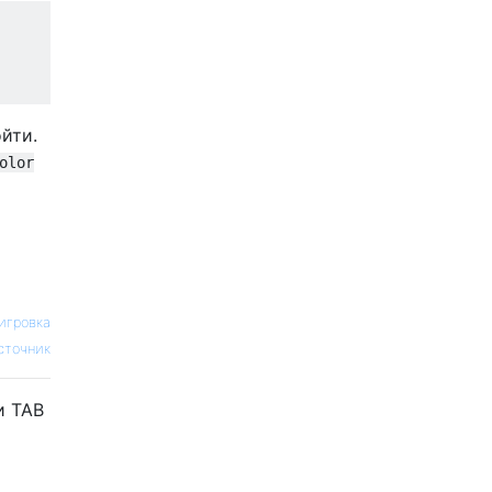
ойти.
olor
игровка
сточник
и TAB