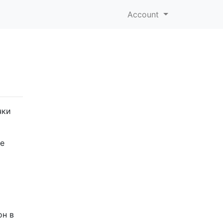
Account
чки
е
он в