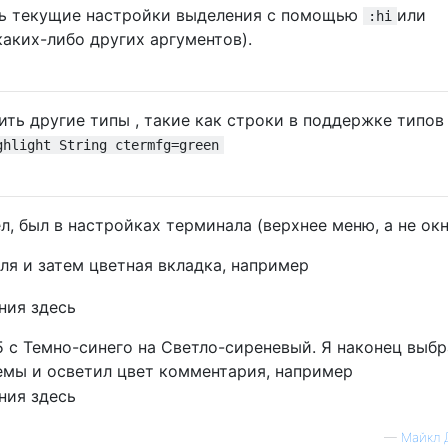
ь текущие настройки выделения с помощью
или
:hi
 каких-либо других аргументов).
ть другие типы , такие как строки в поддержке типов
ghlight String ctermfg=green
л, был в настройках терминала (верхнее меню, а не окн
ля и затем цветная вкладка, например
 с Темно-синего на Светло-сиреневый. Я наконец выбр
хемы и осветил цвет комментария, например
—
Майкл 