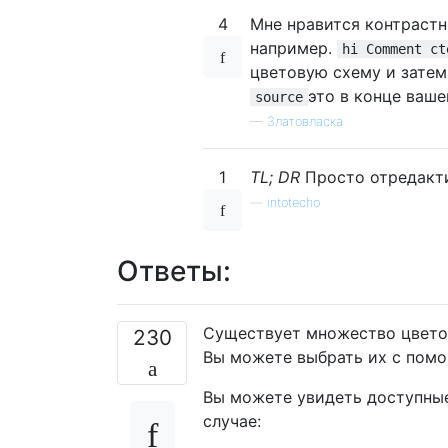
4
Мне нравится контрастн
например.
hi Comment ct
цветовую схему и затем
это в конце ваше
source
—
Златовласка
1
TL; DR
Просто отредактир
—
intotecho
Ответы:
Существует множество цветов
230
Вы можете выбрать их с по
Вы можете увидеть доступны
случае: