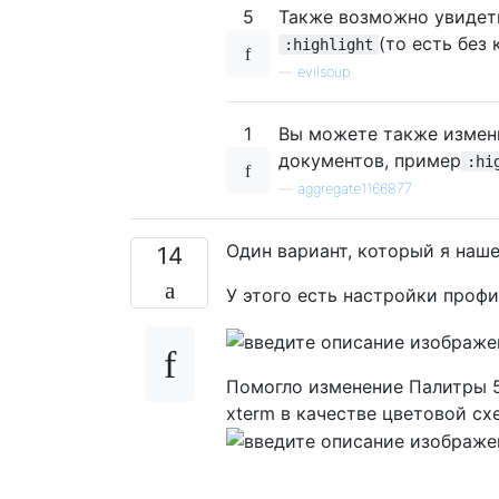
5
Также возможно увидет
(то есть без
:highlight
—
evilsoup
1
Вы можете также измени
документов, пример
:hi
—
aggregate1166877
Один вариант, который я наше
14
У этого есть настройки профи
Помогло изменение Палитры 5
xterm в качестве цветовой с