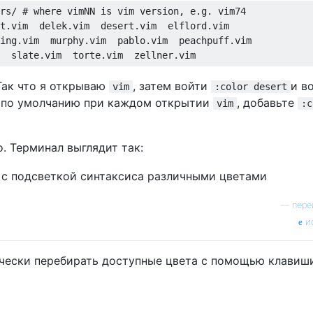
rs/ # where vimNN is vim version, e.g. vim74

t.vim  delek.vim  desert.vim  elflord.vim 

ing.vim  murphy.vim  pablo.vim  peachpuff.vim

 Так что я открываю
, затем войти
и в
vim
:color desert
 по умолчанию при каждом открытии
, добавьте
vim
:c
о. Терминал выглядит так:
—
пере
и
чески перебирать доступные цвета с помощью клавиш