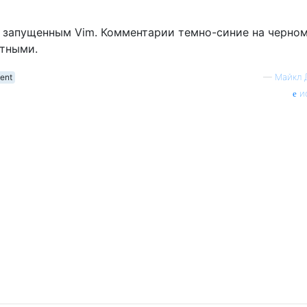
ent
—
Майкл 
и