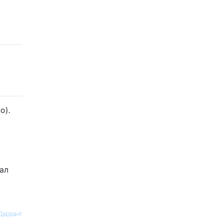
о).
ал
Даррант