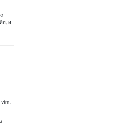
ою
йл, и
vim.
м