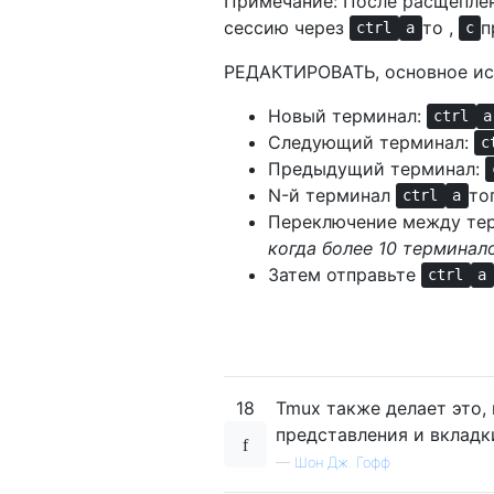
Примечание: После расщеплен
сессию через
то ,
п
ctrl
a
c
РЕДАКТИРОВАТЬ, основное ис
Новый терминал:
ctrl
a
Следующий терминал:
c
Предыдущий терминал:
N-й терминал
то
ctrl
a
Переключение между те
когда более 10 терминал
Затем отправьте
ctrl
a
18
Tmux также делает это
представления и вкладк
—
Шон Дж. Гофф