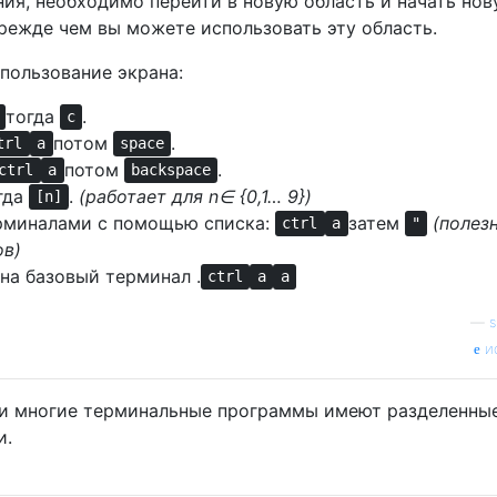
ия, необходимо перейти в новую область и начать но
режде чем вы можете использовать эту область.
пользование экрана:
тогда
.
c
потом
.
trl
a
space
потом
.
ctrl
a
backspace
гда
.
(работает для n∈ {0,1… 9})
[n]
рминалами с помощью списка:
затем
(полезн
ctrl
a
"
ов)
на базовый терминал .
ctrl
a
a
—
s
и
, и многие терминальные программы имеют разделенны
и.