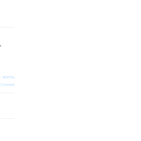
,
—
жилль
сточник