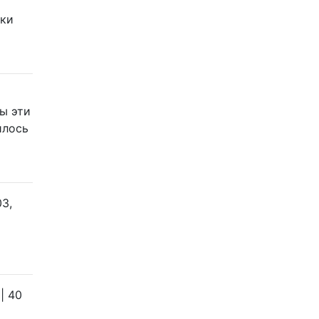
вки
бы эти
илось
3,
| 40