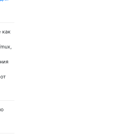
 как
Tmux,
ения
 от
но