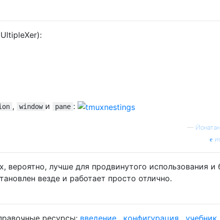
ltipleXer):
,
и
:
ion
window
pane
—
Йоната
и
x, вероятно, лучше для продвинутого использования и 
тановлен везде и работает просто отлично.
правочные ресурсы:
введение
,
конфигурация
,
учебник