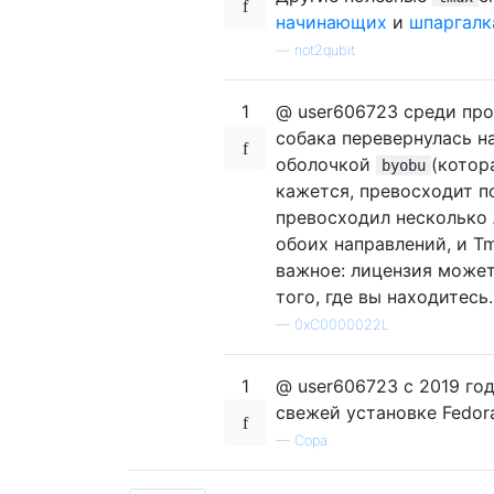
начинающих
и
шпаргалк
—
not2qubit
1
@ user606723 среди про
собака перевернулась н
оболочкой
(котор
byobu
кажется, превосходит п
превосходил несколько 
обоих направлений, и Tm
важное: лицензия может
того, где вы находитесь.
—
0xC0000022L
1
@ user606723 с 2019 год
свежей установке Fedor
—
Сора.