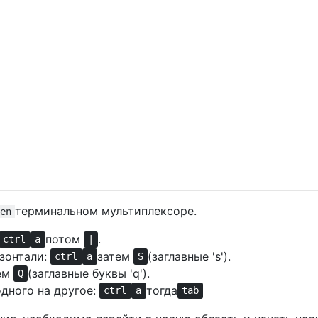
терминальном мультиплексоре.
en
потом
.
ctrl
a
|
зонтали:
затем
(заглавные 's').
ctrl
a
S
ем
(заглавные буквы 'q').
Q
дного на другое:
тогда
ctrl
a
tab