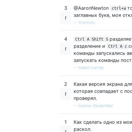
3
@AaronNewton
т
ctrl+a
заглавных букв, моя отк
—
Shellholic
4
разделяе
Ctrl A Shift S
разделение и
с
Ctrl A c
команды запускались ав
запускать команды пост
—
Майкл Батлер
2
Какая версия экрана дл
которая совпадает с по
проверял.
—
Брайан Ванденберг
1
Как сделать одно из мои
раскол.