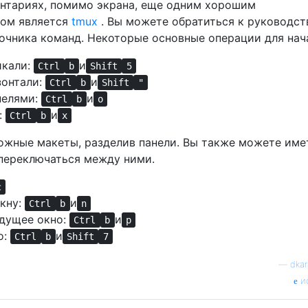
нтариях, помимо экрана, еще одним хорошим
ром является
tmux
. Вы можете обратиться к руководст
вочника команд. Некоторые основные операции для нач
икали:
и
Ctrl
b
Shift
5
зонтали:
и
Ctrl
b
Shift
"
нелями:
и
Ctrl
b
o
:
и
Ctrl
b
x
ожные макеты, разделив панели. Вы также можете име
 переключаться между ними.
c
кну:
и
Ctrl
b
n
дущее окно:
и
Ctrl
b
p
о:
и
Ctrl
b
Shift
7
—
dkar
и