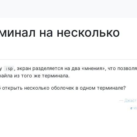
минал на несколько
ду
, экран разделяется на два «мнения», что позвол
:sp
айла из того же терминала.
б открыть несколько оболочек в одном терминале?
—
Джаст
и