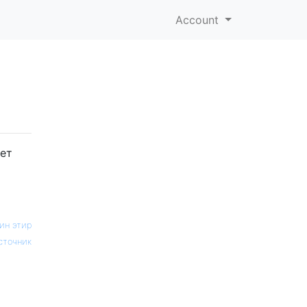
Account
яет
ин этир
сточник