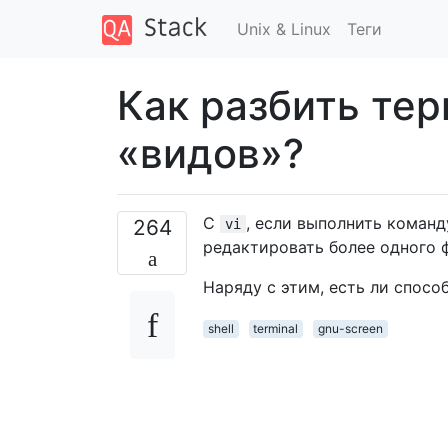
Unix & Linux
Теги
Как разбить тер
«видов»?
С
, если выполнить коман
264
vi
редактировать более одного ф
Наряду с этим, есть ли спосо
shell
terminal
gnu-screen