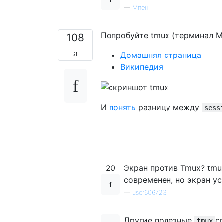
—
Мпен
Попробуйте tmux (терминал MU
108
Домашняя страница
Википедия
И
понять
разницу между
sess
20
Экран против Tmux? tmu
современен, но экран ус
—
user606723
Другие полезные
с
tmux