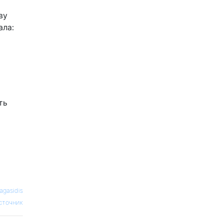
ву
ала:
ть
agasidis
сточник