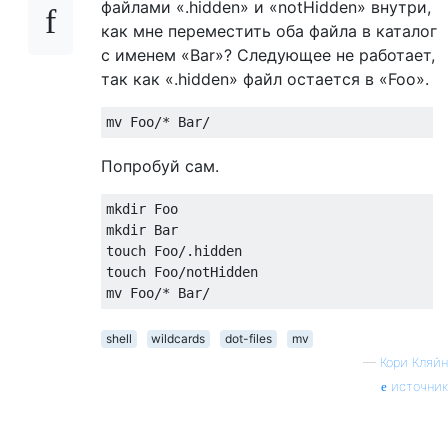
файлами «.hidden» и «notHidden» внутри,
как мне переместить оба файла в каталог
с именем «Bar»? Следующее не работает,
так как «.hidden» файл остается в «Foo».
mv 
Foo
/*
Bar
/
Попробуй сам.
mkdir 
Foo
mkdir 
Bar
touch 
Foo
/.
hidden

touch 
Foo
/
notHidden

mv 
Foo
/*
Bar
/
shell
wildcards
dot-files
mv
—
Кори Кляйн
источник