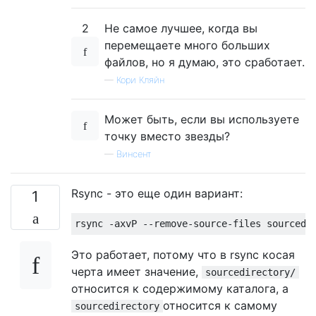
2
Не самое лучшее, когда вы
перемещаете много больших
файлов, но я думаю, это сработает.
—
Кори Кляйн
Может быть, если вы используете
точку вместо звезды?
—
Винсент
Rsync - это еще один вариант:
1
rsync 
-
axvP 
--
remove
-
source
-
files sourcedi
Это работает, потому что в rsync косая
черта имеет значение,
sourcedirectory/
относится к содержимому каталога, а
относится к самому
sourcedirectory