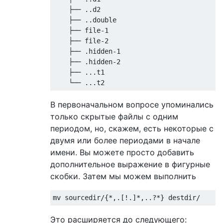
├──
..
d2

├──
..
double

├──
 file
-
1
├──
 file
-
2
├──
.
hidden
-
1
├──
.
hidden
-
2
├──
...
t1

└──
...
t2
В первоначальном вопросе упоминались
только скрытые файлы с одним
периодом, но, скажем, есть некоторые с
двумя или более периодами в начале
имени. Вы можете просто добавить
дополнительное выражение в фигурные
скобки. Затем мы можем выполнить
mv sourcedir
/{*,.[!.]*,..?*}
 destdir
/
Это расширяется до следующего: