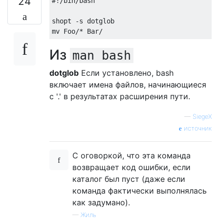
24
#!/bin/bash
shopt 
-
s dotglob

mv 
Foo
/*
Bar
/
Из
man bash
dotglob
Если установлено, bash
включает имена файлов, начинающиеся
с '.' в результатах расширения пути.
—
SiegeX
источник
С оговоркой, что эта команда
возвращает код ошибки, если
каталог был пуст (даже если
команда фактически выполнялась
как задумано).
—
Жиль