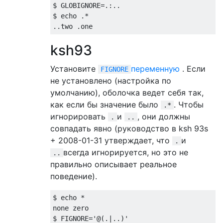
$ GLOBIGNORE
=.:..
$ echo 
.*
..
two 
.
one
ksh93
Установите
переменную
. Если
FIGNORE
не установлено (настройка по
умолчанию), оболочка ведет себя так,
как если бы значение было
. Чтобы
.*
игнорировать
и
, они должны
.
..
совпадать явно (руководство в ksh 93s
+ 2008-01-31 утверждает, что
и
.
всегда игнорируется, но это не
..
правильно описывает реальное
поведение).
$ echo 
*
none zero

$ FIGNORE
=
'@(.|..)'