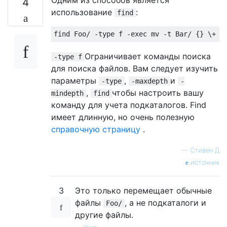
4
использование
:
find
find 
Foo
/
-
type f 
-
exec mv 
-
t 
Bar
/
{}
 \+
Ограничивает команды поиска
-type f
для поиска файлов. Вам следует изучить
параметры
,
и
-type
-maxdepth
-
,
чтобы настроить вашу
mindepth
find
команду для учета подкаталогов. Find
имеет длинную, но очень полезную
справочную страницу
.
—
Стивен Д
источник
3
Это только перемещает обычные
файлы
, а не подкаталоги и
Foo/
другие файлы.