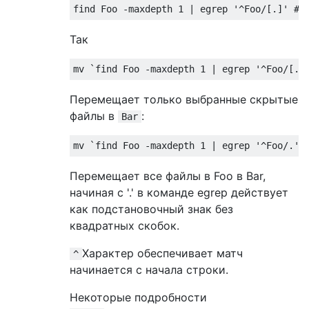
find 
Foo
-
maxdepth 
1
|
 egrep 
'^Foo/[.]'
# 
Так
mv 
`find Foo -maxdepth 1 | egrep '^Foo/[.]
Перемещает только выбранные скрытые
файлы в
:
Bar
mv 
`find Foo -maxdepth 1 | egrep '^Foo/.'`
Перемещает все файлы в Foo в Bar,
начиная с '.' в команде egrep действует
как подстановочный знак без
квадратных скобок.
Характер обеспечивает матч
^
начинается с начала строки.
Некоторые подробности