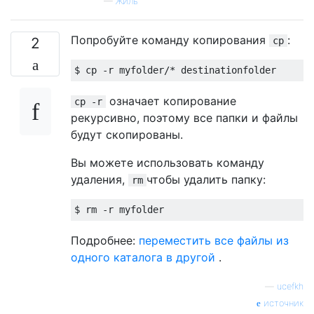
—
Жиль
Попробуйте команду копирования
:
2
cp
$ cp 
-
r myfolder
/*
 destinationfolder
означает копирование
cp -r
рекурсивно, поэтому все папки и файлы
будут скопированы.
Вы можете использовать команду
удаления,
чтобы удалить папку:
rm
$ rm 
-
r myfolder
Подробнее:
переместить все файлы из
одного каталога в другой
.
—
ucefkh
источник