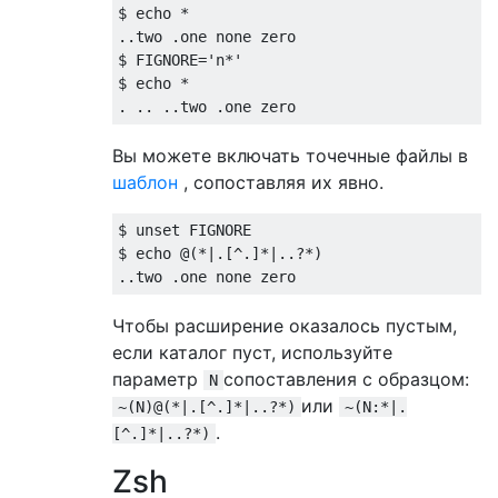
$ echo 
*
..
two 
.
one none zero

$ FIGNORE
=
'n*'
$ echo 
*
.
..
..
two 
.
one zero
Вы можете включать точечные файлы в
шаблон
, сопоставляя их явно.
$ unset FIGNORE

$ echo 
@(*|.[^.]*|..?*)
..
two 
.
one none zero
Чтобы расширение оказалось пустым,
если каталог пуст, используйте
параметр
сопоставления с образцом:
N
или
~(N)@(*|.[^.]*|..?*)
~(N:*|.
.
[^.]*|..?*)
Zsh