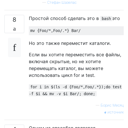
—
Стефан Шазелас
Простой способ сделать это в
это
8
bash
mv 
{
Foo
/*,
Foo
/.*}
Bar
/
Но это также переместит каталоги.
Если вы хотите переместить все файлы,
включая скрытые, но не хотите
перемещать каталог, вы можете
использовать цикл for и test.
for i in $(ls -d {Foo/*,Foo/.*});do test
-f $i && mv -v $i Bar/; done;
—
Борис Месяц
источник
Одним из способов является