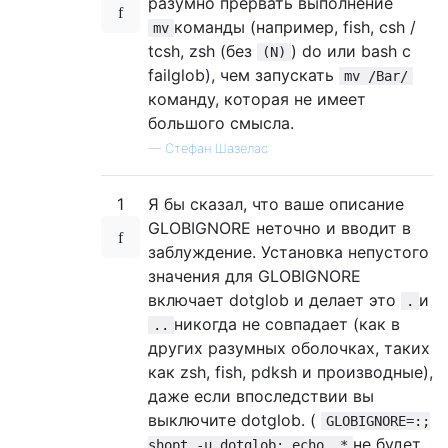
разумно прервать выполнение
команды (например, fish, csh /
mv
tcsh, zsh (без
) do или bash с
(N)
failglob), чем запускать
mv /Bar/
команду, которая не имеет
большого смысла.
—
Стефан Шазелас
1
Я бы сказал, что ваше описание
GLOBIGNORE неточно и вводит в
заблуждение. Установка непустого
значения для GLOBIGNORE
включает dotglob и делает это
и
.
никогда не совпадает (как в
..
других разумных оболочках, таких
как zsh, fish, pdksh и производные),
даже если впоследствии вы
выключите dotglob. (
GLOBIGNORE=:;
не будет
shopt -u dotglob; echo .*