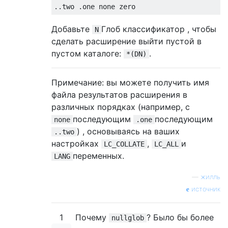
..
two 
.
one none zero
Добавьте
Глоб классификатор , чтобы
N
сделать расширение выйти пустой в
пустом каталоге:
.
*(DN)
Примечание: вы можете получить имя
файла результатов расширения в
различных порядках (например, с
последующим
последующим
none
.one
) , основываясь на ваших
..two
настройках
,
и
LC_COLLATE
LC_ALL
переменных.
LANG
—
жилль
источник
1
Почему
? Было бы более
nullglob