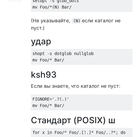
setopt 
-
s glob_dots

mv 
Foo
/*(
N
)
Bar
/
(Не указывайте,
если каталог не
(N)
пуст.)
удар
shopt 
-
s dotglob nullglob

mv 
Foo
/*
Bar
/
ksh93
Если вы знаете, что каталог не пуст:
FIGNORE
=
'.?(.)'
mv 
Foo
/*
Bar
/
Стандарт (POSIX) ш
for
 x 
in
Foo
/*
Foo
/.[!.]*
Foo
/..?*;
do