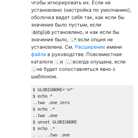
чтобы игнорировать их. Если не
установлено (настройка по умолчанию),
оболочка ведет себя так, как если бы
значение было пустым, если
установлено, и как если бы
dotglob
значение было,
если опция не
.*
установлена. См.
Расширение
имени
файла
в руководстве. Повсеместная
каталоги
и
всегда опущена, если
.
..
не будет сопоставляться явно с
.
шаблоном.
$ GLOBIGNORE
=
'n*'
$ echo 
*
..
two 
.
one zero

$ echo 
.*
..
two 
.
one

$ unset GLOBIGNORE

$ echo 
.*
.
..
..
two 
.
one
