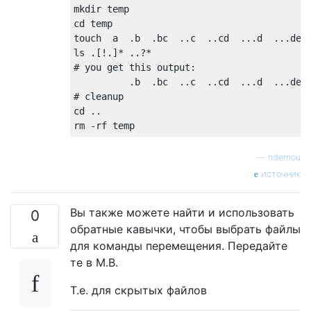
mkdir temp

cd temp

touch  a  
.
b  
.
bc  
..
c  
..
cd  
...
d  
...
de

ls 
.[!.]*
..?*
# you get this output:
.
b  
.
bc  
..
c  
..
cd  
...
d  
...
# cleanup
cd 
..
rm 
-
rf temp
—
ndemou
источник
Вы также можете найти и использовать
0
обратные кавычки, чтобы выбрать файлы
для команды перемещения. Передайте
те в М.В.
Т.е. для скрытых файлов