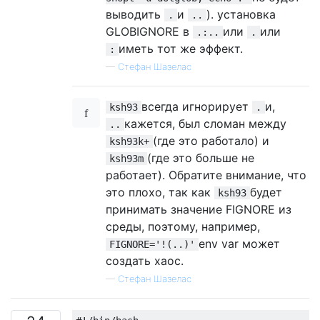
выводить
и
). установка
.
..
GLOBIGNORE в
или
или
.:..
.
иметь тот же эффект.
:
—
Стефан Шазелас
всегда игнорирует
и,
ksh93
.
кажется, был сломан между
..
(где это работало) и
ksh93k+
(где это больше не
ksh93m
работает). Обратите внимание, что
это плохо, так как
будет
ksh93
принимать значение FIGNORE из
среды, поэтому, например,
env var может
FIGNORE='!(..)'
создать хаос.
—
Стефан Шазелас