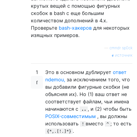
крутых вещей с помощью фигурных
скобок в bash с еще большим
количеством дополнений в 4.x.
Проверьте
bash-хакеров
для некоторых
изящных примеров.
—
cmndr sp0ck
источник
1
Это в основном дублирует
ответ
ndemou,
за исключением того, что
вы добавили фигурные скобки (не
объясняя их). Но (1) ваш ответ не
соответствует файлам, чьи имена
начинаются с
, и (2) чтобы быть
..
POSIX-совместимым
, вы должны
использовать
вместо
; то есть
!
^
.
{*,.[!.]*}