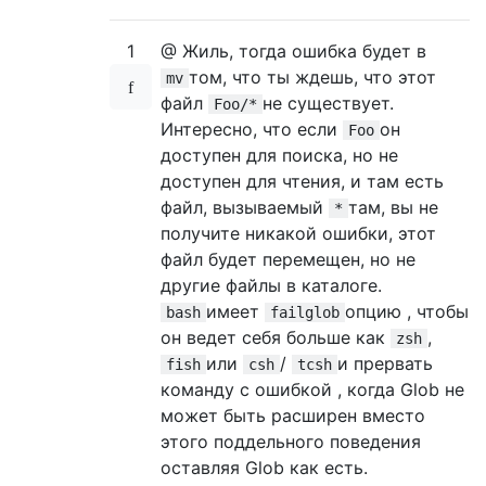
1
@ Жиль, тогда ошибка будет в
том, что ты ждешь, что этот
mv
файл
не существует.
Foo/*
Интересно, что если
он
Foo
доступен для поиска, но не
доступен для чтения, и там есть
файл, вызываемый
там, вы не
*
получите никакой ошибки, этот
файл будет перемещен, но не
другие файлы в каталоге.
имеет
опцию , чтобы
bash
failglob
он ведет себя больше как
,
zsh
или
/
и прервать
fish
csh
tcsh
команду с ошибкой , когда Glob не
может быть расширен вместо
этого поддельного поведения
оставляя Glob как есть.