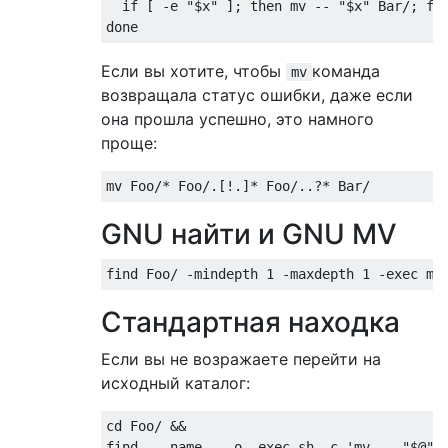
if
[
-
e 
"$x"
];
then
 mv 
--
"$x"
Bar
/;
fi
done
Если вы хотите, чтобы
команда
mv
возвращала статус ошибки, даже если
она прошла успешно, это намного
проще:
mv 
Foo
/*
Foo
/.[!.]*
Foo
/..?*
Bar
/
GNU найти и GNU MV
find 
Foo
/
-
mindepth 
1
-
maxdepth 
1
-
exec mv
Стандартная находка
Если вы не возражаете перейти на
исходный каталог:
cd 
Foo
/
&&
find 
.
-
name 
.
-
o 
-
exec sh 
-
c 
'mv -- "$@" 