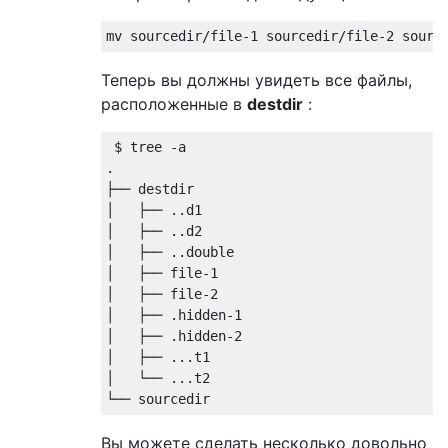
mv sourcedir
/
file
-
1
 sourcedir
/
file
-
2
 sourc
Теперь вы должны увидеть все файлы,
расположенные в
destdir
:
 $ tree 
-
.
├──
│
├──
..
│
├──
..
│
├──
..
│
├──
 file
-
1
│
├──
 file
-
2
│
├──
.
hidden
-
1
│
├──
.
hidden
-
2
│
├──
...
│
└──
...
└──
 sourcedir
Вы можете сделать несколько довольно