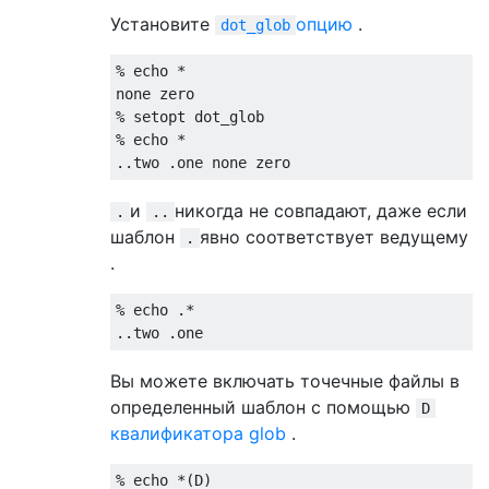
Установите
опцию
.
dot_glob
%
 echo 
*
%
%
 echo 
*
..
two 
.
one none zero
и
никогда не совпадают, даже если
.
..
шаблон
явно соответствует ведущему
.
.
%
 echo 
.*
..
two 
.
one
Вы можете включать точечные файлы в
определенный шаблон с помощью
D
квалификатора glob
.
%
 echo 
*(
D
)