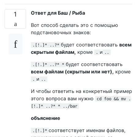
Ответ для Баш / Рыба
1
Вот способ сделать это с помощью
подстановочных знаков:
будет соответствовать
всем
.[!.]* ..?*
скрытым файлам,
кроме
и
.
..
будет соответствовать
.[!.]* ..?* *
всем файлам (скрытым или нет),
кроме
и
.
..
И чтобы ответить на конкретный пример
этого вопроса вам нужно
cd foo && mv .
[!.]* ..?* * ../bar
объяснение
соответствует именам файлов,
.[!.]*