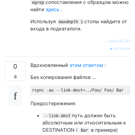
сопоставления с образцом можно
egrep
найти
здесь
.
Используя
стопы найдите от
maxdepth 1
входа в подкаталоги.
—
user3192145
источник
Вдохновленный
этим ответом
:
0
Без копирования файлов ...
rsync 
-
ax 
--
link
-
dest
=../
Foo
/
Foo
/
Bar
Предостережения:
путь должен быть
--link-dest
абсолютным или относительным к
DESTINATION (
в примере)
Bar