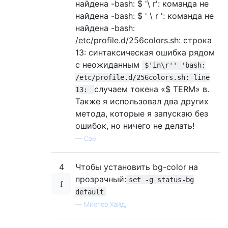
найдена -bash: $ '\ r': команда не
найдена -bash: $ ' \ r ': команда не
найдена -bash:
/etc/profile.d/256colors.sh: строка
13: синтаксическая ошибка рядом
с неожиданным
$'in\r'' 'bash:
/etc/profile.d/256colors.sh: line
случаем токена «$ TERM» в.
13:
Также я использовал два других
метода, которые я запускаю без
ошибок, но ничего не делать!
—
Сэм
4
Чтобы установить bg-color на
прозрачный:
set -g status-bg
default
—
Мистер Хайд,