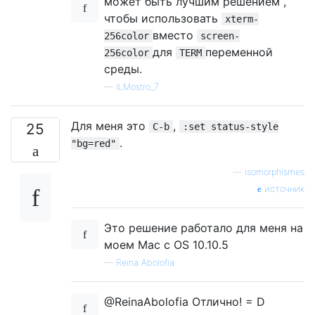
может быть лучшим решением ,
чтобы использовать
xterm-
вместо
256color
screen-
для
переменной
256color
TERM
среды.
—
ILMostro_7
Для меня это
,
25
C-b
:set status-style
.
"bg=red"
—
isomorphismes
источник
Это решение работало для меня на
моем Mac с OS 10.10.5
—
Reina Abolofia
@ReinaAbolofia Отлично! = D