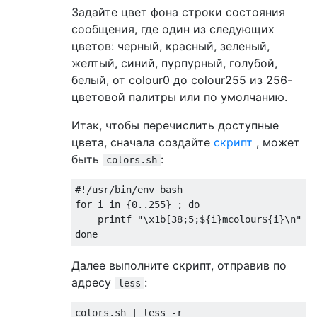
Задайте цвет фона строки состояния
сообщения, где один из следующих
цветов: черный, красный, зеленый,
желтый, синий, пурпурный, голубой,
белый, от colour0 до colour255 из 256-
цветовой палитры или по умолчанию.
Итак, чтобы перечислить доступные
цвета, сначала создайте
скрипт
, может
быть
:
colors.sh
#!/usr/bin/env bash

for i in {0..255} ; do

    printf "\x1b[38;5;${i}mcolour${i}\n"

Далее выполните скрипт, отправив по
адресу
:
less