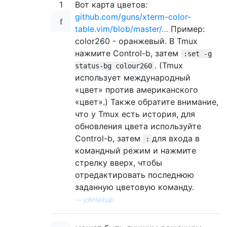
1
Вот карта цветов:
github.com/guns/xterm-color-
table.vim/blob/master/…
Пример:
color260 - оранжевый. В Tmux
нажмите Control-b, затем
:set -g
. (Tmux
status-bg colour260
использует международный
«цвет» против американского
«цвет».) Также обратите внимание,
что у Tmux есть история, для
обновления цвета используйте
Control-b, затем
для входа в
:
командный режим и нажмите
стрелку вверх, чтобы
отредактировать последнюю
заданную цветовую команду.
—
johntellsall