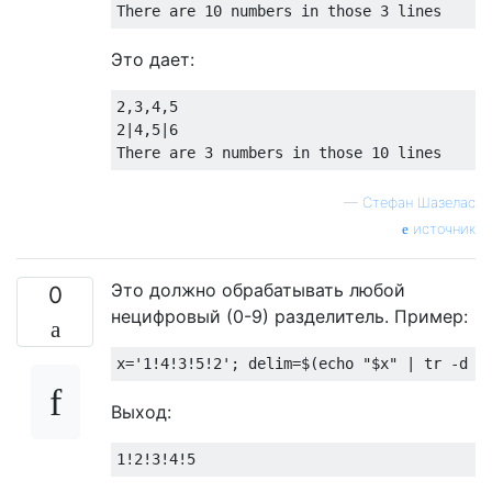
Это дает:
2,3,4,5

2|4,5|6

—
Стефан Шазелас
источник
Это должно обрабатывать любой
0
нецифровый (0-9) разделитель. Пример:
x
=
'1!4!3!5!2'
;
 delim
=
$
(
echo 
"$x"
|
 tr 
-
d 
0
Выход: