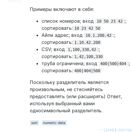
Примеры включают в себя:
список номеров; вход
:;
10 50 23 42
сортировать:
10 23 42 50
Айпи адрес; вход
:;
10.1.200.42
сортировать:
1.10.42.200
CSV; вход
:;
1,100,330,42
сортировать:
1,42,100,330
труба ограничена; вход
:;
400|500|404
сортировать:
400|404|500
Поскольку разделитель является
произвольным, не стесняйтесь
предоставлять (или расширять) Ответ,
используя выбранный вами
односимвольный разделитель.
sort
numeric-data
—
Джефф Шаллер