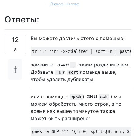
—
Джефф Шаллер
Ответы:
Вы можете достичь этого с помощью:
12
замените
точки
своим разделителем.
.
Добавьте
к
команде выше,
-u
sort
чтобы удалить дубликаты.
или с помощью
(
GNU
) мы
gawk
awk
можем обработать много строк, в то
время как вышеупомянутое также
может быть расширено:
gawk 
-
v SEP
=
'*'
'{
 i
=
0
;
 split
(
$0
,
 arr
,
 SEP