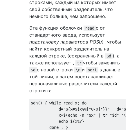
строками, каждый из которых имеет
свой собственный разделитель, что
немного больше, чем запрошено.
Эта функция оболочки
с от
read
стандартного ввода, использует
подстановку параметров POSIX
, чтобы
найти конкретный разделитель на
каждой строке, (сохраненный в
), а
$d
также использует ,
чтобы заменить
tr
с новой строки
и
˙s данные
$d
\n
sort
той линии, а затем восстанавливает
первоначальные разделители каждой
строки в:
sdn() { while read x; do

            d="${x#${x%%[^0-9]*}}"   d="${d
            x=$(echo -n "$x" | tr "$d" '\n'
            echo ${x%?}
