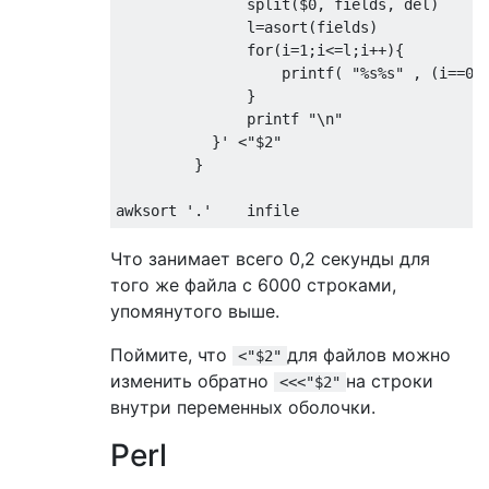
               split($0, fields, del)

               l=asort(fields)

               for(i=1;i<=l;i++){

                   printf( "%s%s" , (i==0)?
               }

               printf "\n"

           }' <"$2"

         }

Что занимает всего 0,2 секунды для
того же файла с 6000 строками,
упомянутого выше.
Поймите, что
для файлов можно
<"$2"
изменить обратно
на строки
<<<"$2"
внутри переменных оболочки.
Perl