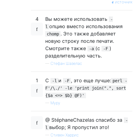
источник
4
Вы можете использовать
-
опцию вместо использования
l
. Это также добавляет
chomp
новую строку после печати.
Смотрите также
(с
)
-a
-F
разделительную часть.
—
Стефан Шазелас
1
С
и
, это еще лучше:
-l
-F
perl -
F'/\./' -le 'print join(".", sort
{$a <=> $b} @F)'
—
Муру
@ StéphaneChazelas спасибо за
-
выбор; Я пропустил это!
l
—
Стивен Харрис