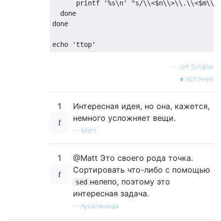
      printf '%s\n' "s/\\<$n\\>\\.\\<$m\\>/
  done

done

—
Jeff Schaller
источник
1
Интересная идея, но она, кажется,
немного усложняет вещи.
—
Мэтт
1
@Matt Это своего рода точка.
Сортировать что-либо с помощью
нелепо, поэтому это
sed
интересная задача.
—
Кусалананда