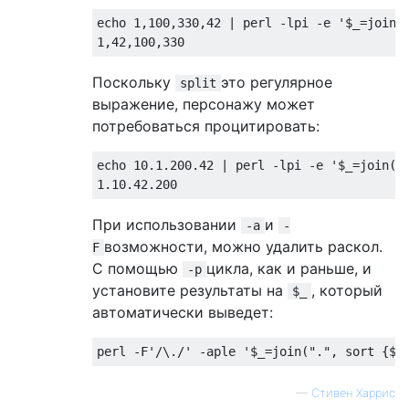
echo 1,100,330,42 | perl -lpi -e '$_=join("
Поскольку
это регулярное
split
выражение, персонажу может
потребоваться процитировать:
echo 10.1.200.42 | perl -lpi -e '$_=join(".
При использовании
и
-a
-
возможности, можно удалить раскол.
F
С помощью
цикла, как и раньше, и
-p
установите результаты на
, который
$_
автоматически выведет:
—
Стивен Харрис