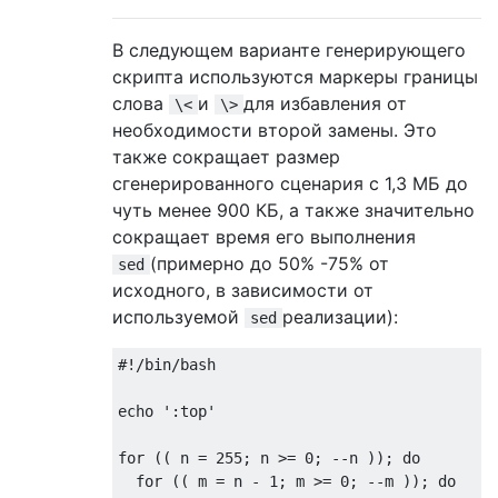
В следующем варианте генерирующего
скрипта используются маркеры границы
слова
и
для избавления от
\<
\>
необходимости второй замены. Это
также сокращает размер
сгенерированного сценария с 1,3 МБ до
чуть менее 900 КБ, а также значительно
сокращает время его выполнения
(примерно до 50% -75% от
sed
исходного, в зависимости от
используемой
реализации):
sed
#!/bin/bash

echo ':top'

for (( n = 255; n >= 0; --n )); do

  for (( m = n - 1; m >= 0; --m )); do
