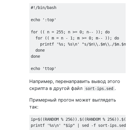
#!/bin/bash

echo ':top'

for (( n = 255; n >= 0; n-- )); do

  for (( m = n - 1; m >= 0; m-- )); do

    printf '%s; %s\n' "s/$n\\.$m\\./$m.$n./
  done

done

Например, перенаправить вывод этого
скрипта в другой файл
.
sort-ips.sed
Примерный прогон может выглядеть
так:
ip=$((RANDOM % 256)).$((RANDOM % 256)).$((R