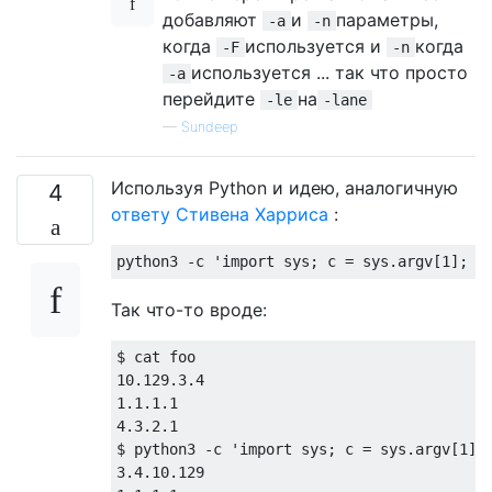
добавляют
и
параметры,
-a
-n
когда
используется и
когда
-F
-n
используется ... так что просто
-a
перейдите
на
-le
-lane
—
Sundeep
Используя Python и идею, аналогичную
4
ответу Стивена Харриса
:
Так что-то вроде:
$ cat foo

10.129.3.4

1.1.1.1

4.3.2.1

$ python3 -c 'import sys; c = sys.argv[1]; 
3.4.10.129
