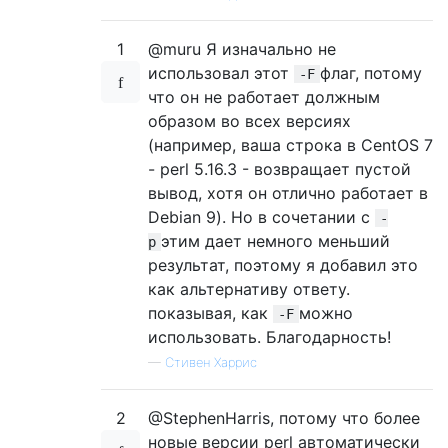
1
@muru Я изначально не
использовал этот
флаг, потому
-F
что он не работает должным
образом во всех версиях
(например, ваша строка в CentOS 7
- perl 5.16.3 - возвращает пустой
вывод, хотя он отлично работает в
Debian 9). Но в сочетании с
-
этим дает немного меньший
p
результат, поэтому я добавил это
как альтернативу ответу.
показывая, как
можно
-F
использовать. Благодарность!
—
Стивен Харрис
2
@StephenHarris, потому что более
новые версии perl автоматически