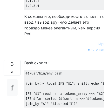
1.1.1.1

К сожалению, необходимость выполнять
ввод / вывод вручную делает это
гораздо менее элегантным, чем версия
Perl.
—
Мур
источник
Bash скрипт:
3
#!/usr/bin/env bash
join_by
(){
local
 IFS
=
"$1"
;
 shift
;
 echo 
"$*
IFS
=
"$1"
 read 
-
r 
-
a tokens_array 
<<<
"$2"
IFS
=
$
'\n'
 sorted
=(
$
(
sort 
-
n 
<<<
"${tokens_a
join_by 
"$1"
"${sorted[@]}"