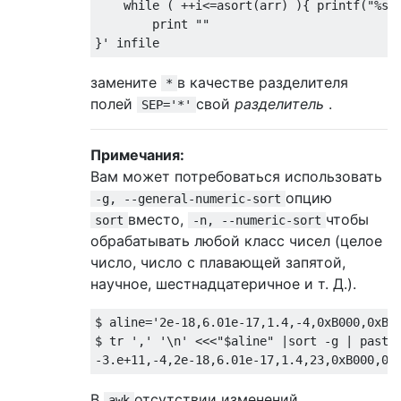
while
(
++
i
<=
asort
(
arr
)
){
 printf
(
"%s%
        print 
""
}
' infile
замените
в качестве разделителя
*
полей
свой
разделитель
.
SEP='*'
Примечания:
Вам может потребоваться использовать
опцию
-g, --general-numeric-sort
вместо,
чтобы
sort
-n, --numeric-sort
обрабатывать любой класс чисел (целое
число, число с плавающей запятой,
научное, шестнадцатеричное и т. Д.).
$ aline='2e-18,6.01e-17,1.4,-4,0xB000,0xB00
$ tr ',' '\n' <<<"$aline" |sort -g | paste 
В
отсутствии изменений
awk