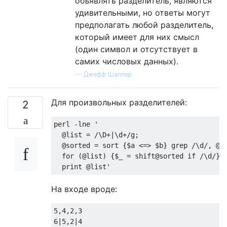
объявлять разделитель, являются
удивительными, но ответы могут
предполагать любой разделитель,
который имеет для них смысл
(один символ и отсутствует в
самих числовых данных).
—
Джефф Шаллер
Для произвольных разделителей:
2
perl -lne '

  @list = /\D+|\d+/g;

  @sorted = sort {$a <=> $b} grep /\d/, @li
  for (@list) {$_ = shift@sorted if /\d/};

На входе вроде:
5,4,2,3

6|5,2|4
