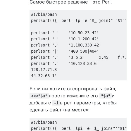
Самое быстрое решение - это Perl.
#!/bin/bash

perlsort(){  perl -lp -e '$_=join("'"$1"'",
perlsort ' '    '10 50 23 42'

perlsort '.'    '10.1.200.42'

perlsort ','    '1,100,330,42'

perlsort '|'    '400|500|404'

perlsort ','    '3 b,2       x,45    f,*,8j
perlsort '.'    '10.128.33.6

128.17.71.3

Если вы хотите отсортировать файл,
просто измените его
и
<<<"$a"
"$a"
добавьте
в perl параметры, чтобы
-i
сделать файл «на месте»:
#!/bin/bash

perlsort(){  perl -lpi -e '$_=join("'"$1"'"