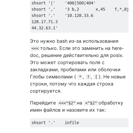
shsort '|'    '400|500|404'

shsort ','    '3 b,2       x,45    f,*,8jk'
shsort '.'    '10.128.33.6

128.17.71.3

Это нужно bash из-за использования
только. Если это заменить на here-
<<<
doc, решение действительно для posix.
Это может сортировать поля с
закладками, пробелами или оболочки
Глобы символами (
,
,
). Не новые
*
?
[
строки, потому что каждая строка
сортируется.
Перейдите
на
обработку
<<<"$2"
<"$2"
имен файлов и назовите их так: