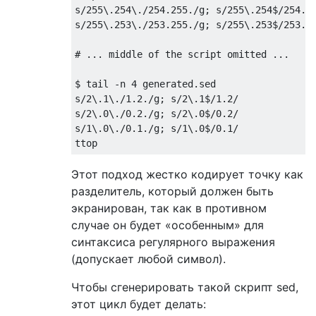
s/255\.254\./254.255./g; s/255\.254$/254.25
s/255\.253\./253.255./g; s/255\.253$/253.25
# ... middle of the script omitted ...

$ tail -n 4 generated.sed

s/2\.1\./1.2./g; s/2\.1$/1.2/

s/2\.0\./0.2./g; s/2\.0$/0.2/

s/1\.0\./0.1./g; s/1\.0$/0.1/

Этот подход жестко кодирует точку как
разделитель, который должен быть
экранирован, так как в противном
случае он будет «особенным» для
синтаксиса регулярного выражения
(допускает любой символ).
Чтобы сгенерировать такой скрипт sed,
этот цикл будет делать: