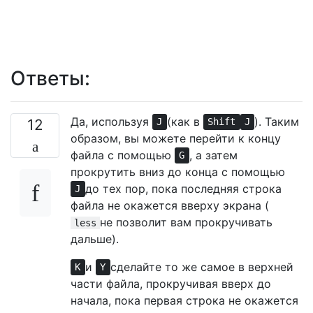
Ответы:
Да, используя
(как в
). Таким
12
J
Shift
J
образом, вы можете перейти к концу
файла с помощью
, а затем
G
прокрутить вниз до конца с помощью
до тех пор, пока последняя строка
J
файла не окажется вверху экрана (
не позволит вам прокручивать
less
дальше).
и
сделайте то же самое в верхней
K
Y
части файла, прокручивая вверх до
начала, пока первая строка не окажется