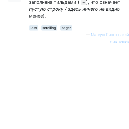
заполнена тильдами (
), что означает
~
пустую строку / здесь ничего не видно
менее).
less
scrolling
pager
—
Матеуш Пиотровский
источник