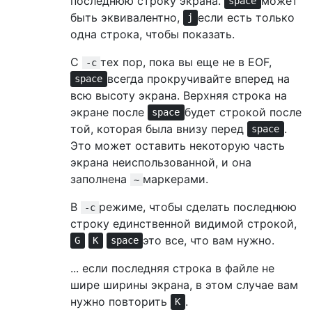
последнюю строку экрана.
может
space
быть эквивалентно,
если есть только
j
одна строка, чтобы показать.
С
тех пор, пока вы еще не в EOF,
-c
всегда прокручивайте вперед на
space
всю высоту экрана. Верхняя строка на
экране после
будет строкой после
space
той, которая была внизу перед
.
space
Это может оставить некоторую часть
экрана неиспользованной, и она
заполнена
маркерами.
~
В
режиме, чтобы сделать последнюю
-c
строку единственной видимой строкой,
это все, что вам нужно.
G
K
space
... если последняя строка в файле не
шире ширины экрана, в этом случае вам
нужно повторить
.
K