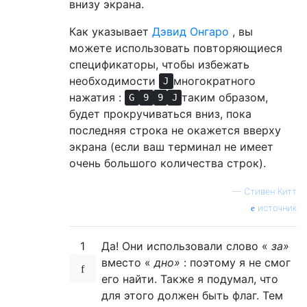
внизу экрана.
Как указывает
Дэвид Онгаро
, вы
можете использовать повторяющиеся
спецификаторы, чтобы избежать
необходимости
многократного
J
нажатия :
таким образом,
G
9
9
J
будет прокручиваться вниз, пока
последняя строка не окажется вверху
экрана (если ваш терминал не имеет
очень большого количества строк).
—
Стивен Китт
источник
1
Да! Они использовали слово «
за»
вместо «
дно»
: поэтому я не смог
его найти. Также я подумал, что
для этого должен быть флаг. Тем