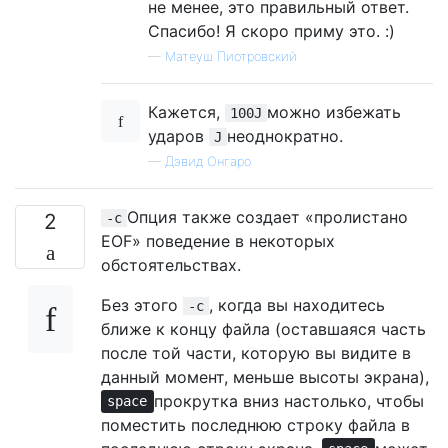
не менее, это правильный ответ.
Спасибо! Я скоро приму это. :)
—
Матеуш Пиотровский
Кажется,
можно избежать
100J
ударов
неоднократно.
J
—
Дэвид Онгаро
Опция также создает «пролистано
2
-c
EOF» поведение в некоторых
обстоятельствах.
Без этого
, когда вы находитесь
-c
ближе к концу файла (оставшаяся часть
после той части, которую вы видите в
данный момент, меньше высоты экрана),
прокрутка вниз настолько, чтобы
space
поместить последнюю строку файла в