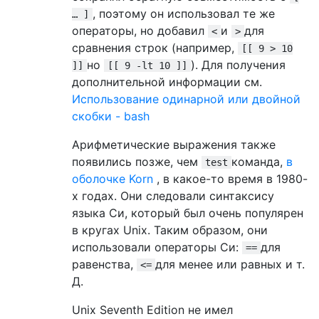
, поэтому он использовал те же
… ]
операторы, но добавил
и
для
<
>
сравнения строк (например,
[[ 9 > 10
но
). Для получения
]]
[[ 9 -lt 10 ]]
дополнительной информации см.
Использование одинарной или двойной
скобки - bash
Арифметические выражения также
появились позже, чем
команда,
в
test
оболочке Korn
, в какое-то время в 1980-
х годах. Они следовали синтаксису
языка Си, который был очень популярен
в кругах Unix. Таким образом, они
использовали операторы Си:
для
==
равенства,
для менее или равных и т.
<=
Д.
Unix Seventh Edition не имел