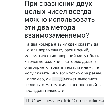
При сравнении двух
целых чисел всегда
можно использовать
эти два метода
взаимозаменяемо?
На два номера я вынужден сказать да.
Но для переменных, расширений,
математических операций могут быть
ключевые различия, которые должны
благоприятствовать тем или иным. Не
могу сказать, что абсолютно оба равны.
Например, он
может выполнить
(( ))
несколько математических операций в
последовательности:
if
((
 a
=
1
,
 b
=
2
,
 c
=
a
+
b
*
b 
));
then
 echo 
"$c"