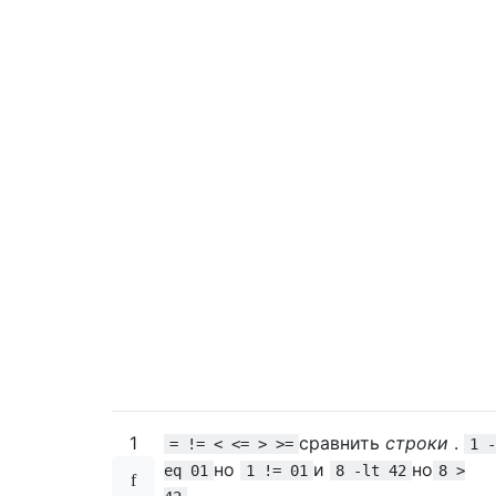
1
сравнить
строки
.
= != < <= > >=
1 -
но
и
но
eq 01
1 != 01
8 -lt 42
8 >