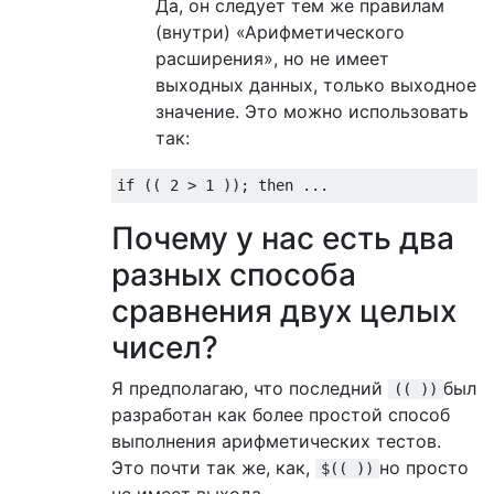
Да, он следует тем же правилам
(внутри) «Арифметического
расширения», но не имеет
выходных данных, только выходное
значение. Это можно использовать
так:
if
((
2
>
1
));
then
...
Почему у нас есть два
разных способа
сравнения двух целых
чисел?
Я предполагаю, что последний
был
(( ))
разработан как более простой способ
выполнения арифметических тестов.
Это почти так же, как,
но просто
$(( ))
не имеет выхода.