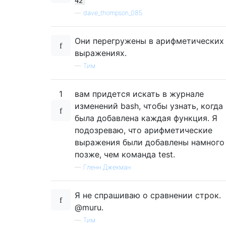
42
—
dave_thompson_085
Они перегружены в арифметических
выражениях.
—
Тим
1
вам придется искать в журнале
изменений bash, чтобы узнать, когда
была добавлена ​​каждая функция. Я
подозреваю, что арифметические
выражения были добавлены намного
позже, чем команда test.
—
Гленн Джекман
Я не спрашиваю о сравнении строк.
@muru.
—
Тим