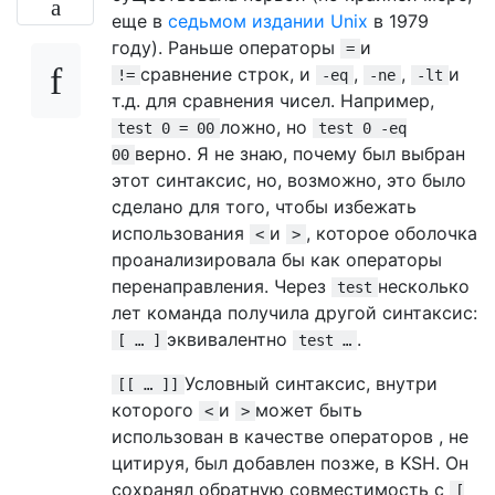
еще в
седьмом издании Unix
в 1979
году). Раньше операторы
и
=
сравнение строк, и
,
,
и
!=
-eq
-ne
-lt
т.д. для сравнения чисел. Например,
ложно, но
test 0 = 00
test 0 -eq
верно. Я не знаю, почему был выбран
00
этот синтаксис, но, возможно, это было
сделано для того, чтобы избежать
использования
и
, которое оболочка
<
>
проанализировала бы как операторы
перенаправления. Через
несколько
test
лет команда получила другой синтаксис:
эквивалентно
.
[ … ]
test …
Условный синтаксис, внутри
[[ … ]]
которого
и
может быть
<
>
использован в качестве операторов , не
цитируя, был добавлен позже, в KSH. Он
сохранял обратную совместимость с
[