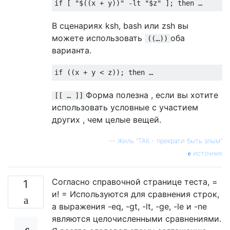
if
[
"$((x + y))"
-
lt 
"$z"
];
then
…
В сценариях ksh, bash или zsh вы
можете использовать
оба
((…))
варианта.
if
((
x 
+
 y 
<
 z
));
then
…
Форма полезна , если вы хотите
[[ … ]]
использовать условные с участием
других , чем целые вещей.
—
Жиль "ТАК - прекрати быть злым"
источник
Согласно справочной странице теста, =
1
и! = Используются для сравнения строк,
а выражения -eq, -gt, -lt, -ge, -le и -ne
являются целочисленными сравнениями.