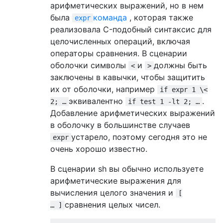
арифметических выражений, но в нем
была
команда
, которая также
expr
реализовала C-подобный синтаксис для
целочисленных операций, включая
операторы сравнения. В сценарии
оболочки символы
и
должны быть
<
>
заключены в кавычки, чтобы защитить
их от оболочки, например
if expr 1 \<
эквивалентно
.
2; …
if test 1 -lt 2; …
Добавление арифметических выражений
в оболочку в большинстве случаев
устарело, поэтому сегодня это не
expr
очень хорошо известно.
В сценарии sh вы обычно используете
арифметические выражения для
вычисления целого значения и
[
сравнения целых чисел.
… ]