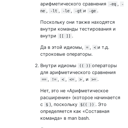
арифметического сравнения
,
-eq
-
,
,
,
и
.
ne
-lt
-le
-gt
-ge
Поскольку они также находятся
внутри команды тестирования и
внутри
.
[[ ]]
Да в этой идиомы,
,
и т.д.
=
<
строковые операторы.
Внутри идиомы
операторы
(( ))
для арифметического сравнения
,
,
,
,
, и
.
==
!=
<
<=
>
>=
Нет, это не «Арифметическое
расширение» (которое начинается
с
), поскольку
. Это
$
$(( ))
определяется как «Составная
команда» в man bash.