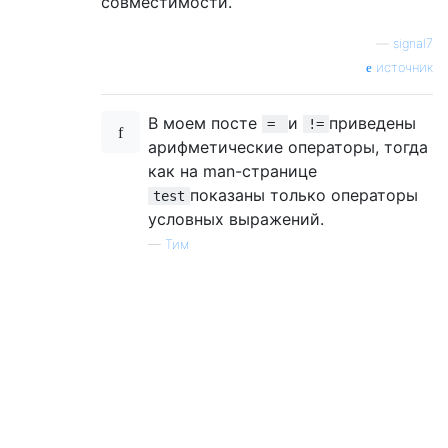
совместимости.
—
signal7
источник
В моем посте
и
приведены
=
!=
арифметические операторы, тогда
как на man-странице
показаны только операторы
test
условных выражений.
—
Тим