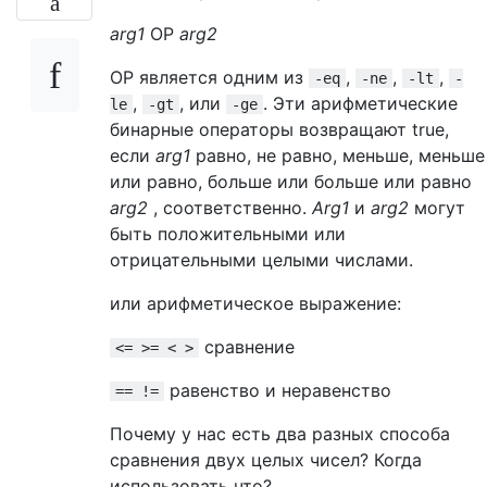
arg1
OP
arg2
OP является одним из
,
,
,
-eq
-ne
-lt
-
,
, или
. Эти арифметические
le
-gt
-ge
бинарные операторы возвращают true,
если
arg1
равно, не равно, меньше, меньше
или равно, больше или больше или равно
arg2
, соответственно.
Arg1
и
arg2
могут
быть положительными или
отрицательными целыми числами.
или арифметическое выражение:
сравнение
<= >= < >
равенство и неравенство
== !=
Почему у нас есть два разных способа
сравнения двух целых чисел? Когда
использовать что?