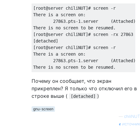
[root@server chiliNUT]# screen -r

There is a screen on:

        27863.pts-1.server     (Attached)

There is no screen to be resumed.

[root@server chiliNUT]# screen -rx 27863

[detached]

[root@server chiliNUT]# screen -r

There is a screen on:

        27863.pts-1.server     (Attached)

Почему он сообщает, что экран
прикреплен? Я только что отключил его в
строке выше (
)
[detached]
gnu-screen
—
chiliNUT
источник