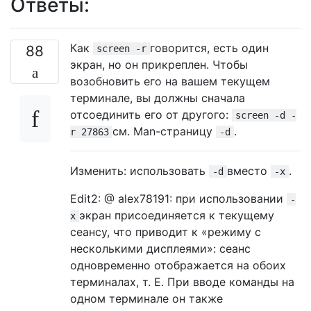
Ответы:
Как
говорится, есть один
88
screen -r
экран, но он прикреплен. Чтобы
возобновить его на вашем текущем
терминале, вы должны сначала
отсоединить его от другого:
screen -d -
см. Man-страницу
.
r 27863
-d
Изменить: использовать
вместо
.
-d
-x
Edit2: @ alex78191: при использовании
-
экран присоединяется к текущему
x
сеансу, что приводит к «режиму с
несколькими дисплеями»: сеанс
одновременно отображается на обоих
терминалах, т. Е. При вводе команды на
одном терминале он также