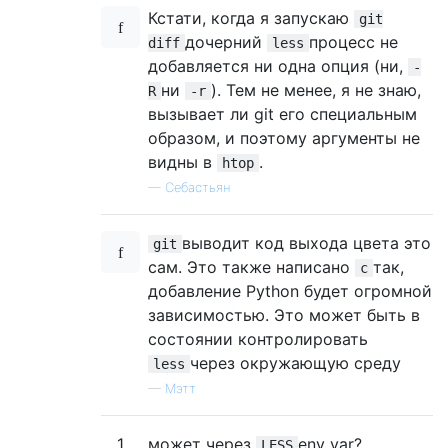
Кстати, когда я запускаю
git
дочерний
процесс не
diff
less
добавляется ни одна опция (ни,
-
ни
). Тем не менее, я не знаю,
R
-r
вызывает ли git его специальным
образом, и поэтому аргументы не
видны в
.
htop
—
Себастьян
выводит код выхода цвета это
git
сам. Это также написано
так,
c
добавление Python будет огромной
зависимостью. Это может быть в
состоянии контролировать
через окружающую среду
less
—
Мэтт
1
может через
env var?
LESS