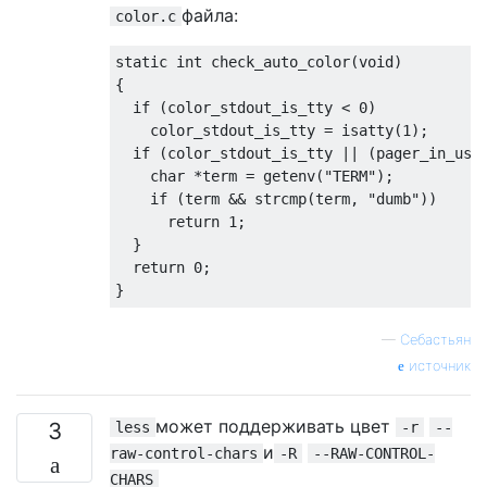
файла:
color.c
static int check_auto_color(void)          
{                                          
  if (color_stdout_is_tty < 0)             
    color_stdout_is_tty = isatty(1);       
  if (color_stdout_is_tty || (pager_in_use(
    char *term = getenv("TERM");           
    if (term && strcmp(term, "dumb"))      
      return 1;                            
  }                                        
  return 0;                                
—
Себастьян
источник
может поддерживать цвет
3
less
-r
--
и
raw-control-chars
-R
--RAW-CONTROL-
CHARS