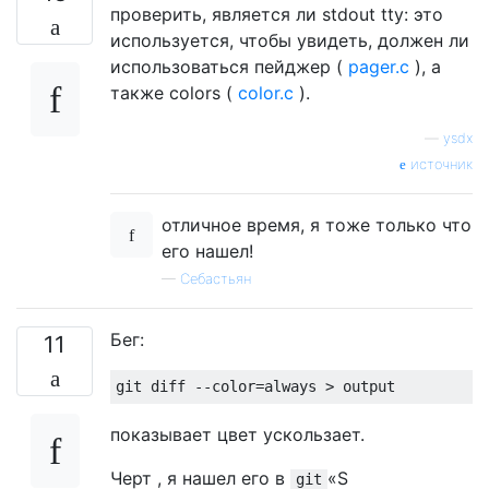
проверить, является ли stdout tty: это
используется, чтобы увидеть, должен ли
использоваться пейджер (
pager.c
), а
также colors (
color.c
).
—
ysdx
источник
отличное время, я тоже только что
его нашел!
—
Себастьян
Бег:
11
показывает цвет ускользает.
Черт , я нашел его в
«S
git