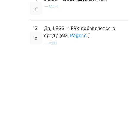
—
Мэтт
3
Да, LESS = FRX добавляется в
среду (см.
Pager.c
).
—
ysdx