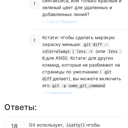
синтаксиса, или только красный и
зеленый цвет для удаленных и
добавленных линий?
—
Пажло Эберманн,
Кстати: чтобы сделать мерзкую
окраску меньше:
git diff --
(или
color=always | less -r
less -
для ANSI). Кстати: для других
R
команд, которые не разбивают на
страницы по умолчанию (
git
делает), вы можете включить
diff
его:
git -p some_git_command
—
Гиперпаллиум
Ответы:
Git использует,
чтобы
18
isatty()