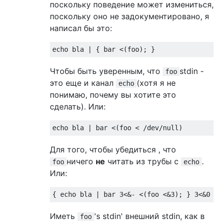
поскольку поведение может измениться,
поскольку оно не задокументировано, я
написал бы это:
echo bla 
|
{
 bar 
<(
foo
);
}
Чтобы быть уверенным, что
stdin -
foo
это еще и канал
(хотя я не
echo
понимаю, почему вы хотите это
сделать). Или:
echo bla 
|
 bar 
<(
foo 
<
/
dev
/
null
)
Для того, чтобы убедиться , что
ничего
не
читать из трубы с
.
foo
echo
Или:
{
 echo bla 
|
 bar 
3
<&-
<(
foo 
<&
3
);
}
3
<&
0
Иметь
's stdin' внешний stdin, как в
foo