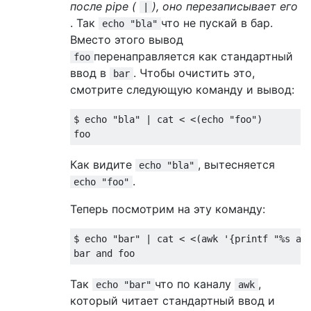
после pipe (
), оно перезаписывает его
|
. Так
что не пускай в бар.
echo "bla"
Вместо этого вывод
перенаправляется как стандартный
foo
ввод в
. Чтобы очистить это,
bar
смотрите следующую команду и вывод:
$ echo 
"bla"
|
 cat 
<
<(
echo 
"foo"
)
foo
Как видите
, вытесняется
echo "bla"
.
echo "foo"
Теперь посмотрим на эту команду:
$ echo 
"bar"
|
 cat 
<
<(
awk 
'{printf "%s an
bar and foo
Так
что по каналу
,
echo "bar"
awk
который читает стандартный ввод и