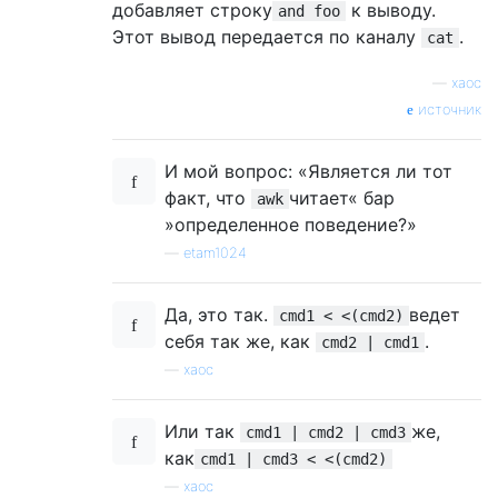
добавляет строку
к выводу.
and foo
Этот вывод передается по каналу
.
cat
—
хаос
источник
И мой вопрос: «Является ли тот
факт, что
читает« бар
awk
»определенное поведение?»
—
etam1024
Да, это так.
ведет
cmd1 < <(cmd2)
себя так же, как
.
cmd2 | cmd1
—
хаос
Или так
же,
cmd1 | cmd2 | cmd3
как
cmd1 | cmd3 < <(cmd2)
—
хаос