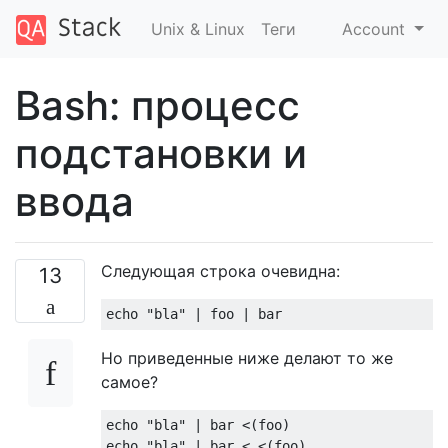
Unix & Linux
Теги
Account
Bash: процесс
подстановки и
ввода
Следующая строка очевидна:
13
echo 
"bla"
|
 foo 
|
 bar
Но приведенные ниже делают то же
самое?
echo 
"bla"
|
 bar 
<(
foo
)
echo 
"bla"
|
 bar 
<
<(
foo
)