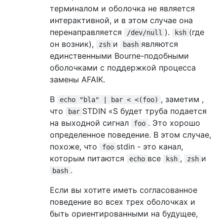
терминалом и оболочка не является
интерактивной, и в этом случае она
перенаправляется
).
(где
/dev/null
ksh
он возник),
и
являются
zsh
bash
единственными Bourne-подобными
оболочками с поддержкой процесса
замены AFAIK.
В
, заметим ,
echo "bla" | bar < <(foo)
что
STDIN «S будет труба подается
bar
на выходной сигнал
. Это хорошо
foo
определенное поведение. В этом случае,
похоже, что
stdin - это канал,
foo
которым питаются
все
,
и
echo
ksh
zsh
.
bash
Если вы хотите иметь согласованное
поведение во всех трех оболочках и
быть ориентированными на будущее,