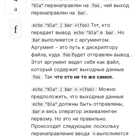
перенаправлен на
, чей выход
"bla"
foo
перенаправлен на
.
bar
Тот, кто
echo "bla" | bar <(foo)
передает вывод
в
. Но
echo "bla"
bar
выполняется с аргументом.
bar
Аргумент - это путь к дескриптору
файла, куда
будет отправлен вывод .
foo
Этот аргумент ведет себя как файл,
который содержит выходные данные
. Так
что это не то же самое.
foo
: Можно
echo "bla" | bar < <(foo)
предположить, что выходные данные
должны быть отправлены,
echo "bla"
и весь оператор эквивалентен
bar
первому. Но это не правильно.
Происходит следующее:
поскольку
перенаправление ввода
выполняется
<