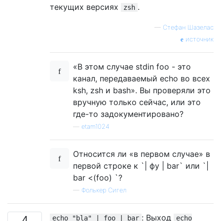
текущих версиях
.
zsh
—
Стефан Шазелас
источник
«В этом случае stdin foo - это
канал, передаваемый echo во всех
ksh, zsh и bash». Вы проверяли это
вручную только сейчас, или это
где-то задокументировано?
—
etam1024
Относится ли «в первом случае» в
первой строке к `| фу | bar` или `|
bar <(foo) `?
—
Фолькер Сигел
: Выход
4
echo "bla" | foo | bar
echo