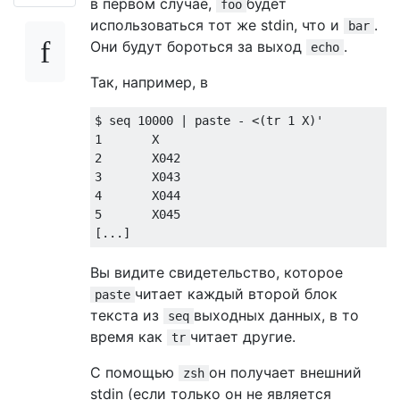
в первом случае,
будет
foo
использоваться тот же stdin, что и
.
bar
Они будут бороться за выход
.
echo
Так, например, в
$ seq 
10000
|
 paste 
-
<(
tr 
1
 X
)
'

1       X

2       X042

3       X043

4       X044

5       X045

[...]
Вы видите свидетельство, которое
читает каждый второй блок
paste
текста из
выходных данных, в то
seq
время как
читает другие.
tr
С помощью
он получает внешний
zsh
stdin (если только он не является